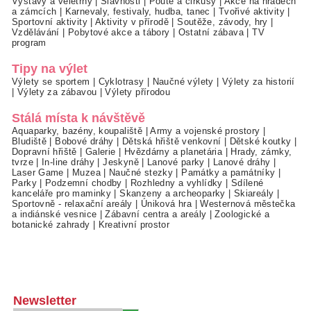
Výstavy a veletrhy
|
Slavnosti
|
Poutě a cirkusy
|
Akce na hradech
a zámcích
|
Karnevaly, festivaly, hudba, tanec
|
Tvořivé aktivity
|
Sportovní aktivity
|
Aktivity v přírodě
|
Soutěže, závody, hry
|
Vzdělávání
|
Pobytové akce a tábory
|
Ostatní zábava
|
TV
program
Tipy na výlet
Výlety se sportem
|
Cyklotrasy
|
Naučné výlety
|
Výlety za historií
|
Výlety za zábavou
|
Výlety přírodou
Stálá místa k návštěvě
Aquaparky, bazény, koupaliště
|
Army a vojenské prostory
|
Bludiště
|
Bobové dráhy
|
Dětská hřiště venkovní
|
Dětské koutky
|
Dopravní hřiště
|
Galerie
|
Hvězdárny a planetária
|
Hrady, zámky,
tvrze
|
In-line dráhy
|
Jeskyně
|
Lanové parky
|
Lanové dráhy
|
Laser Game
|
Muzea
|
Naučné stezky
|
Památky a památníky
|
Parky
|
Podzemní chodby
|
Rozhledny a vyhlídky
|
Sdílené
kanceláře pro maminky
|
Skanzeny a archeoparky
|
Skiareály
|
Sportovně - relaxační areály
|
Úniková hra
|
Westernová městečka
a indiánské vesnice
|
Zábavní centra a areály
|
Zoologické a
botanické zahrady
|
Kreativní prostor
Newsletter