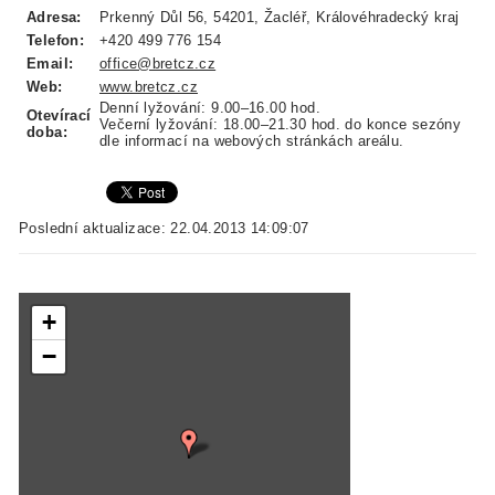
Adresa:
Prkenný Důl 56, 54201, Žacléř, Královéhradecký kraj
Telefon:
+420 499 776 154
Email:
office@bretcz.cz
Web:
www.bretcz.cz
Denní lyžování: 9.00–16.00 hod.
Otevírací
Večerní lyžování: 18.00–21.30 hod. do konce sezóny
doba:
dle informací na webových stránkách areálu.
Poslední aktualizace: 22.04.2013 14:09:07
+
−