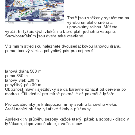
Tratě jsou sněženy systémem na
výrobu umělého sněhu a
upravovány rolbou. Můžete
využít tří lyžařských vleků, na které platí jednotné vstupné.
Snowboarďákům jsou dveře také otevřené.
V zimním středisku naleznete dvousedačkovou lanovou dráhu,
pomu, lanový vlek a pohyblivý pás pro nejmenší.
lanová dráha 500 m
poma 350 m
lanový vlek 100 m
pohyblivý pás 30 m
Obtížnost hlavní sjezdovky se dá barevně označit od červené po
modrou. Čili ideální pro mírně pokročilé až pokročilé lyžaře.
Pro začátečníky je k dispozici mírný svah u lanového vleku.
Areál nabízí služby lyžařské školy a půjčovny.
Après-ski: v průběhu sezóny každé uterý, pátek a sobotu - disco v
lyžákách, doprovodné akce, svařák show.