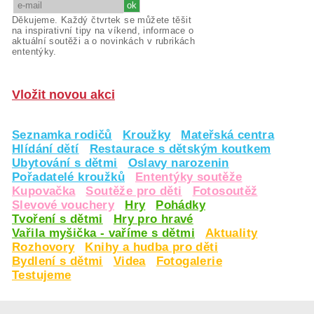
Děkujeme. Každý čtvrtek se můžete těšit
na inspirativní tipy na víkend, informace o
aktuální soutěži a o novinkách v rubrikách
ententýky.
Vložit novou akci
Seznamka rodičů
Kroužky
Mateřská centra
Hlídání dětí
Restaurace s dětským koutkem
Ubytování s dětmi
Oslavy narozenin
Pořadatelé kroužků
Ententýky soutěže
Kupovačka
Soutěže pro děti
Fotosoutěž
Slevové vouchery
Hry
Pohádky
Tvoření s dětmi
Hry pro hravé
Vařila myšička - vaříme s dětmi
Aktuality
Rozhovory
Knihy a hudba pro děti
Bydlení s dětmi
Videa
Fotogalerie
Testujeme