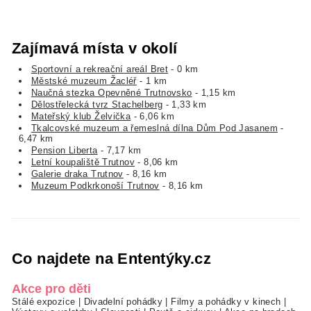
Zajímavá místa v okolí
Sportovní a rekreační areál Bret
- 0 km
Městské muzeum Žacléř
- 1 km
Naučná stezka Opevněné Trutnovsko
- 1,15 km
Dělostřelecká tvrz Stachelberg
- 1,33 km
Mateřský klub Želvička
- 6,06 km
Tkalcovské muzeum a řemeslná dílna Dům Pod Jasanem
-
6,47 km
Pension Liberta
- 7,17 km
Letní koupaliště Trutnov
- 8,06 km
Galerie draka Trutnov
- 8,16 km
Muzeum Podkrkonoší Trutnov
- 8,16 km
Co najdete na Ententýky.cz
Akce pro děti
Stálé expozice
|
Divadelní pohádky
|
Filmy a pohádky v kinech
|