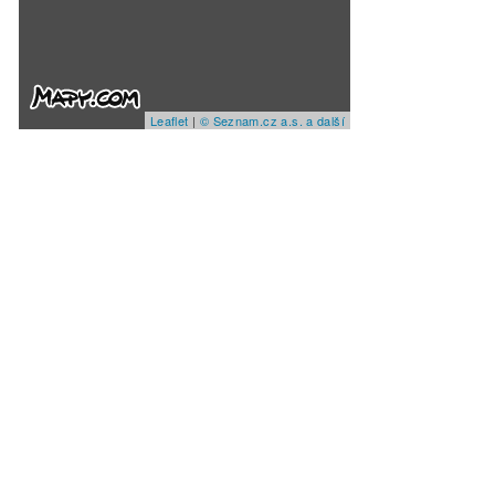
Leaflet
|
© Seznam.cz a.s. a další