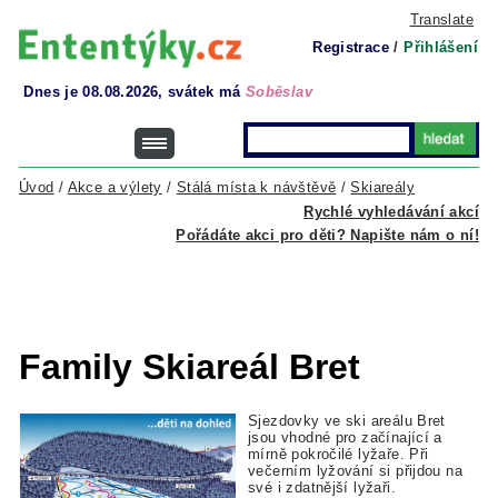
Translate
Registrace
/
Přihlášení
Dnes je 08.08.2026, svátek má
Soběslav
Úvod
/
Akce a výlety
/
Stálá místa k návštěvě
/
Skiareály
Rychlé vyhledávání akcí
Pořádáte akci pro děti? Napište nám o ní!
Family Skiareál Bret
Sjezdovky ve ski areálu Bret
jsou vhodné pro začínající a
mírně pokročilé lyžaře. Při
večerním lyžování si přijdou na
své i zdatnější lyžaři.