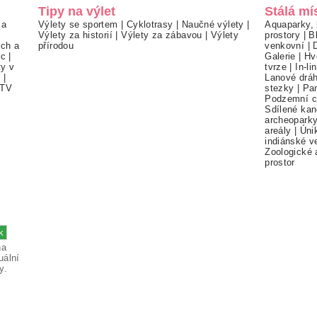
Tipy na výlet
Stálá mí
 a
Výlety se sportem
|
Cyklotrasy
|
Naučné výlety
|
Aquaparky, 
Výlety za historií
|
Výlety za zábavou
|
Výlety
prostory
|
B
ch a
přírodou
venkovní
|
ec
|
Galerie
|
Hv
ty v
tvrze
|
In-li
í
|
Lanové drá
TV
stezky
|
Pa
Podzemní c
Sdílené kan
archeopark
areály
|
Úni
indiánské v
Zoologické 
prostor
na
uální
y.