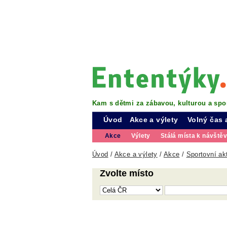
Kam s dětmi za zábavou, kulturou a spo
Úvod
Akce a výlety
Volný čas 
Akce
Výlety
Stálá místa k návště
Úvod
/
Akce a výlety
/
Akce
/
Sportovní akt
Zvolte místo