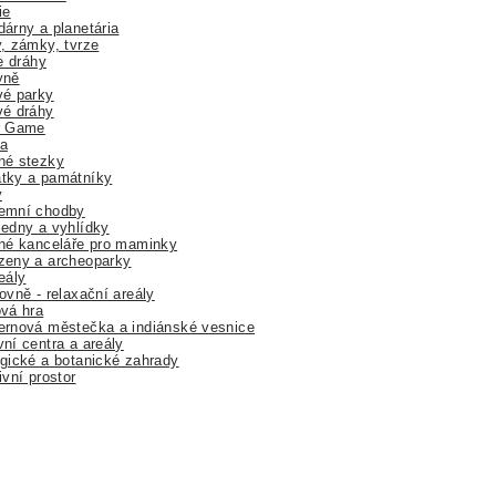
ie
árny a planetária
, zámky, tvrze
ne dráhy
yně
vé parky
vé dráhy
r Game
a
né stezky
tky a památníky
y
emní chodby
edny a vyhlídky
né kanceláře pro maminky
zeny a archeoparky
eály
ovně - relaxační areály
vá hra
rnová městečka a indiánské vesnice
ní centra a areály
gické a botanické zahrady
ivní prostor