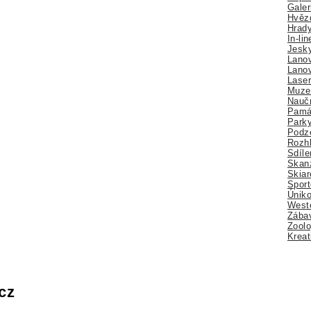
Galer
Hvězd
Hrady
In-li
Jesk
Lano
Lano
Lase
Muze
Nauč
Pamá
Park
Podz
Rozhl
Sdíle
Skan
Skiar
Sport
Úniko
Weste
Zábav
Zoolo
Kreat
cz