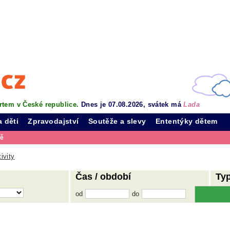
rtem v České republice.
Dnes je 07.08.2026, svátek má
Lada
a děti
Zpravodajství
Soutěže a slevy
Ententýky dětem
vě
ivity
Čas / období
Ty
od
do