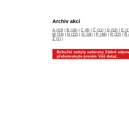
Archiv akcí
A (33)
|
B (16)
|
C (8)
|
Č (11)
|
D (52)
|
E (1
M (33)
|
N (22)
|
O (18)
|
P (48)
|
R (23)
|
Ř 
Ž (1)
|
Bohužel nebyly nalezeny žádné odpov
přeformulujte prosím Váš dotaz.