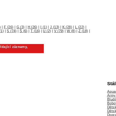
)
|
F (26)
|
G (3)
|
H (26)
|
I (1)
|
J (13)
|
K (28)
|
L (22)
|
(1)
|
S (74)
|
Š (6)
|
T (16)
|
U (2)
|
V (79)
|
W (8)
|
Z (18)
|
ídající záznamy,
Stá
Aquap
Army 
Bludi
Bobo
Dětsk
Děts
Dopra