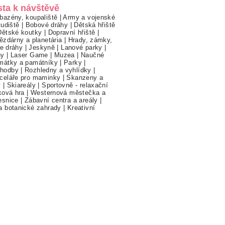
sta k návštěvě
bazény, koupaliště
|
Army a vojenské
ludiště
|
Bobové dráhy
|
Dětská hřiště
Dětské koutky
|
Dopravní hřiště
|
ězdárny a planetária
|
Hrady, zámky,
ne dráhy
|
Jeskyně
|
Lanové parky
|
hy
|
Laser Game
|
Muzea
|
Naučné
mátky a památníky
|
Parky
|
hodby
|
Rozhledny a vyhlídky
|
celáře pro maminky
|
Skanzeny a
y
|
Skiareály
|
Sportovně - relaxační
ková hra
|
Westernová městečka a
esnice
|
Zábavní centra a areály
|
a botanické zahrady
|
Kreativní