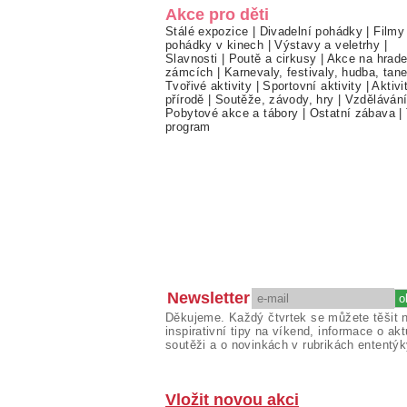
Akce pro děti
Stálé expozice
|
Divadelní pohádky
|
Filmy
pohádky v kinech
|
Výstavy a veletrhy
|
Slavnosti
|
Poutě a cirkusy
|
Akce na hrade
zámcích
|
Karnevaly, festivaly, hudba, tan
Tvořivé aktivity
|
Sportovní aktivity
|
Aktivi
přírodě
|
Soutěže, závody, hry
|
Vzděláván
Pobytové akce a tábory
|
Ostatní zábava
|
program
Newsletter
Děkujeme. Každý čtvrtek se můžete těšit 
inspirativní tipy na víkend, informace o akt
soutěži a o novinkách v rubrikách ententýk
Vložit novou akci