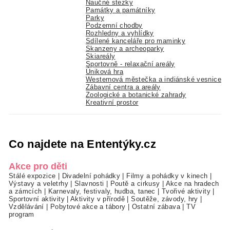
Naučné stezky
Památky a památníky
Parky
Podzemní chodby
Rozhledny a vyhlídky
Sdílené kanceláře pro maminky
Skanzeny a archeoparky
Skiareály
Sportovně - relaxační areály
Úniková hra
Westernová městečka a indiánské vesnice
Zábavní centra a areály
Zoologické a botanické zahrady
Kreativní prostor
Co najdete na Ententýky.cz
Akce pro děti
Stálé expozice
|
Divadelní pohádky
|
Filmy a pohádky v kinech
|
Výstavy a veletrhy
|
Slavnosti
|
Poutě a cirkusy
|
Akce na hradech
a zámcích
|
Karnevaly, festivaly, hudba, tanec
|
Tvořivé aktivity
|
Sportovní aktivity
|
Aktivity v přírodě
|
Soutěže, závody, hry
|
Vzdělávání
|
Pobytové akce a tábory
|
Ostatní zábava
|
TV
program