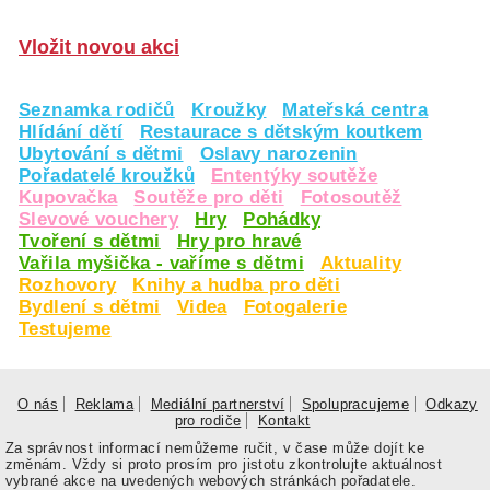
Vložit novou akci
Seznamka rodičů
Kroužky
Mateřská centra
Hlídání dětí
Restaurace s dětským koutkem
Ubytování s dětmi
Oslavy narozenin
Pořadatelé kroužků
Ententýky soutěže
Kupovačka
Soutěže pro děti
Fotosoutěž
Slevové vouchery
Hry
Pohádky
Tvoření s dětmi
Hry pro hravé
Vařila myšička - vaříme s dětmi
Aktuality
Rozhovory
Knihy a hudba pro děti
Bydlení s dětmi
Videa
Fotogalerie
Testujeme
O nás
Reklama
Mediální partnerství
Spolupracujeme
Odkazy
pro rodiče
Kontakt
Za správnost informací nemůžeme ručit, v čase může dojít ke
změnám. Vždy si proto prosím pro jistotu zkontrolujte aktuálnost
vybrané akce na uvedených webových stránkách pořadatele.