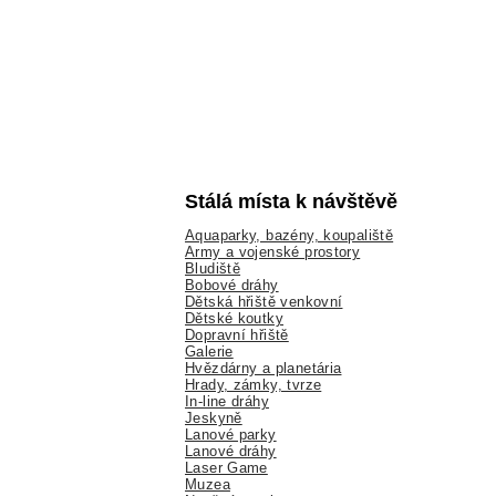
Stálá místa k návštěvě
Aquaparky, bazény, koupaliště
Army a vojenské prostory
Bludiště
Bobové dráhy
Dětská hřiště venkovní
Dětské koutky
Dopravní hřiště
Galerie
Hvězdárny a planetária
Hrady, zámky, tvrze
In-line dráhy
Jeskyně
Lanové parky
Lanové dráhy
Laser Game
Muzea