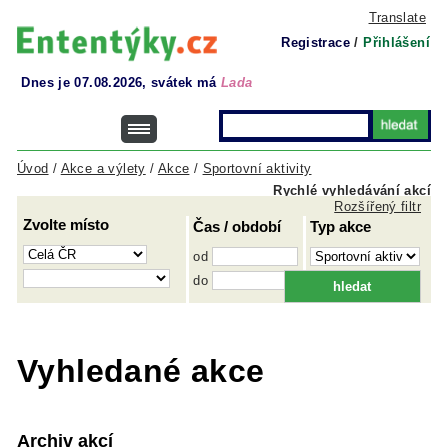
Translate
Registrace
/
Přihlášení
Dnes je 07.08.2026, svátek má
Lada
Úvod
/
Akce a výlety
/
Akce
/
Sportovní aktivity
Rychlé vyhledávání akcí
Rozšířený filtr
Zvolte místo
Čas / období
Typ akce
od
do
Vyhledané akce
Archiv akcí