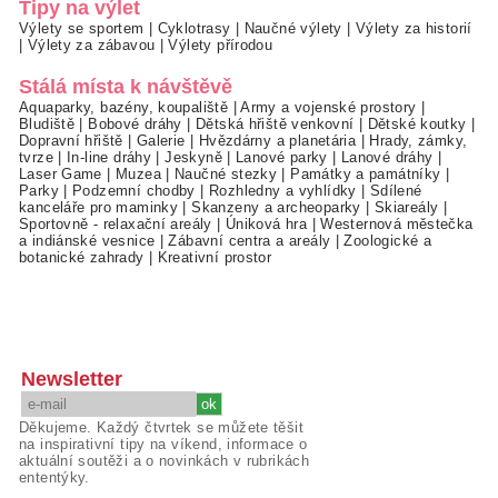
Tipy na výlet
Výlety se sportem
|
Cyklotrasy
|
Naučné výlety
|
Výlety za historií
|
Výlety za zábavou
|
Výlety přírodou
Stálá místa k návštěvě
Aquaparky, bazény, koupaliště
|
Army a vojenské prostory
|
Bludiště
|
Bobové dráhy
|
Dětská hřiště venkovní
|
Dětské koutky
|
Dopravní hřiště
|
Galerie
|
Hvězdárny a planetária
|
Hrady, zámky,
tvrze
|
In-line dráhy
|
Jeskyně
|
Lanové parky
|
Lanové dráhy
|
Laser Game
|
Muzea
|
Naučné stezky
|
Památky a památníky
|
Parky
|
Podzemní chodby
|
Rozhledny a vyhlídky
|
Sdílené
kanceláře pro maminky
|
Skanzeny a archeoparky
|
Skiareály
|
Sportovně - relaxační areály
|
Úniková hra
|
Westernová městečka
a indiánské vesnice
|
Zábavní centra a areály
|
Zoologické a
botanické zahrady
|
Kreativní prostor
Newsletter
Děkujeme. Každý čtvrtek se můžete těšit
na inspirativní tipy na víkend, informace o
aktuální soutěži a o novinkách v rubrikách
ententýky.