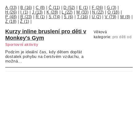
A (33)
|
B (16)
|
C (8)
|
Č (11)
|
D (52)
|
E (1)
|
F (26)
|
G (3)
|
H (26)
|
I (1)
|
J (13)
|
K (28)
|
L (22)
|
M (33)
|
N (22)
|
O (18)
|
P (48)
|
R (23)
|
Ř (1)
|
S (74)
|
Š (6)
|
T (16)
|
U (2)
|
V (79)
|
W (8)
|
Z (18)
|
Ž (1)
|
Kurzy inline bruslení pro děti v
Věková
Monkey's Gym
kategorie:
pro děti od
4 let
Sportovní aktivity
Podzim je ideální čas, kdy dětem dopřát
dostatek pohybu na čerstvém vzduchu, a
možná...