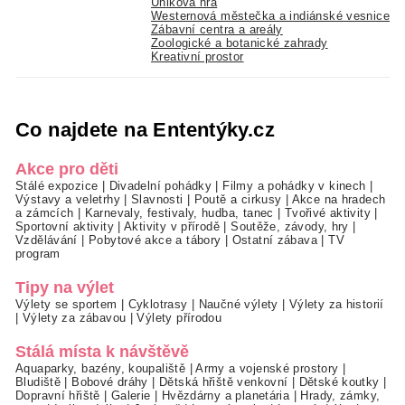
Úniková hra
Westernová městečka a indiánské vesnice
Zábavní centra a areály
Zoologické a botanické zahrady
Kreativní prostor
Co najdete na Ententýky.cz
Akce pro děti
Stálé expozice
|
Divadelní pohádky
|
Filmy a pohádky v kinech
|
Výstavy a veletrhy
|
Slavnosti
|
Poutě a cirkusy
|
Akce na hradech
a zámcích
|
Karnevaly, festivaly, hudba, tanec
|
Tvořivé aktivity
|
Sportovní aktivity
|
Aktivity v přírodě
|
Soutěže, závody, hry
|
Vzdělávání
|
Pobytové akce a tábory
|
Ostatní zábava
|
TV
program
Tipy na výlet
Výlety se sportem
|
Cyklotrasy
|
Naučné výlety
|
Výlety za historií
|
Výlety za zábavou
|
Výlety přírodou
Stálá místa k návštěvě
Aquaparky, bazény, koupaliště
|
Army a vojenské prostory
|
Bludiště
|
Bobové dráhy
|
Dětská hřiště venkovní
|
Dětské koutky
|
Dopravní hřiště
|
Galerie
|
Hvězdárny a planetária
|
Hrady, zámky,