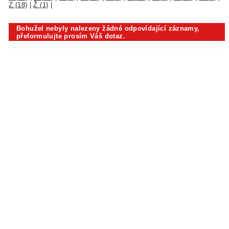
Z (18)
|
Ž (1)
|
Bohužel nebyly nalezeny žádné odpovídající záznamy,
přeformulujte prosím Váš dotaz.