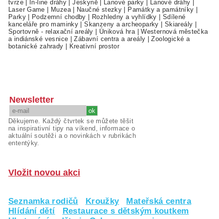
tvrze
|
In-line dráhy
|
Jeskyně
|
Lanové parky
|
Lanové dráhy
|
Laser Game
|
Muzea
|
Naučné stezky
|
Památky a památníky
|
Parky
|
Podzemní chodby
|
Rozhledny a vyhlídky
|
Sdílené
kanceláře pro maminky
|
Skanzeny a archeoparky
|
Skiareály
|
Sportovně - relaxační areály
|
Úniková hra
|
Westernová městečka
a indiánské vesnice
|
Zábavní centra a areály
|
Zoologické a
botanické zahrady
|
Kreativní prostor
Newsletter
Děkujeme. Každý čtvrtek se můžete těšit
na inspirativní tipy na víkend, informace o
aktuální soutěži a o novinkách v rubrikách
ententýky.
Vložit novou akci
Seznamka rodičů
Kroužky
Mateřská centra
Hlídání dětí
Restaurace s dětským koutkem