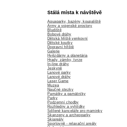
Stálá místa k návštěvě
Aquaparky, bazény, koupaliště
Army a vojenské prostory
Bludiště
Bobové dráhy
Dětská hřiště venkovní
Dětské koutky
Dopravní hřiště
Galerie
Hvězdárny a planetária
Hrady, zámky, tvrze
In-line dráhy
Jeskyně
Lanové parky
Lanové dráhy
Laser Game
Muzea
Naučné stezky
Památky a památníky
Parky
Podzemní chodby
Rozhledny a vyhlídky
Sdílené kanceláře pro maminky
Skanzeny a archeoparky
Skiareály
Sportovně - relaxační areály