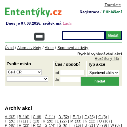
Translate
Registrace
/
Přihlášení
Dnes je 07.08.2026, svátek má
Lada
Úvod
/
Akce a výlety
/
Akce
/
Sportovní aktivity
Rychlé vyhledávání akcí
Rozšířený filtr
Zvolte místo
Čas / období
Typ akce
od
do
Archiv akcí
A (33)
|
B (16)
|
C (8)
|
Č (11)
|
D (52)
|
E (1)
|
F (26)
|
G (3)
|
H (26)
|
I (1)
|
J (13)
|
K (28)
|
L (22)
|
M (33)
|
N (22)
|
O (18)
|
P (48)
|
R (23)
|
Ř (1)
|
S (74)
|
Š (6)
|
T (16)
|
U (2)
|
V (79)
|
W (8)
|