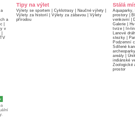
Tipy na výlet
Stálá mí
 a
Výlety se sportem
|
Cyklotrasy
|
Naučné výlety
|
Aquaparky, 
Výlety za historií
|
Výlety za zábavou
|
Výlety
prostory
|
B
ch a
přírodou
venkovní
|
ec
|
Galerie
|
Hv
ty v
tvrze
|
In-li
í
|
Lanové drá
TV
stezky
|
Pa
Podzemní c
Sdílené kan
archeopark
areály
|
Úni
indiánské v
Zoologické 
prostor
na
uální
y.