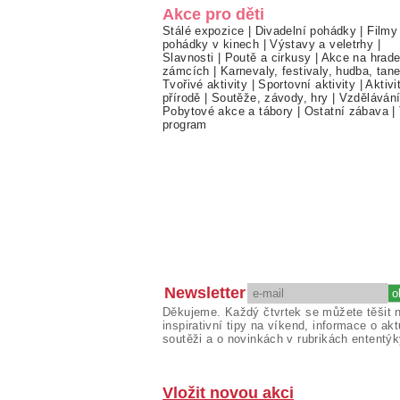
Akce pro děti
Stálé expozice
|
Divadelní pohádky
|
Filmy
pohádky v kinech
|
Výstavy a veletrhy
|
Slavnosti
|
Poutě a cirkusy
|
Akce na hrade
zámcích
|
Karnevaly, festivaly, hudba, tan
Tvořivé aktivity
|
Sportovní aktivity
|
Aktivi
přírodě
|
Soutěže, závody, hry
|
Vzděláván
Pobytové akce a tábory
|
Ostatní zábava
|
program
Newsletter
Děkujeme. Každý čtvrtek se můžete těšit 
inspirativní tipy na víkend, informace o akt
soutěži a o novinkách v rubrikách ententýk
Vložit novou akci