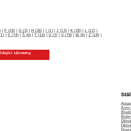
)
|
F (26)
|
G (3)
|
H (26)
|
I (1)
|
J (13)
|
K (28)
|
L (22)
|
(1)
|
S (74)
|
Š (6)
|
T (16)
|
U (2)
|
V (79)
|
W (8)
|
Z (18)
|
ídající záznamy,
Stá
Aquap
Army 
Bludi
Bobo
Dětsk
Děts
Dopra