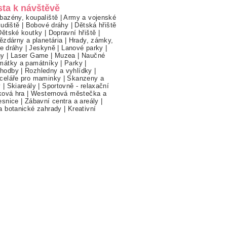
sta k návštěvě
bazény, koupaliště
|
Army a vojenské
ludiště
|
Bobové dráhy
|
Dětská hřiště
Dětské koutky
|
Dopravní hřiště
|
ězdárny a planetária
|
Hrady, zámky,
ne dráhy
|
Jeskyně
|
Lanové parky
|
hy
|
Laser Game
|
Muzea
|
Naučné
mátky a památníky
|
Parky
|
hodby
|
Rozhledny a vyhlídky
|
celáře pro maminky
|
Skanzeny a
y
|
Skiareály
|
Sportovně - relaxační
ková hra
|
Westernová městečka a
esnice
|
Zábavní centra a areály
|
a botanické zahrady
|
Kreativní