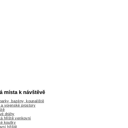
lá místa k návštěvě
arky, bazény, koupaliště
a vojenské prostory
ště
vé dráhy
á hřiště venkovní
ké koutky
vní hřiště