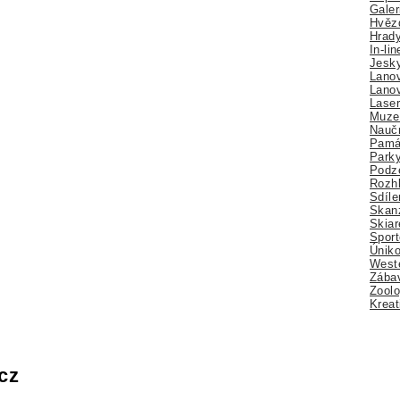
Galer
Hvězd
Hrady
In-li
Jesk
Lano
Lano
Lase
Muze
Nauč
Pamá
Park
Podz
Rozhl
Sdíle
Skan
Skiar
Sport
Úniko
Weste
Zábav
Zoolo
Kreat
cz