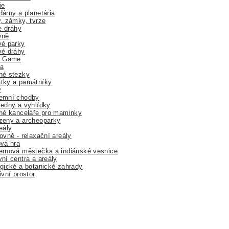
ie
árny a planetária
, zámky, tvrze
ne dráhy
yně
vé parky
vé dráhy
r Game
a
né stezky
tky a památníky
y
emní chodby
edny a vyhlídky
né kanceláře pro maminky
zeny a archeoparky
eály
ovně - relaxační areály
vá hra
rnová městečka a indiánské vesnice
ní centra a areály
gické a botanické zahrady
ivní prostor