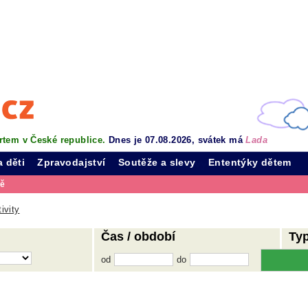
rtem v České republice.
Dnes je 07.08.2026, svátek má
Lada
a děti
Zpravodajství
Soutěže a slevy
Ententýky dětem
vě
ivity
Čas / období
Ty
od
do