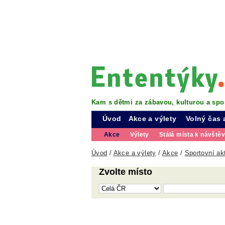
Kam s dětmi za zábavou, kulturou a spo
Úvod
Akce a výlety
Volný čas 
Akce
Výlety
Stálá místa k návště
Úvod
/
Akce a výlety
/
Akce
/
Sportovní akt
Zvolte místo