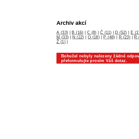
Archiv akcí
A (33)
|
B (16)
|
C (8)
|
Č (11)
|
D (52)
|
E (1
M (33)
|
N (22)
|
O (18)
|
P (48)
|
R (23)
|
Ř 
Ž (1)
|
Bohužel nebyly nalezeny žádné odpov
přeformulujte prosím Váš dotaz.