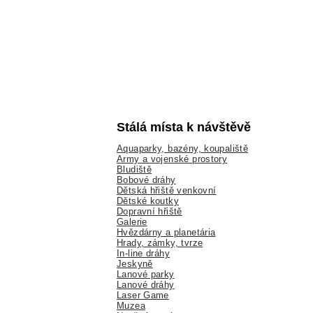
Stálá místa k návštěvě
Aquaparky, bazény, koupaliště
Army a vojenské prostory
Bludiště
Bobové dráhy
Dětská hřiště venkovní
Dětské koutky
Dopravní hřiště
Galerie
Hvězdárny a planetária
Hrady, zámky, tvrze
In-line dráhy
Jeskyně
Lanové parky
Lanové dráhy
Laser Game
Muzea