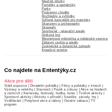
Naučné stezky
Památky a památníky
Parky
Podzemní chodby
Rozhledny a vyhlídky
Sdílené kanceláře pro maminky
Skanzeny a archeoparky
Skiareály
Sportovně - relaxační areály
Úniková hra
Westernová městečka a indiánské vesnice
Zábavní centra a areály
Zoologické a botanické zahrady
Kreativní prostor
Co najdete na Ententýky.cz
Akce pro děti
Stálé expozice
|
Divadelní pohádky
|
Filmy a pohádky v kinech
|
Výstavy a veletrhy
|
Slavnosti
|
Poutě a cirkusy
|
Akce na hradech
a zámcích
|
Karnevaly, festivaly, hudba, tanec
|
Tvořivé aktivity
|
Sportovní aktivity
|
Aktivity v přírodě
|
Soutěže, závody, hry
|
Vzdělávání
|
Pobytové akce a tábory
|
Ostatní zábava
|
TV
program