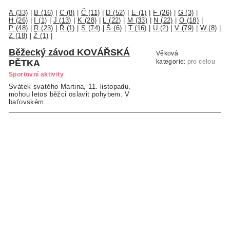
A (33)
|
B (16)
|
C (8)
|
Č (11)
|
D (52)
|
E (1)
|
F (26)
|
G (3)
|
H (26)
|
I (1)
|
J (13)
|
K (28)
|
L (22)
|
M (33)
|
N (22)
|
O (18)
|
P (48)
|
R (23)
|
Ř (1)
|
S (74)
|
Š (6)
|
T (16)
|
U (2)
|
V (79)
|
W (8)
|
Z (18)
|
Ž (1)
|
Běžecký závod KOVÁŘSKÁ
Věková
PĚTKA
kategorie:
pro celou
rodinu
Sportovní aktivity
Svátek svatého Martina, 11. listopadu,
mohou letos běžci oslavit pohybem. V
baťovském...