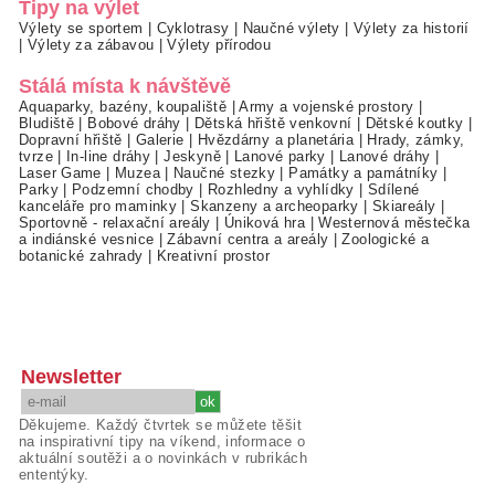
Tipy na výlet
Výlety se sportem
|
Cyklotrasy
|
Naučné výlety
|
Výlety za historií
|
Výlety za zábavou
|
Výlety přírodou
Stálá místa k návštěvě
Aquaparky, bazény, koupaliště
|
Army a vojenské prostory
|
Bludiště
|
Bobové dráhy
|
Dětská hřiště venkovní
|
Dětské koutky
|
Dopravní hřiště
|
Galerie
|
Hvězdárny a planetária
|
Hrady, zámky,
tvrze
|
In-line dráhy
|
Jeskyně
|
Lanové parky
|
Lanové dráhy
|
Laser Game
|
Muzea
|
Naučné stezky
|
Památky a památníky
|
Parky
|
Podzemní chodby
|
Rozhledny a vyhlídky
|
Sdílené
kanceláře pro maminky
|
Skanzeny a archeoparky
|
Skiareály
|
Sportovně - relaxační areály
|
Úniková hra
|
Westernová městečka
a indiánské vesnice
|
Zábavní centra a areály
|
Zoologické a
botanické zahrady
|
Kreativní prostor
Newsletter
Děkujeme. Každý čtvrtek se můžete těšit
na inspirativní tipy na víkend, informace o
aktuální soutěži a o novinkách v rubrikách
ententýky.