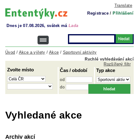
Translate
Registrace
/
Přihlášení
Dnes je 07.08.2026, svátek má
Lada
Úvod
/
Akce a výlety
/
Akce
/
Sportovní aktivity
Rychlé vyhledávání akcí
Rozšířený filtr
Zvolte místo
Čas / období
Typ akce
od
do
Vyhledané akce
Archiv akcí