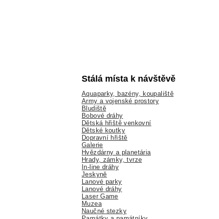
Stálá místa k návštěvě
Aquaparky, bazény, koupaliště
Army a vojenské prostory
Bludiště
Bobové dráhy
Dětská hřiště venkovní
Dětské koutky
Dopravní hřiště
Galerie
Hvězdárny a planetária
Hrady, zámky, tvrze
In-line dráhy
Jeskyně
Lanové parky
Lanové dráhy
Laser Game
Muzea
Naučné stezky
Památky a památníky