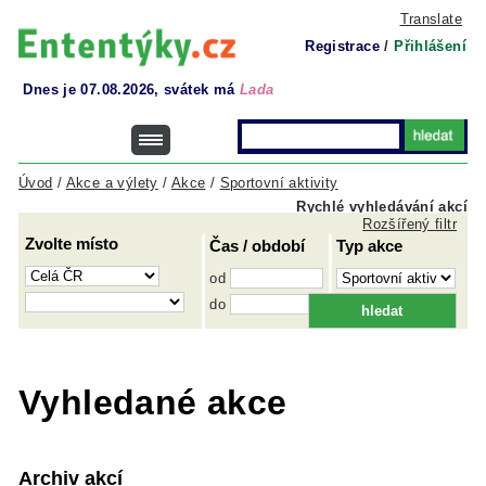
Translate
Registrace
/
Přihlášení
Dnes je 07.08.2026, svátek má
Lada
Úvod
/
Akce a výlety
/
Akce
/
Sportovní aktivity
Rychlé vyhledávání akcí
Rozšířený filtr
Zvolte místo
Čas / období
Typ akce
od
do
Vyhledané akce
Archiv akcí