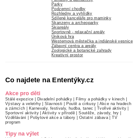
Parky
Podzemní chodby
Rozhledny a vyhlídky
Sdílené kanceláře pro maminky
Skanzeny a archeoparky
Skiareály
Sportovně - relaxační areály
Úniková hra
Westernová městečka a indiánské vesnice
Zábavní centra a areály
Zoologické a botanické zahrady
Kreativní prostor
Co najdete na Ententýky.cz
Akce pro děti
Stálé expozice
|
Divadelní pohádky
|
Filmy a pohádky v kinech
|
Výstavy a veletrhy
|
Slavnosti
|
Poutě a cirkusy
|
Akce na hradech
a zámcích
|
Karnevaly, festivaly, hudba, tanec
|
Tvořivé aktivity
|
Sportovní aktivity
|
Aktivity v přírodě
|
Soutěže, závody, hry
|
Vzdělávání
|
Pobytové akce a tábory
|
Ostatní zábava
|
TV
program
Tipy na výlet