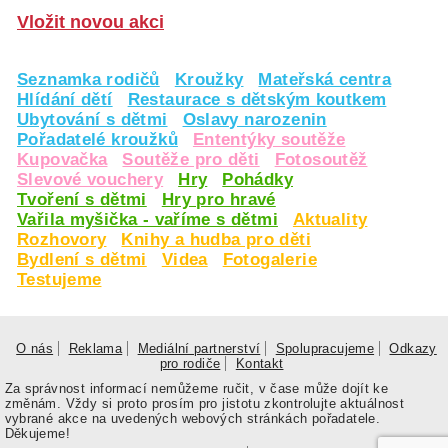
Vložit novou akci
Seznamka rodičů
Kroužky
Mateřská centra
Hlídání dětí
Restaurace s dětským koutkem
Ubytování s dětmi
Oslavy narozenin
Pořadatelé kroužků
Ententýky soutěže
Kupovačka
Soutěže pro děti
Fotosoutěž
Slevové vouchery
Hry
Pohádky
Tvoření s dětmi
Hry pro hravé
Vařila myšička - vaříme s dětmi
Aktuality
Rozhovory
Knihy a hudba pro děti
Bydlení s dětmi
Videa
Fotogalerie
Testujeme
O nás
Reklama
Mediální partnerství
Spolupracujeme
Odkazy
pro rodiče
Kontakt
Za správnost informací nemůžeme ručit, v čase může dojít ke
změnám. Vždy si proto prosím pro jistotu zkontrolujte aktuálnost
vybrané akce na uvedených webových stránkách pořadatele.
Děkujeme!