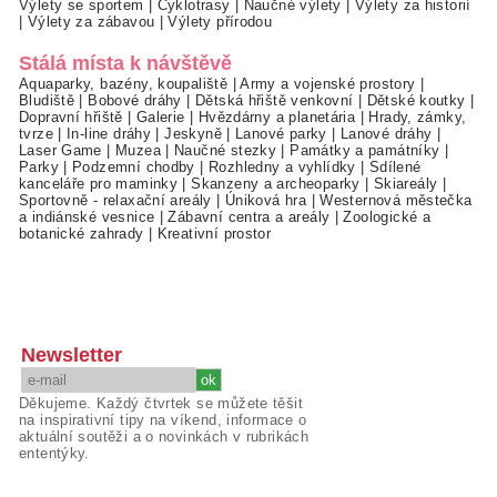
Výlety se sportem
|
Cyklotrasy
|
Naučné výlety
|
Výlety za historií
|
Výlety za zábavou
|
Výlety přírodou
Stálá místa k návštěvě
Aquaparky, bazény, koupaliště
|
Army a vojenské prostory
|
Bludiště
|
Bobové dráhy
|
Dětská hřiště venkovní
|
Dětské koutky
|
Dopravní hřiště
|
Galerie
|
Hvězdárny a planetária
|
Hrady, zámky,
tvrze
|
In-line dráhy
|
Jeskyně
|
Lanové parky
|
Lanové dráhy
|
Laser Game
|
Muzea
|
Naučné stezky
|
Památky a památníky
|
Parky
|
Podzemní chodby
|
Rozhledny a vyhlídky
|
Sdílené
kanceláře pro maminky
|
Skanzeny a archeoparky
|
Skiareály
|
Sportovně - relaxační areály
|
Úniková hra
|
Westernová městečka
a indiánské vesnice
|
Zábavní centra a areály
|
Zoologické a
botanické zahrady
|
Kreativní prostor
Newsletter
Děkujeme. Každý čtvrtek se můžete těšit
na inspirativní tipy na víkend, informace o
aktuální soutěži a o novinkách v rubrikách
ententýky.