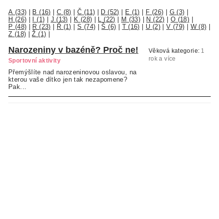
A (33)
|
B (16)
|
C (8)
|
Č (11)
|
D (52)
|
E (1)
|
F (26)
|
G (3)
|
H (26)
|
I (1)
|
J (13)
|
K (28)
|
L (22)
|
M (33)
|
N (22)
|
O (18)
|
P (48)
|
R (23)
|
Ř (1)
|
S (74)
|
Š (6)
|
T (16)
|
U (2)
|
V (79)
|
W (8)
|
Z (18)
|
Ž (1)
|
Narozeniny v bazéně? Proč ne!
Věková kategorie:
1
rok a více
Sportovní aktivity
Přemýšlíte nad narozeninovou oslavou, na
kterou vaše dítko jen tak nezapomene?
Pak...