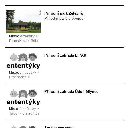
Nečtiny
Přírodní park Železná
Přírodní park s oborou
Místo:
Plzeňský >
Domažlice > Bělá
nad Radbuzou
Přírodní zahrada LIPÁK
Místo:
Jihočeský >
Prachatice >
Prachatice
Přírodní zahrada Údolí Mlýnce
Místo:
Jihočeský >
Tábor > Jistebnice
Smetanovy sady