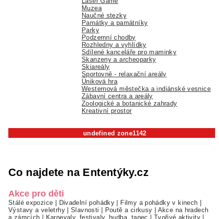
Laser Game
Muzea
Naučné stezky
Památky a památníky
Parky
Podzemní chodby
Rozhledny a vyhlídky
Sdílené kanceláře pro maminky
Skanzeny a archeoparky
Skiareály
Sportovně - relaxační areály
Úniková hra
Westernová městečka a indiánské vesnice
Zábavní centra a areály
Zoologické a botanické zahrady
Kreativní prostor
undefined zone1142
Co najdete na Ententýky.cz
Akce pro děti
Stálé expozice
|
Divadelní pohádky
|
Filmy a pohádky v kinech
|
Výstavy a veletrhy
|
Slavnosti
|
Poutě a cirkusy
|
Akce na hradech
a zámcích
|
Karnevaly, festivaly, hudba, tanec
|
Tvořivé aktivity
|