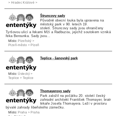
> Hradec Králové >
Hradec Králové
Štruncovy sady
Původně obecní louka byla upravena na
městský park v 90. letech 19.
století. Štruncovy sady jsou ohraničeny
Tyršovou ulicí a řekami Mží a Radbuzou, jejichž soutokem vzniká
řeka Berounka. Sady jsou...
Místo:
Plzeňský >
Plzeň-město > Plzeň
Teplice - šanovský park
Místo:
Ústecký >
Teplice > Teplice
Thomayerovy sady
Park založil na počátku 20. století český
zahradní architekt František Thomayer, bratr
lékaře Josefa Thomayera. Leží v prostoru
bývalé zahrady libeňského zámečku.
Místo:
Praha > Praha