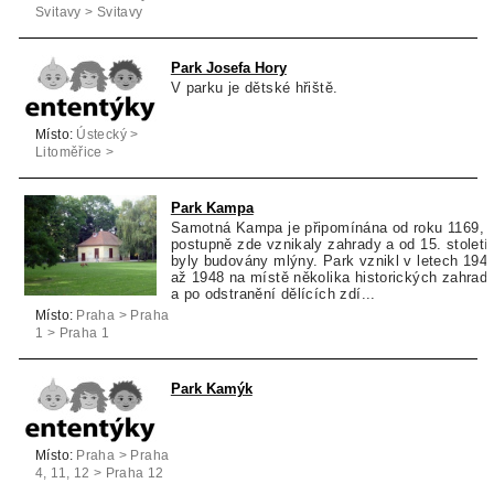
Svitavy > Svitavy
Park Josefa Hory
V parku je dětské hřiště.
Místo:
Ústecký >
Litoměřice >
Roudnice nad
Labem
Park Kampa
Samotná Kampa je připomínána od roku 1169,
postupně zde vznikaly zahrady a od 15. století
byly budovány mlýny. Park vznikl v letech 194
až 1948 na místě několika historických zahrad
a po odstranění dělících zdí...
Místo:
Praha > Praha
1 > Praha 1
Park Kamýk
Místo:
Praha > Praha
4, 11, 12 > Praha 12