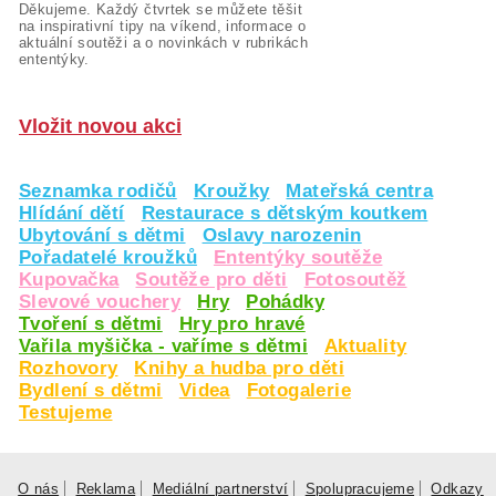
Děkujeme. Každý čtvrtek se můžete těšit
na inspirativní tipy na víkend, informace o
aktuální soutěži a o novinkách v rubrikách
ententýky.
Vložit novou akci
Seznamka rodičů
Kroužky
Mateřská centra
Hlídání dětí
Restaurace s dětským koutkem
Ubytování s dětmi
Oslavy narozenin
Pořadatelé kroužků
Ententýky soutěže
Kupovačka
Soutěže pro děti
Fotosoutěž
Slevové vouchery
Hry
Pohádky
Tvoření s dětmi
Hry pro hravé
Vařila myšička - vaříme s dětmi
Aktuality
Rozhovory
Knihy a hudba pro děti
Bydlení s dětmi
Videa
Fotogalerie
Testujeme
O nás
Reklama
Mediální partnerství
Spolupracujeme
Odkazy