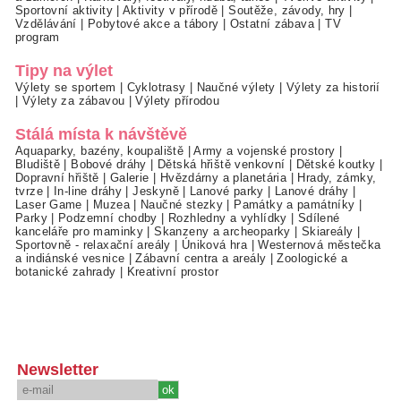
Sportovní aktivity
|
Aktivity v přírodě
|
Soutěže, závody, hry
|
Vzdělávání
|
Pobytové akce a tábory
|
Ostatní zábava
|
TV
program
Tipy na výlet
Výlety se sportem
|
Cyklotrasy
|
Naučné výlety
|
Výlety za historií
|
Výlety za zábavou
|
Výlety přírodou
Stálá místa k návštěvě
Aquaparky, bazény, koupaliště
|
Army a vojenské prostory
|
Bludiště
|
Bobové dráhy
|
Dětská hřiště venkovní
|
Dětské koutky
|
Dopravní hřiště
|
Galerie
|
Hvězdárny a planetária
|
Hrady, zámky,
tvrze
|
In-line dráhy
|
Jeskyně
|
Lanové parky
|
Lanové dráhy
|
Laser Game
|
Muzea
|
Naučné stezky
|
Památky a památníky
|
Parky
|
Podzemní chodby
|
Rozhledny a vyhlídky
|
Sdílené
kanceláře pro maminky
|
Skanzeny a archeoparky
|
Skiareály
|
Sportovně - relaxační areály
|
Úniková hra
|
Westernová městečka
a indiánské vesnice
|
Zábavní centra a areály
|
Zoologické a
botanické zahrady
|
Kreativní prostor
Newsletter