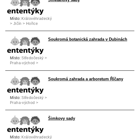
Místo:
Královéhradecký
> Jičín > Hořice
Soukromá botanická zahrada v Dubinách
Místo:
Středočeský >
Praha-východ >
Velké Popovice
Soukromá zahrada a arboretum Říčany
Místo:
Středočeský >
Praha-východ >
Říčany
Šimkovy sady
Místo:
Královéhradecký