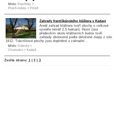
Místo:
Plzeňský >
Plzeň-město > Plzeň
Zahrady františkánského kláštera v Kadani
Areál zahrad kláštera tvoří plochy o celkové
výměře téměř 2,5 hektarů. Horní část
především okolo klášterních budov tvoří
zahrady obnovené podle doložené mapy z roku
1912. Trávníkové plochy jsou doplněné o zahradní...
Místo:
Ústecký >
Chomutov > Kadaň
Zvolte stranu:
1
|
2
|
3