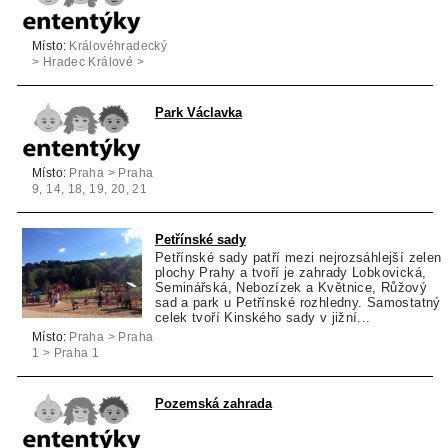
Místo:
Královéhradecký
> Hradec Králové >
Nový Bydžov
Park Václavka
Místo:
Praha > Praha
9, 14, 18, 19, 20, 21
> Praha 9
Petřínské sady
Petřínské sady patří mezi nejrozsáhlejší zelen
plochy Prahy a tvoří je zahrady Lobkovická,
Seminářská, Nebozízek a Květnice, Růžový
sad a park u Petřínské rozhledny. Samostatný
celek tvoří Kinského sady v jižní...
Místo:
Praha > Praha
1 > Praha 1
Pozemská zahrada