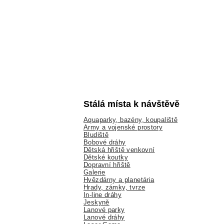
Stálá místa k návštěvě
Aquaparky, bazény, koupaliště
Army a vojenské prostory
Bludiště
Bobové dráhy
Dětská hřiště venkovní
Dětské koutky
Dopravní hřiště
Galerie
Hvězdárny a planetária
Hrady, zámky, tvrze
In-line dráhy
Jeskyně
Lanové parky
Lanové dráhy