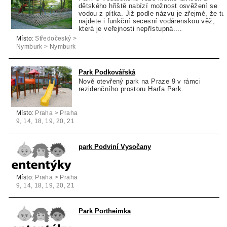
dětského hřiště nabízí možnost osvěžení se
vodou z pítka. Již podle názvu je zřejmé, že tu
najdete i funkční secesní vodárenskou věž,
která je veřejnosti nepřístupná....
Místo:
Středočeský >
Nymburk > Nymburk
Park Podkovářská
Nově otevřený park na Praze 9 v rámci
rezidenčního prostoru Harfa Park.
Místo:
Praha > Praha
9, 14, 18, 19, 20, 21
> Praha 9
park Podviní Vysočany
Místo:
Praha > Praha
9, 14, 18, 19, 20, 21
> Praha 9
Park Portheimka