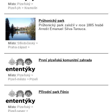
Místo:
Plzeňský >
Plzeň-jih > Kramolín
Průhonický park
Průhonický park založil v roce 1885 hrabě
Arnošt Emanuel Silva-Tarouca.
Místo:
Středočeský >
Praha-západ >
Průhonice
První plzeňská komunitní zahrada
Místo:
Plzeňský >
Plzeň-město > Plzeň
Přírodní park Fénix
Místo:
Plzeňský >
Plzeň-sever >