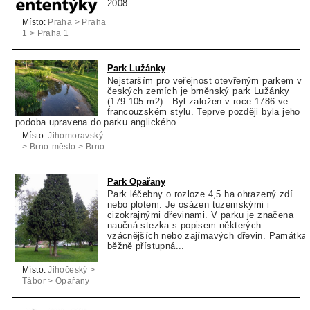
2008.
Místo:
Praha > Praha
1 > Praha 1
Park Lužánky
Nejstarším pro veřejnost otevřeným parkem v
českých zemích je brněnský park Lužánky
(179.105 m2) . Byl založen v roce 1786 ve
francouzském stylu. Teprve později byla jeho
podoba upravena do parku anglického.
Místo:
Jihomoravský
> Brno-město > Brno
Park Opařany
Park léčebny o rozloze 4,5 ha ohrazený zdí
nebo plotem. Je osázen tuzemskými i
cizokrajnými dřevinami. V parku je značena
naučná stezka s popisem některých
vzácnějších nebo zajímavých dřevin. Památka
běžně přístupná...
Místo:
Jihočeský >
Tábor > Opařany