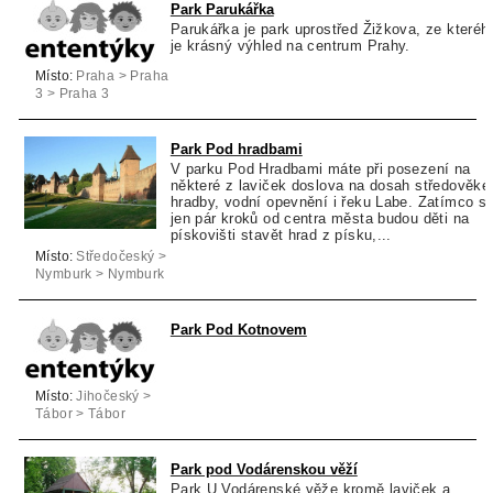
Park Parukářka
Parukářka je park uprostřed Žižkova, ze kteréh
je krásný výhled na centrum Prahy.
Místo:
Praha > Praha
3 > Praha 3
Park Pod hradbami
V parku Pod Hradbami máte při posezení na
některé z laviček doslova na dosah středověké
hradby, vodní opevnění i řeku Labe. Zatímco si
jen pár kroků od centra města budou děti na
pískovišti stavět hrad z písku,...
Místo:
Středočeský >
Nymburk > Nymburk
Park Pod Kotnovem
Místo:
Jihočeský >
Tábor > Tábor
Park pod Vodárenskou věží
Park U Vodárenské věže kromě laviček a