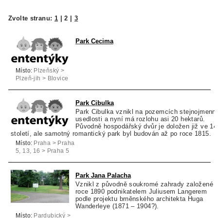
Zvolte stranu:
1
|
2
|
3
Park Cecima
Místo:
Plzeňský >
Plzeň-jih > Blovice
Park Cibulka
Park Cibulka vznikl na pozemcích stejnojmenn
usedlosti a nyní má rozlohu asi 20 hektarů.
Původně hospodářský dvůr je doložen již ve 14
století, ale samotný romantický park byl budován až po roce 1815.
Místo:
Praha > Praha
5, 13, 16 > Praha 5
Park Jana Palacha
Vznikl z původně soukromé zahrady založené 
roce 1890 podnikatelem Juliusem Langerem
podle projektu brněnského architekta Huga
Wanderleye (1871 – 1904?).
Místo:
Pardubický >