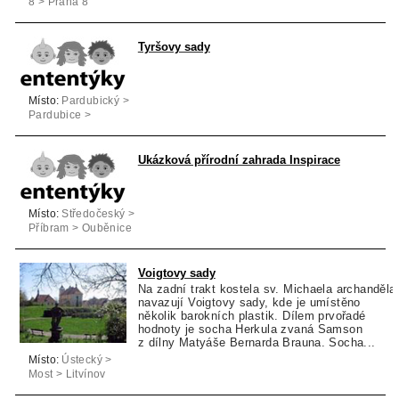
8 > Praha 8
Tyršovy sady
Místo:
Pardubický >
Pardubice >
Pardubice
Ukázková přírodní zahrada Inspirace
Místo:
Středočeský >
Příbram > Ouběnice
Voigtovy sady
Na zadní trakt kostela sv. Michaela archanděla
navazují Voigtovy sady, kde je umístěno
několik barokních plastik. Dílem prvořadé
hodnoty je socha Herkula zvaná Samson
z dílny Matyáše Bernarda Brauna. Socha...
Místo:
Ústecký >
Most > Litvínov