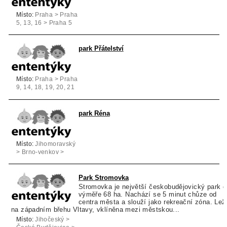
Místo:
Praha > Praha
5, 13, 16 > Praha 5
park Přátelství
Místo:
Praha > Praha
9, 14, 18, 19, 20, 21
> Praha 9
park Réna
Místo:
Jihomoravský
> Brno-venkov >
Ivančice
Park Stromovka
Stromovka je největší českobudějovický park o
výměře 68 ha. Nachází se 5 minut chůze od
centra města a slouží jako rekreační zóna. Lež
na západním břehu Vltavy, vklíněna mezi městskou...
Místo:
Jihočeský >