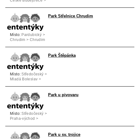
České Budějovice >
České Budějovice
Park Střelnice Chrudim
Místo:
Pardubický >
Chrudim > Chrudim
Park Štěpánka
Místo:
Středočeský >
Mladá Boleslav >
Mladá Boleslav
Park u pivovaru
Místo:
Středočeský >
Praha-východ >
Velké Popovice
Park u sv. trojice