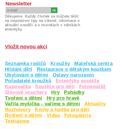
Newsletter
Děkujeme. Každý čtvrtek se můžete těšit
na inspirativní tipy na víkend, informace o
aktuální soutěži a o novinkách v rubrikách
ententýky.
Vložit novou akci
Seznamka rodičů
Kroužky
Mateřská centra
Hlídání dětí
Restaurace s dětským koutkem
Ubytování s dětmi
Oslavy narozenin
Pořadatelé kroužků
Ententýky soutěže
Kupovačka
Soutěže pro děti
Fotosoutěž
Slevové vouchery
Hry
Pohádky
Tvoření s dětmi
Hry pro hravé
Vařila myšička - vaříme s dětmi
Aktuality
Rozhovory
Knihy a hudba pro děti
Bydlení s dětmi
Videa
Fotogalerie
Testujeme