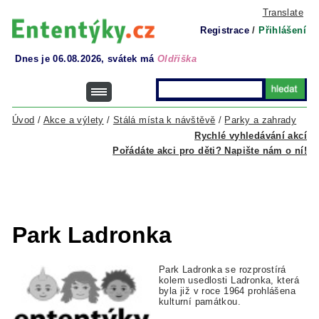
Translate
Registrace
/
Přihlášení
Dnes je 06.08.2026, svátek má
Oldřiška
Úvod
/
Akce a výlety
/
Stálá místa k návštěvě
/
Parky a zahrady
Rychlé vyhledávání akcí
Pořádáte akci pro děti? Napište nám o ní!
Park Ladronka
Park Ladronka se rozprostírá
kolem usedlosti Ladronka, která
byla již v roce 1964 prohlášena
kulturní památkou.