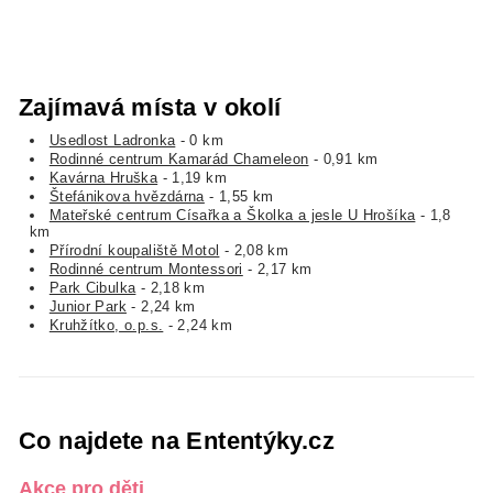
Zajímavá místa v okolí
Usedlost Ladronka
- 0 km
Rodinné centrum Kamarád Chameleon
- 0,91 km
Kavárna Hruška
- 1,19 km
Štefánikova hvězdárna
- 1,55 km
Mateřské centrum Císařka a Školka a jesle U Hrošíka
- 1,8
km
Přírodní koupaliště Motol
- 2,08 km
Rodinné centrum Montessori
- 2,17 km
Park Cibulka
- 2,18 km
Junior Park
- 2,24 km
Kruhžítko, o.p.s.
- 2,24 km
Co najdete na Ententýky.cz
Akce pro děti