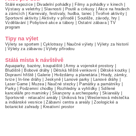
Stálé expozice
|
Divadelní pohádky
|
Filmy a pohádky v kinech
|
Výstavy a veletrhy
|
Slavnosti
|
Poutě a cirkusy
|
Akce na hradech
a zámcích
|
Karnevaly, festivaly, hudba, tanec
|
Tvořivé aktivity
|
Sportovní aktivity
|
Aktivity v přírodě
|
Soutěže, závody, hry
|
Vzdělávání
|
Pobytové akce a tábory
|
Ostatní zábava
|
TV
program
Tipy na výlet
Výlety se sportem
|
Cyklotrasy
|
Naučné výlety
|
Výlety za historií
|
Výlety za zábavou
|
Výlety přírodou
Stálá místa k návštěvě
Aquaparky, bazény, koupaliště
|
Army a vojenské prostory
|
Bludiště
|
Bobové dráhy
|
Dětská hřiště venkovní
|
Dětské koutky
|
Dopravní hřiště
|
Galerie
|
Hvězdárny a planetária
|
Hrady, zámky,
tvrze
|
In-line dráhy
|
Jeskyně
|
Lanové parky
|
Lanové dráhy
|
Laser Game
|
Muzea
|
Naučné stezky
|
Památky a památníky
|
Parky
|
Podzemní chodby
|
Rozhledny a vyhlídky
|
Sdílené
kanceláře pro maminky
|
Skanzeny a archeoparky
|
Skiareály
|
Sportovně - relaxační areály
|
Úniková hra
|
Westernová městečka
a indiánské vesnice
|
Zábavní centra a areály
|
Zoologické a
botanické zahrady
|
Kreativní prostor