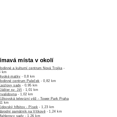
ímavá místa v okolí
Rodinné a kulturní centrum Nová Trojka
-
4 km
Divoké matky
- 0,8 km
Rodinné centrum Paleček
- 0,82 km
Kaizlovy sady
- 0,95 km
lášter sv. Jiří
- 1,01 km
Invalidovna
- 1,02 km
Žižkovská televizní věž - Tower Park Praha
,11 km
Židovský hřbitov - Písek
- 1,23 km
Národní památník na Vítkově
- 1,24 km
Mahlerovy sady
- 1,26 km