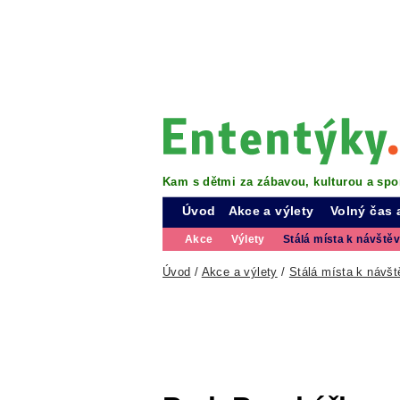
Kam s dětmi za zábavou, kulturou a spo
Úvod
Akce a výlety
Volný čas 
Akce
Výlety
Stálá místa k návště
Úvod
/
Akce a výlety
/
Stálá místa k návšt