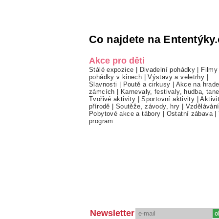
Co najdete na Ententýky.
Akce pro děti
Stálé expozice
|
Divadelní pohádky
|
Filmy
pohádky v kinech
|
Výstavy a veletrhy
|
Slavnosti
|
Poutě a cirkusy
|
Akce na hrade
zámcích
|
Karnevaly, festivaly, hudba, tan
Tvořivé aktivity
|
Sportovní aktivity
|
Aktivi
přírodě
|
Soutěže, závody, hry
|
Vzděláván
Pobytové akce a tábory
|
Ostatní zábava
|
program
Newsletter