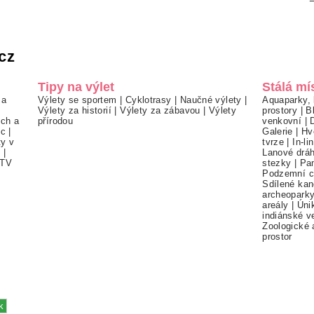
cz
Tipy na výlet
Stálá mí
 a
Výlety se sportem
|
Cyklotrasy
|
Naučné výlety
|
Aquaparky, 
Výlety za historií
|
Výlety za zábavou
|
Výlety
prostory
|
B
ch a
přírodou
venkovní
|
ec
|
Galerie
|
Hv
ty v
tvrze
|
In-li
í
|
Lanové drá
TV
stezky
|
Pa
Podzemní c
Sdílené kan
archeopark
areály
|
Úni
indiánské v
Zoologické 
prostor