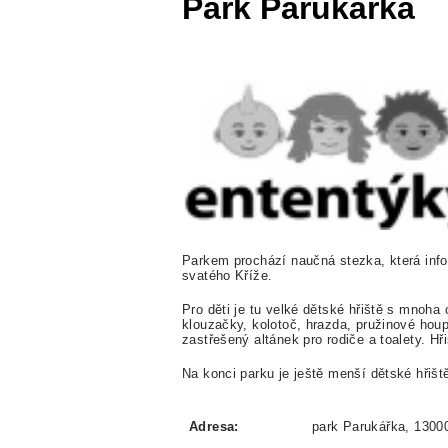
Park Parukářka
Parkem prochází naučná stezka, která infor
svatého Kříže.
Pro děti je tu velké dětské hřiště s mnoha
klouzačky, kolotoč, hrazda, pružinové houp
zastřešený altánek pro rodiče a toalety. H
Na konci parku je ještě menší dětské hřiš
Adresa:
park Parukářka, 1300