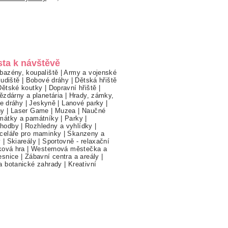
sta k návštěvě
bazény, koupaliště
|
Army a vojenské
ludiště
|
Bobové dráhy
|
Dětská hřiště
Dětské koutky
|
Dopravní hřiště
|
ězdárny a planetária
|
Hrady, zámky,
ne dráhy
|
Jeskyně
|
Lanové parky
|
hy
|
Laser Game
|
Muzea
|
Naučné
mátky a památníky
|
Parky
|
hodby
|
Rozhledny a vyhlídky
|
celáře pro maminky
|
Skanzeny a
y
|
Skiareály
|
Sportovně - relaxační
ková hra
|
Westernová městečka a
esnice
|
Zábavní centra a areály
|
a botanické zahrady
|
Kreativní