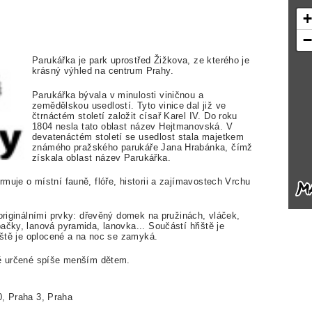
Parukářka je park uprostřed Žižkova, ze kterého je
krásný výhled na centrum Prahy.
Parukářka bývala v minulosti viničnou a
zemědělskou usedlostí. Tyto vinice dal již ve
čtrnáctém století založit císař Karel IV. Do roku
1804 nesla tato oblast název Hejtmanovská. V
devatenáctém století se usedlost stala majetkem
známého pražského parukáře Jana Hrabánka, čímž
získala oblast název Parukářka.
muje o místní fauně, flóře, historii a zajímavostech Vrchu
 originálními prvky: dřevěný domek na pružinách, vláček,
ačky, lanová pyramida, lanovka... Součástí hřiště je
řiště je oplocené a na noc se zamyká.
tě určené spíše menším dětem.
0, Praha 3, Praha