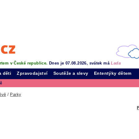
rtem v České republice.
Dnes je 07.08.2026, svátek má
Lada
a děti
Zpravodajství
Soutěže a slevy
Ententýky dětem
vě
ěvě
/
Parky
P