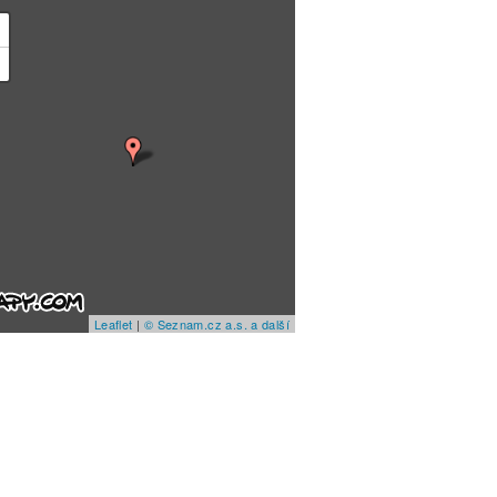
+
−
Leaflet
|
© Seznam.cz a.s. a další