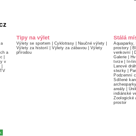
cz
Tipy na výlet
Stálá mí
 a
Výlety se sportem
|
Cyklotrasy
|
Naučné výlety
|
Aquaparky, 
Výlety za historií
|
Výlety za zábavou
|
Výlety
prostory
|
B
ch a
přírodou
venkovní
|
ec
|
Galerie
|
Hv
ty v
tvrze
|
In-li
í
|
Lanové drá
TV
stezky
|
Pa
Podzemní c
Sdílené kan
archeopark
areály
|
Úni
indiánské v
Zoologické 
prostor