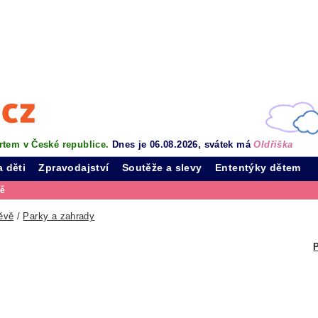
rtem v České republice.
Dnes je 06.08.2026, svátek má
Oldřiška
a děti
Zpravodajství
Soutěže a slevy
Ententýky dětem
vě
ěvě
/
Parky a zahrady
P