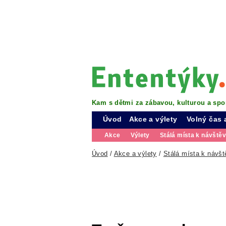
Kam s dětmi za zábavou, kulturou a spo
Úvod
Akce a výlety
Volný čas 
Akce
Výlety
Stálá místa k návště
Úvod
/
Akce a výlety
/
Stálá místa k návšt