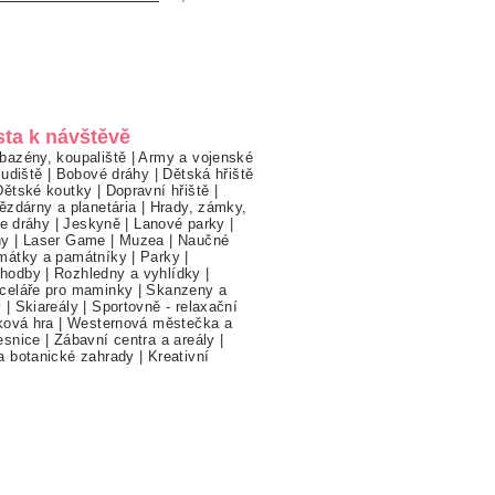
sta k návštěvě
bazény, koupaliště
|
Army a vojenské
ludiště
|
Bobové dráhy
|
Dětská hřiště
Dětské koutky
|
Dopravní hřiště
|
ězdárny a planetária
|
Hrady, zámky,
ne dráhy
|
Jeskyně
|
Lanové parky
|
hy
|
Laser Game
|
Muzea
|
Naučné
mátky a památníky
|
Parky
|
hodby
|
Rozhledny a vyhlídky
|
celáře pro maminky
|
Skanzeny a
y
|
Skiareály
|
Sportovně - relaxační
ková hra
|
Westernová městečka a
esnice
|
Zábavní centra a areály
|
a botanické zahrady
|
Kreativní