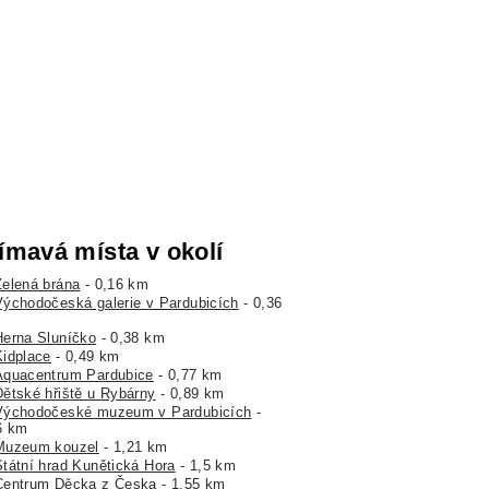
ímavá místa v okolí
Zelená brána
- 0,16 km
Východočeská galerie v Pardubicích
- 0,36
Herna Sluníčko
- 0,38 km
Kidplace
- 0,49 km
Aquacentrum Pardubice
- 0,77 km
Dětské hřiště u Rybárny
- 0,89 km
Východočeské muzeum v Pardubicích
-
6 km
Muzeum kouzel
- 1,21 km
Státní hrad Kunětická Hora
- 1,5 km
Centrum Děcka z Česka
- 1,55 km