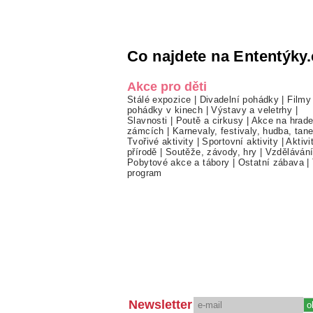
Co najdete na Ententýky.
Akce pro děti
Stálé expozice
|
Divadelní pohádky
|
Filmy
pohádky v kinech
|
Výstavy a veletrhy
|
Slavnosti
|
Poutě a cirkusy
|
Akce na hrade
zámcích
|
Karnevaly, festivaly, hudba, tan
Tvořivé aktivity
|
Sportovní aktivity
|
Aktivi
přírodě
|
Soutěže, závody, hry
|
Vzděláván
Pobytové akce a tábory
|
Ostatní zábava
|
program
Newsletter