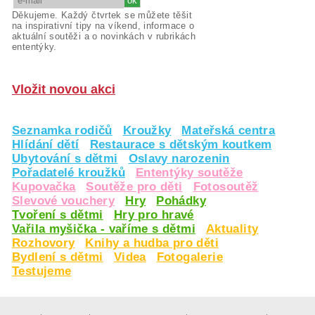
Děkujeme. Každý čtvrtek se můžete těšit
na inspirativní tipy na víkend, informace o
aktuální soutěži a o novinkách v rubrikách
ententýky.
Vložit novou akci
Seznamka rodičů
Kroužky
Mateřská centra
Hlídání dětí
Restaurace s dětským koutkem
Ubytování s dětmi
Oslavy narozenin
Pořadatelé kroužků
Ententýky soutěže
Kupovačka
Soutěže pro děti
Fotosoutěž
Slevové vouchery
Hry
Pohádky
Tvoření s dětmi
Hry pro hravé
Vařila myšička - vaříme s dětmi
Aktuality
Rozhovory
Knihy a hudba pro děti
Bydlení s dětmi
Videa
Fotogalerie
Testujeme