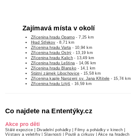
Zajímavá místa v okolí
Zřícenina hradu Oparno
- 7,25 km
Hrad Střekov
- 8,71 km
Zřícenina hradu Varta
- 10,94 km
Zřícenina hradu Ostrý
- 13,19 km
Zřícenina hradu Kalich
- 13,49 km
Zřícenina hradu Leština
- 14,06 km
Zřícenina hradu Blansko
- 14,1 km
Státní zámek Libochovice
- 15,58 km
Zřícenina kaple Narození sv. Jana Křtitele
- 15,74 km
Zřícenina hradu Litýš
- 16,59 km
Co najdete na Ententýky.cz
Akce pro děti
Stálé expozice
|
Divadelní pohádky
|
Filmy a pohádky v kinech
|
Výstavy a veletrhy
|
Slavnosti
|
Poutě a cirkusy
|
Akce na hradech