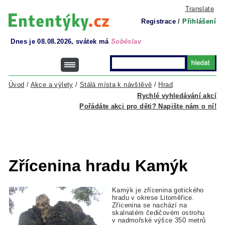
Translate
Registrace
/
Přihlášení
Dnes je 08.08.2026, svátek má
Soběslav
Úvod
/
Akce a výlety
/
Stálá místa k návštěvě
/
Hrad
Rychlé vyhledávání akcí
Pořádáte akci pro děti? Napište nám o ní!
Zřícenina hradu Kamýk
Kamýk je zřícenina gotického
hradu v okrese Litoměřice.
Zřícenina se nachází na
skalnatém čedičovém ostrohu
v nadmořské výšce 350 metrů