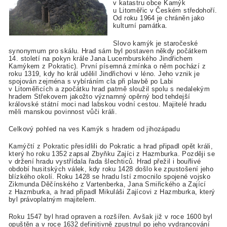
v katastru obce Kamýk
u Litoměřic v Českém středohoří.
Od roku 1964 je chráněn jako
kulturní památka.
Slovo kamýk je staročeské
synonymum pro skálu. Hrad sám byl postaven někdy počátkem
14. století na pokyn krále Jana Lucemburského Jindřichem
Kamýkem z Pokratic). První písemná zmínka o něm pochází z
roku 1319, kdy ho král udělil Jindřichovi v léno. Jeho vznik je
spojován zejména s vybíráním cla při plavbě po Labi
v Litoměřicích a zpočátku hrad patrně sloužil spolu s nedalekým
hradem Střekovem jakožto významný opěrný bod tehdejší
královské státní moci nad labskou vodní cestou. Majitelé hradu
měli manskou povinnost vůči králi.
Celkový pohled na ves Kamýk s hradem od jihozápadu
Kamýčtí z Pokratic přesídlili do Pokratic a hrad připadl opět králi,
který ho roku 1352 zapsal Zbyňku Zajíci z Hazmburka. Později se
v držení hradu vystřídala řada šlechticů. Hrad přežil i bouřlivé
období husitských válek, kdy roku 1428 došlo ke zpustošení jeho
blízkého okolí. Roku 1428 se hradu lstí zmocnilo spojené vojsko
Zikmunda Děčínského z Vartenberka, Jana Smiřického a Zající
z Hazmburka, a hrad připadl Mikuláši Zajícovi z Hazmburka, který
byl právoplatným majitelem.
Roku 1547 byl hrad opraven a rozšířen. Avšak již v roce 1600 byl
opuštěn a v roce 1632 definitivně zpustnul po jeho vydrancování