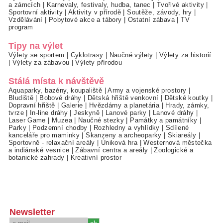
a zámcích
|
Karnevaly, festivaly, hudba, tanec
|
Tvořivé aktivity
|
Sportovní aktivity
|
Aktivity v přírodě
|
Soutěže, závody, hry
|
Vzdělávání
|
Pobytové akce a tábory
|
Ostatní zábava
|
TV
program
Tipy na výlet
Výlety se sportem
|
Cyklotrasy
|
Naučné výlety
|
Výlety za historií
|
Výlety za zábavou
|
Výlety přírodou
Stálá místa k návštěvě
Aquaparky, bazény, koupaliště
|
Army a vojenské prostory
|
Bludiště
|
Bobové dráhy
|
Dětská hřiště venkovní
|
Dětské koutky
|
Dopravní hřiště
|
Galerie
|
Hvězdárny a planetária
|
Hrady, zámky,
tvrze
|
In-line dráhy
|
Jeskyně
|
Lanové parky
|
Lanové dráhy
|
Laser Game
|
Muzea
|
Naučné stezky
|
Památky a památníky
|
Parky
|
Podzemní chodby
|
Rozhledny a vyhlídky
|
Sdílené
kanceláře pro maminky
|
Skanzeny a archeoparky
|
Skiareály
|
Sportovně - relaxační areály
|
Úniková hra
|
Westernová městečka
a indiánské vesnice
|
Zábavní centra a areály
|
Zoologické a
botanické zahrady
|
Kreativní prostor
Newsletter