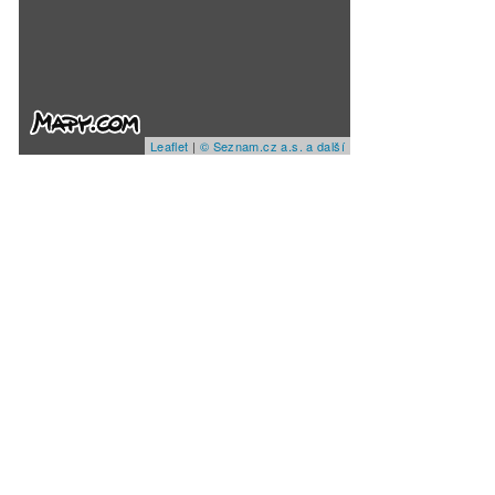
Leaflet
|
© Seznam.cz a.s. a další