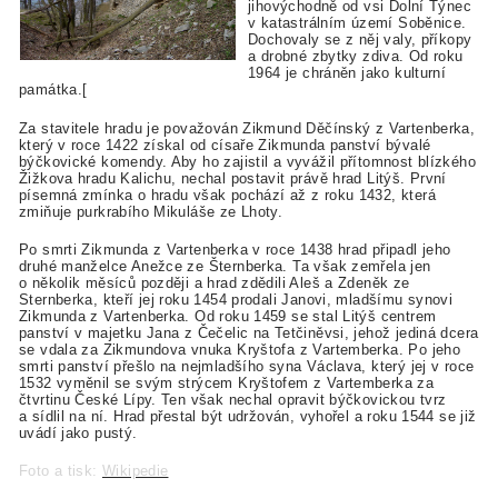
jihovýchodně od vsi Dolní Týnec
v katastrálním území Soběnice.
Dochovaly se z něj valy, příkopy
a drobné zbytky zdiva. Od roku
1964 je chráněn jako kulturní
památka.[
Za stavitele hradu je považován Zikmund Děčínský z Vartenberka,
který v roce 1422 získal od císaře Zikmunda panství bývalé
býčkovické komendy. Aby ho zajistil a vyvážil přítomnost blízkého
Žižkova hradu Kalichu, nechal postavit právě hrad Litýš. První
písemná zmínka o hradu však pochází až z roku 1432, která
zmiňuje purkrabího Mikuláše ze Lhoty.
Po smrti Zikmunda z Vartenberka v roce 1438 hrad připadl jeho
druhé manželce Anežce ze Šternberka. Ta však zemřela jen
o několik měsíců později a hrad zdědili Aleš a Zdeněk ze
Sternberka, kteří jej roku 1454 prodali Janovi, mladšímu synovi
Zikmunda z Vartenberka. Od roku 1459 se stal Litýš centrem
panství v majetku Jana z Čečelic na Tetčiněvsi, jehož jediná dcera
se vdala za Zikmundova vnuka Kryštofa z Vartemberka. Po jeho
smrti panství přešlo na nejmladšího syna Václava, který jej v roce
1532 vyměnil se svým strýcem Kryštofem z Vartemberka za
čtvrtinu České Lípy. Ten však nechal opravit býčkovickou tvrz
a sídlil na ní. Hrad přestal být udržován, vyhořel a roku 1544 se již
uvádí jako pustý.
Foto a tisk:
Wikipedie