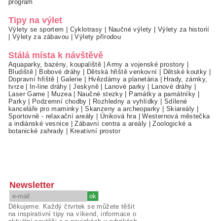
program
Tipy na výlet
Výlety se sportem
|
Cyklotrasy
|
Naučné výlety
|
Výlety za historií
|
Výlety za zábavou
|
Výlety přírodou
Stálá místa k návštěvě
Aquaparky, bazény, koupaliště
|
Army a vojenské prostory
|
Bludiště
|
Bobové dráhy
|
Dětská hřiště venkovní
|
Dětské koutky
|
Dopravní hřiště
|
Galerie
|
Hvězdárny a planetária
|
Hrady, zámky,
tvrze
|
In-line dráhy
|
Jeskyně
|
Lanové parky
|
Lanové dráhy
|
Laser Game
|
Muzea
|
Naučné stezky
|
Památky a památníky
|
Parky
|
Podzemní chodby
|
Rozhledny a vyhlídky
|
Sdílené
kanceláře pro maminky
|
Skanzeny a archeoparky
|
Skiareály
|
Sportovně - relaxační areály
|
Úniková hra
|
Westernová městečka
a indiánské vesnice
|
Zábavní centra a areály
|
Zoologické a
botanické zahrady
|
Kreativní prostor
Newsletter
Děkujeme. Každý čtvrtek se můžete těšit
na inspirativní tipy na víkend, informace o