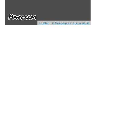
Leaflet
|
© Seznam.cz a.s. a další