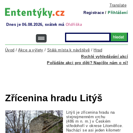
Translate
Registrace
/
Přihlášení
Dnes je 06.08.2026, svátek má
Oldřiška
Úvod
/
Akce a výlety
/
Stálá místa k návštěvě
/
Hrad
Rychlé vyhledávání akcí
Pořádáte akci pro děti? Napište nám o ní!
Zřícenina hradu Litýš
Litýš je zřícenina hradu na
stejnojmenném vrchu
(486 m n. m.) v Českém
středohoří v okrese Litoměřice.
Nachází se asi jeden kilometr