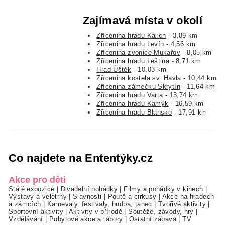
Zajímavá místa v okolí
Zřícenina hradu Kalich
- 3,89 km
Zřícenina hradu Levín
- 4,56 km
Zřícenina zvonice Mukařov
- 8,05 km
Zřícenina hradu Leština
- 8,71 km
Hrad Úštěk
- 10,03 km
Zřícenina kostela sv. Havla
- 10,44 km
Zřícenina zámečku Skrytín
- 11,64 km
Zřícenina hradu Varta
- 13,74 km
Zřícenina hradu Kamýk
- 16,59 km
Zřícenina hradu Blansko
- 17,91 km
Co najdete na Ententýky.cz
Akce pro děti
Stálé expozice
|
Divadelní pohádky
|
Filmy a pohádky v kinech
|
Výstavy a veletrhy
|
Slavnosti
|
Poutě a cirkusy
|
Akce na hradech
a zámcích
|
Karnevaly, festivaly, hudba, tanec
|
Tvořivé aktivity
|
Sportovní aktivity
|
Aktivity v přírodě
|
Soutěže, závody, hry
|
Vzdělávání
|
Pobytové akce a tábory
|
Ostatní zábava
|
TV