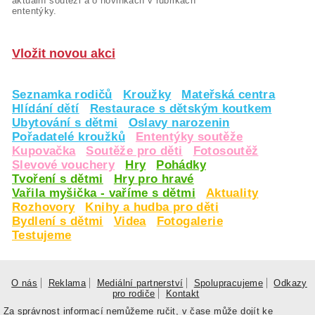
aktuální soutěži a o novinkách v rubrikách
ententýky.
Vložit novou akci
Seznamka rodičů
Kroužky
Mateřská centra
Hlídání dětí
Restaurace s dětským koutkem
Ubytování s dětmi
Oslavy narozenin
Pořadatelé kroužků
Ententýky soutěže
Kupovačka
Soutěže pro děti
Fotosoutěž
Slevové vouchery
Hry
Pohádky
Tvoření s dětmi
Hry pro hravé
Vařila myšička - vaříme s dětmi
Aktuality
Rozhovory
Knihy a hudba pro děti
Bydlení s dětmi
Videa
Fotogalerie
Testujeme
O nás
Reklama
Mediální partnerství
Spolupracujeme
Odkazy
pro rodiče
Kontakt
Za správnost informací nemůžeme ručit, v čase může dojít ke