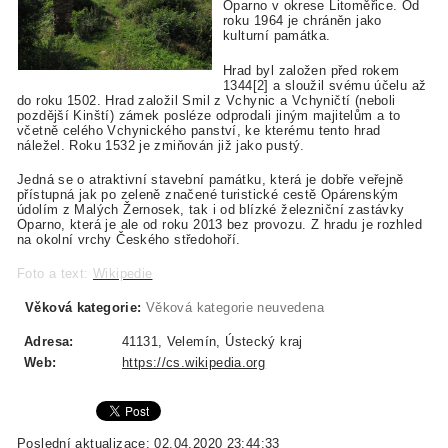
Oparno v okrese Litoměřice. Od
roku 1964 je chráněn jako
kulturní památka.
Hrad byl založen před rokem
1344[2] a sloužil svému účelu až
do roku 1502. Hrad založil Smil z Vchynic a Vchyničtí (neboli
pozdější Kinští) zámek posléze odprodali jiným majitelům a to
včetně celého Vchynického panství, ke kterému tento hrad
náležel. Roku 1532 je zmiňován již jako pustý.
Jedná se o atraktivní stavební památku, která je dobře veřejně
přístupná jak po zeleně značené turistické cestě Opárenským
údolím z Malých Žernosek, tak i od blízké železniční zastávky
Oparno, která je ale od roku 2013 bez provozu. Z hradu je rozhled
na okolní vrchy Českého středohoří.
Foto a text:
Wikipedie
Věková kategorie:
Věková kategorie neuvedena
Adresa:
41131, Velemín, Ústecký kraj
Web:
https://cs.wikipedia.org
Poslední aktualizace: 02.04.2020 23:44:33