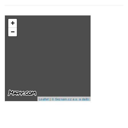
+
−
Leaflet
|
© Seznam.cz a.s. a další