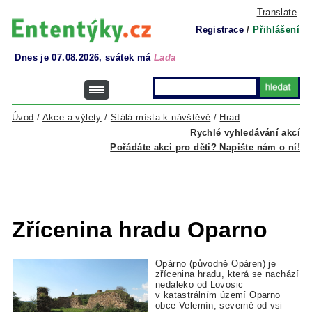
Translate
Registrace
/
Přihlášení
Dnes je 07.08.2026, svátek má
Lada
Úvod
/
Akce a výlety
/
Stálá místa k návštěvě
/
Hrad
Rychlé vyhledávání akcí
Pořádáte akci pro děti? Napište nám o ní!
Zřícenina hradu Oparno
Opárno (původně Opáren) je
zřícenina hradu, která se nachází
nedaleko od Lovosic
v katastrálním území Oparno
obce Velemín, severně od vsi