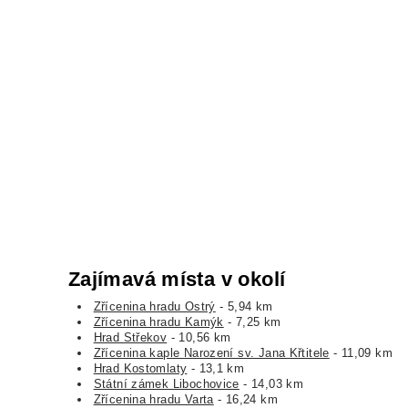
Zajímavá místa v okolí
Zřícenina hradu Ostrý
- 5,94 km
Zřícenina hradu Kamýk
- 7,25 km
Hrad Střekov
- 10,56 km
Zřícenina kaple Narození sv. Jana Křtitele
- 11,09 km
Hrad Kostomlaty
- 13,1 km
Státní zámek Libochovice
- 14,03 km
Zřícenina hradu Varta
- 16,24 km