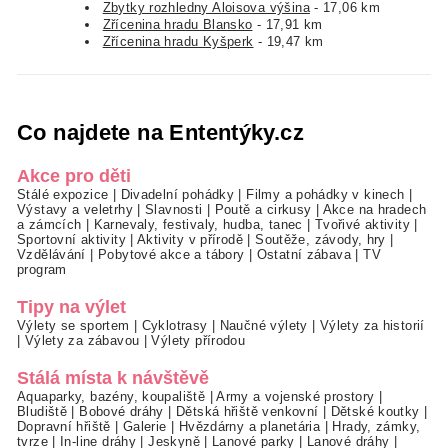
Zbytky rozhledny Aloisova výšina
- 17,06 km
Zřícenina hradu Blansko
- 17,91 km
Zřícenina hradu Kyšperk
- 19,47 km
Co najdete na Ententýky.cz
Akce pro děti
Stálé expozice
|
Divadelní pohádky
|
Filmy a pohádky v kinech
|
Výstavy a veletrhy
|
Slavnosti
|
Poutě a cirkusy
|
Akce na hradech
a zámcích
|
Karnevaly, festivaly, hudba, tanec
|
Tvořivé aktivity
|
Sportovní aktivity
|
Aktivity v přírodě
|
Soutěže, závody, hry
|
Vzdělávání
|
Pobytové akce a tábory
|
Ostatní zábava
|
TV
program
Tipy na výlet
Výlety se sportem
|
Cyklotrasy
|
Naučné výlety
|
Výlety za historií
|
Výlety za zábavou
|
Výlety přírodou
Stálá místa k návštěvě
Aquaparky, bazény, koupaliště
|
Army a vojenské prostory
|
Bludiště
|
Bobové dráhy
|
Dětská hřiště venkovní
|
Dětské koutky
|
Dopravní hřiště
|
Galerie
|
Hvězdárny a planetária
|
Hrady, zámky,
tvrze
|
In-line dráhy
|
Jeskyně
|
Lanové parky
|
Lanové dráhy
|