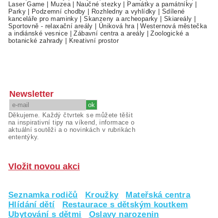
Laser Game
|
Muzea
|
Naučné stezky
|
Památky a památníky
|
Parky
|
Podzemní chodby
|
Rozhledny a vyhlídky
|
Sdílené
kanceláře pro maminky
|
Skanzeny a archeoparky
|
Skiareály
|
Sportovně - relaxační areály
|
Úniková hra
|
Westernová městečka
a indiánské vesnice
|
Zábavní centra a areály
|
Zoologické a
botanické zahrady
|
Kreativní prostor
Newsletter
Děkujeme. Každý čtvrtek se můžete těšit
na inspirativní tipy na víkend, informace o
aktuální soutěži a o novinkách v rubrikách
ententýky.
Vložit novou akci
Seznamka rodičů
Kroužky
Mateřská centra
Hlídání dětí
Restaurace s dětským koutkem
Ubytování s dětmi
Oslavy narozenin