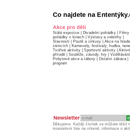
Co najdete na Ententýky.
Akce pro děti
Stálé expozice
|
Divadelní pohádky
|
Filmy
pohádky v kinech
|
Výstavy a veletrhy
|
Slavnosti
|
Poutě a cirkusy
|
Akce na hrade
zámcích
|
Karnevaly, festivaly, hudba, tan
Tvořivé aktivity
|
Sportovní aktivity
|
Aktivi
přírodě
|
Soutěže, závody, hry
|
Vzděláván
Pobytové akce a tábory
|
Ostatní zábava
|
program
Newsletter
Děkujeme. Každý čtvrtek se můžete těšit 
inspirativní tipy na víkend, informace o akt