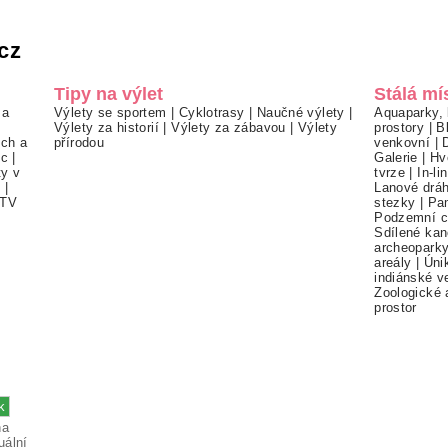
cz
Tipy na výlet
Stálá mí
 a
Výlety se sportem
|
Cyklotrasy
|
Naučné výlety
|
Aquaparky, 
Výlety za historií
|
Výlety za zábavou
|
Výlety
prostory
|
B
ch a
přírodou
venkovní
|
ec
|
Galerie
|
Hv
ty v
tvrze
|
In-li
í
|
Lanové drá
TV
stezky
|
Pa
Podzemní c
Sdílené kan
archeopark
areály
|
Úni
indiánské v
Zoologické 
prostor
na
uální