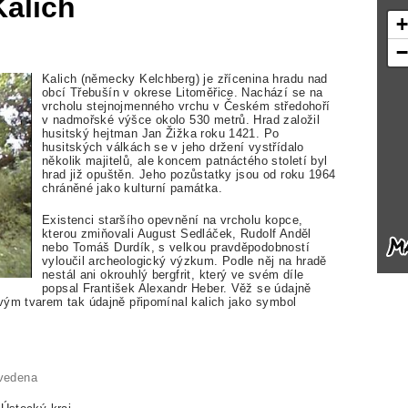
Kalich
Kalich (německy Kelchberg) je zřícenina hradu nad
obcí Třebušín v okrese Litoměřice. Nachází se na
vrcholu stejnojmenného vrchu v Českém středohoří
v nadmořské výšce okolo 530 metrů. Hrad založil
husitský hejtman Jan Žižka roku 1421. Po
husitských válkách se v jeho držení vystřídalo
několik majitelů, ale koncem patnáctého století byl
hrad již opuštěn. Jeho pozůstatky jsou od roku 1964
chráněné jako kulturní památka.
Existenci staršího opevnění na vrcholu kopce,
kterou zmiňovali August Sedláček, Rudolf Anděl
nebo Tomáš Durdík, s velkou pravděpodobností
vyloučil archeologický výzkum. Podle něj na hradě
nestál ani okrouhlý bergfrit, který ve svém díle
popsal František Alexandr Heber. Věž se údajně
vým tvarem tak údajně připomínal kalich jako symbol
vedena