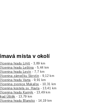
ímavá místa v okolí
řícenina hradu Litýš
- 3,89 km
Zřícenina hradu Leština
- 5,44 km
Zřícenina hradu Levín
- 7,7 km
Zřícenina zámečku Skrytín
- 9,12 km
Zřícenina hradu Varta
- 9,91 km
Zřícenina zvonice Mukařov
- 10,31 km
Zřícenina kostela sv. Havla
- 13,41 km
Zřícenina hradu Kamýk
- 13,49 km
Hrad Úštěk
- 13,79 km
Zřícenina hradu Blansko
- 14,19 km