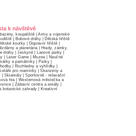
sta k návštěvě
bazény, koupaliště
|
Army a vojenské
ludiště
|
Bobové dráhy
|
Dětská hřiště
Dětské koutky
|
Dopravní hřiště
|
ězdárny a planetária
|
Hrady, zámky,
ne dráhy
|
Jeskyně
|
Lanové parky
|
hy
|
Laser Game
|
Muzea
|
Naučné
mátky a památníky
|
Parky
|
hodby
|
Rozhledny a vyhlídky
|
celáře pro maminky
|
Skanzeny a
y
|
Skiareály
|
Sportovně - relaxační
ková hra
|
Westernová městečka a
esnice
|
Zábavní centra a areály
|
a botanické zahrady
|
Kreativní