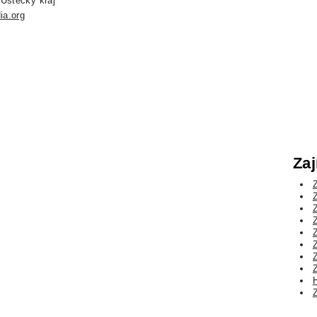
 Ústecký kraj
ia.org
Zaj
Z