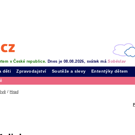
rtem v České republice.
Dnes je 08.08.2026, svátek má
Soběslav
a děti
Zpravodajství
Soutěže a slevy
Ententýky dětem
vě
ěvě
/
Hrad
P