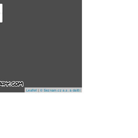
+
−
Leaflet
|
© Seznam.cz a.s. a další