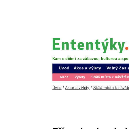
Kam s dětmi za zábavou, kulturou a spo
Úvod
Akce a výlety
Volný čas 
Akce
Výlety
Stálá místa k návště
Úvod
/
Akce a výlety
/
Stálá místa k návšt