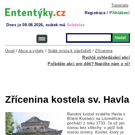
Translate
Registrace
/
Přihlášení
Dnes je 08.08.2026, svátek má
Soběslav
Úvod
/
Akce a výlety
/
Stálá místa k návštěvě
/
Zřícenina
Rychlé vyhledávání akcí
Pořádáte akci pro děti? Napište nám o ní!
Zřícenina kostela sv. Havla
Barokní kostel svatého Havla v
Bílém Kostelci na Litoměřicku
pochází z roku 1733. Je už jen
ruinou bez střechy, v jejíž lodi
rostou stromy. Kostel, který je