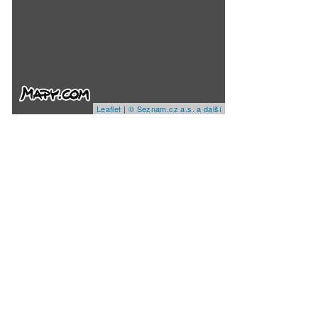
Leaflet
|
© Seznam.cz a.s. a další