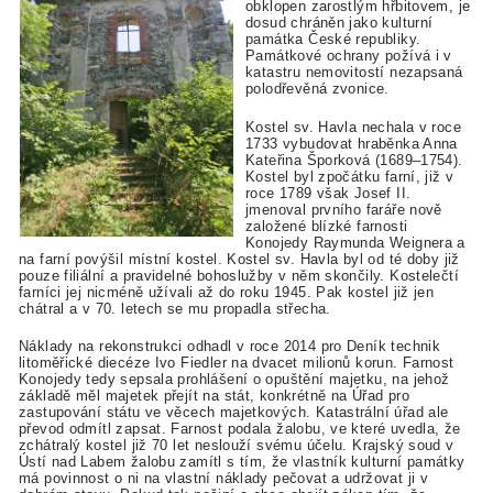
obklopen zarostlým hřbitovem, je
dosud chráněn jako kulturní
památka České republiky.
Památkové ochrany požívá i v
katastru nemovitostí nezapsaná
polodřevěná zvonice.
Kostel sv. Havla nechala v roce
1733 vybudovat hraběnka Anna
Kateřina Šporková (1689–1754).
Kostel byl zpočátku farní, již v
roce 1789 však Josef II.
jmenoval prvního faráře nově
založené blízké farnosti
Konojedy Raymunda Weignera a
na farní povýšil místní kostel. Kostel sv. Havla byl od té doby již
pouze filiální a pravidelné bohoslužby v něm skončily. Kostelečtí
farníci jej nicméně užívali až do roku 1945. Pak kostel již jen
chátral a v 70. letech se mu propadla střecha.
Náklady na rekonstrukci odhadl v roce 2014 pro Deník technik
litoměřické diecéze Ivo Fiedler na dvacet milionů korun. Farnost
Konojedy tedy sepsala prohlášení o opuštění majetku, na jehož
základě měl majetek přejít na stát, konkrétně na Úřad pro
zastupování státu ve věcech majetkových. Katastrální úřad ale
převod odmítl zapsat. Farnost podala žalobu, ve které uvedla, že
zchátralý kostel již 70 let neslouží svému účelu. Krajský soud v
Ústí nad Labem žalobu zamítl s tím, že vlastník kulturní památky
má povinnost o ni na vlastní náklady pečovat a udržovat ji v