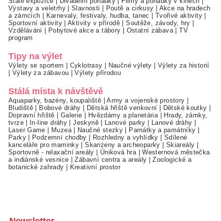
Stálé expozice
|
Divadelní pohádky
|
Filmy a pohádky v kinech
|
Výstavy a veletrhy
|
Slavnosti
|
Poutě a cirkusy
|
Akce na hradech
a zámcích
|
Karnevaly, festivaly, hudba, tanec
|
Tvořivé aktivity
|
Sportovní aktivity
|
Aktivity v přírodě
|
Soutěže, závody, hry
|
Vzdělávání
|
Pobytové akce a tábory
|
Ostatní zábava
|
TV
program
Tipy na výlet
Výlety se sportem
|
Cyklotrasy
|
Naučné výlety
|
Výlety za historií
|
Výlety za zábavou
|
Výlety přírodou
Stálá místa k návštěvě
Aquaparky, bazény, koupaliště
|
Army a vojenské prostory
|
Bludiště
|
Bobové dráhy
|
Dětská hřiště venkovní
|
Dětské koutky
|
Dopravní hřiště
|
Galerie
|
Hvězdárny a planetária
|
Hrady, zámky,
tvrze
|
In-line dráhy
|
Jeskyně
|
Lanové parky
|
Lanové dráhy
|
Laser Game
|
Muzea
|
Naučné stezky
|
Památky a památníky
|
Parky
|
Podzemní chodby
|
Rozhledny a vyhlídky
|
Sdílené
kanceláře pro maminky
|
Skanzeny a archeoparky
|
Skiareály
|
Sportovně - relaxační areály
|
Úniková hra
|
Westernová městečka
a indiánské vesnice
|
Zábavní centra a areály
|
Zoologické a
botanické zahrady
|
Kreativní prostor
Newsletter