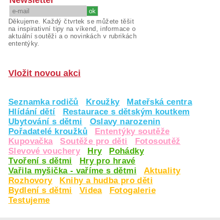
Děkujeme. Každý čtvrtek se můžete těšit
na inspirativní tipy na víkend, informace o
aktuální soutěži a o novinkách v rubrikách
ententýky.
Vložit novou akci
Seznamka rodičů
Kroužky
Mateřská centra
Hlídání dětí
Restaurace s dětským koutkem
Ubytování s dětmi
Oslavy narozenin
Pořadatelé kroužků
Ententýky soutěže
Kupovačka
Soutěže pro děti
Fotosoutěž
Slevové vouchery
Hry
Pohádky
Tvoření s dětmi
Hry pro hravé
Vařila myšička - vaříme s dětmi
Aktuality
Rozhovory
Knihy a hudba pro děti
Bydlení s dětmi
Videa
Fotogalerie
Testujeme