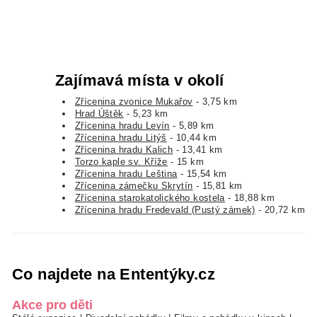
Zajímavá místa v okolí
Zřícenina zvonice Mukařov
- 3,75 km
Hrad Úštěk
- 5,23 km
Zřícenina hradu Levín
- 5,89 km
Zřícenina hradu Litýš
- 10,44 km
Zřícenina hradu Kalich
- 13,41 km
Torzo kaple sv. Kříže
- 15 km
Zřícenina hradu Leština
- 15,54 km
Zřícenina zámečku Skrytín
- 15,81 km
Zřícenina starokatolického kostela
- 18,88 km
Zřícenina hradu Fredevald (Pustý zámek)
- 20,72 km
Co najdete na Ententýky.cz
Akce pro děti