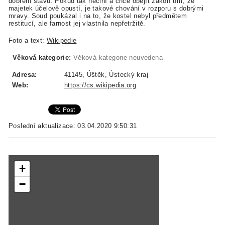
dobrém stavu. Pokud tak nečiní a chce obejít zákon tím, že
majetek účelově opustí, je takové chování v rozporu s dobrými
mravy. Soud poukázal i na to, že kostel nebyl předmětem
restitucí, ale farnost jej vlastnila nepřetržitě.
Foto a text:
Wikipedie
Věková kategorie:
Věková kategorie neuvedena
Adresa:
41145, Úštěk, Ústecký kraj
Web:
https://cs.wikipedia.org
Poslední aktualizace: 03.04.2020 9:50:31
+
−