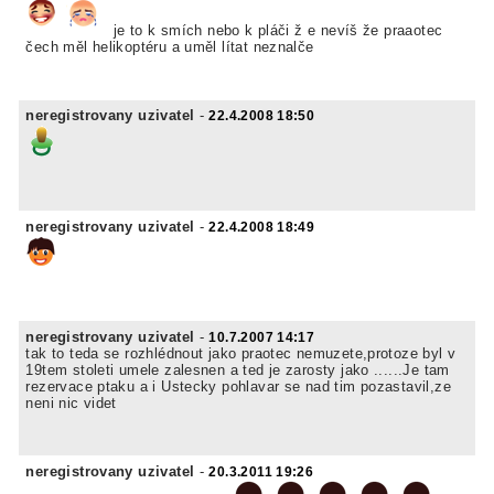
je to k smích nebo k pláči ž e nevíš že praaotec
čech měl helikoptéru a uměl lítat neznalče
neregistrovany uzivatel
-
22.4.2008 18:50
neregistrovany uzivatel
-
22.4.2008 18:49
neregistrovany uzivatel
-
10.7.2007 14:17
tak to teda se rozhlédnout jako praotec nemuzete,protoze byl v
19tem stoleti umele zalesnen a ted je zarosty jako ......Je tam
rezervace ptaku a i Ustecky pohlavar se nad tim pozastavil,ze
neni nic videt
neregistrovany uzivatel
-
20.3.2011 19:26