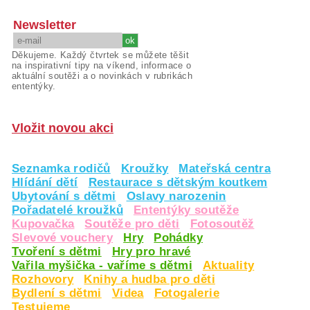
Newsletter
Děkujeme. Každý čtvrtek se můžete těšit
na inspirativní tipy na víkend, informace o
aktuální soutěži a o novinkách v rubrikách
ententýky.
Vložit novou akci
Seznamka rodičů
Kroužky
Mateřská centra
Hlídání dětí
Restaurace s dětským koutkem
Ubytování s dětmi
Oslavy narozenin
Pořadatelé kroužků
Ententýky soutěže
Kupovačka
Soutěže pro děti
Fotosoutěž
Slevové vouchery
Hry
Pohádky
Tvoření s dětmi
Hry pro hravé
Vařila myšička - vaříme s dětmi
Aktuality
Rozhovory
Knihy a hudba pro děti
Bydlení s dětmi
Videa
Fotogalerie
Testujeme