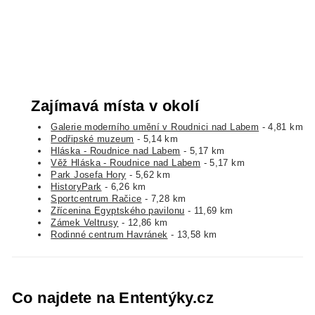
Zajímavá místa v okolí
Galerie moderního umění v Roudnici nad Labem
- 4,81 km
Podřipské muzeum
- 5,14 km
Hláska - Roudnice nad Labem
- 5,17 km
Věž Hláska - Roudnice nad Labem
- 5,17 km
Park Josefa Hory
- 5,62 km
HistoryPark
- 6,26 km
Sportcentrum Račice
- 7,28 km
Zřícenina Egyptského pavilonu
- 11,69 km
Zámek Veltrusy
- 12,86 km
Rodinné centrum Havránek
- 13,58 km
Co najdete na Ententýky.cz