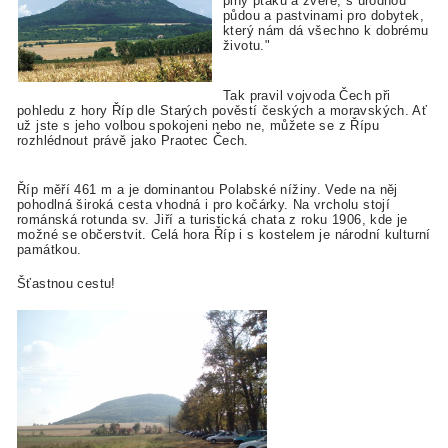
plný ptáků a zvěře, s úrodnou
půdou a pastvinami pro dobytek,
který nám dá všechno k dobrému
životu."
Tak pravil vojvoda Čech při
pohledu z hory Říp dle Starých pověstí českých a moravských. Ať
už jste s jeho volbou spokojeni nebo ne, můžete se z Řípu
rozhlédnout právě jako Praotec Čech.
Říp měří 461 m a je dominantou Polabské nížiny. Vede na něj
pohodlná široká cesta vhodná i pro kočárky. Na vrcholu stojí
románská rotunda sv. Jiří a turistická chata z roku 1906, kde je
možné se občerstvit. Celá hora Říp i s kostelem je národní kulturní
památkou.
Šťastnou cestu!