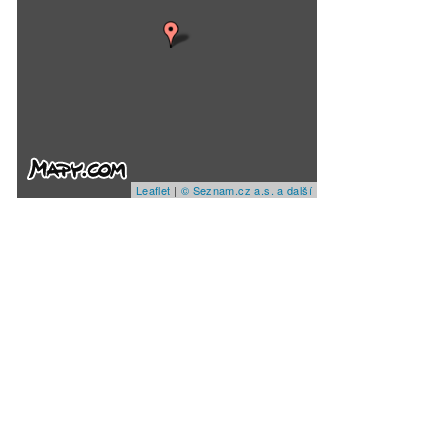
Leaflet
|
© Seznam.cz a.s. a další