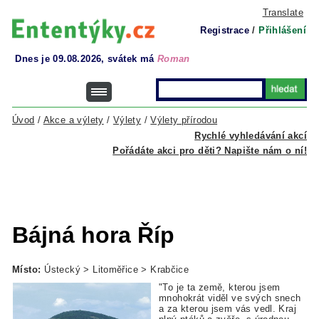
Translate
Registrace
/
Přihlášení
Dnes je 09.08.2026, svátek má
Roman
Úvod
/
Akce a výlety
/
Výlety
/
Výlety přírodou
Rychlé vyhledávání akcí
Pořádáte akci pro děti? Napište nám o ní!
Bájná hora Říp
Místo:
Ústecký > Litoměřice > Krabčice
"To je ta země, kterou jsem
mnohokrát viděl ve svých snech
a za kterou jsem vás vedl. Kraj