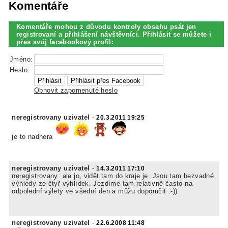
Komentáře
Komentáře mohou z důvodu kontroly obsahu psát jen
registrovaní a přihlášení návštěvníci. Přihlásit se můžete i
přes svůj facebookový profil:
Jméno:
Heslo:
Obnovit zapomenuté heslo
neregistrovany uzivatel
-
20.3.2011 19:25
je to nadhera
neregistrovany uzivatel
-
14.3.2011 17:10
neregistrovany: ale jo, vidět tam do kraje je. Jsou tam bezvadné
výhledy ze čtyř vyhlídek. Jezdíme tam relativně často na
odpolední výlety ve všední den a můžu doporučit :-))
neregistrovany uzivatel
-
22.6.2008 11:48