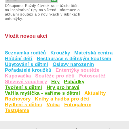
Děkujeme. Každý čtvrtek se můžete těšit
na inspirativní tipy na víkend, informace o
aktuální soutěži a o novinkách v rubrikách
ententýky.
Vložit novou akci
Seznamka rodičů
Kroužky
Mateřská centra
Hlídání dětí
Restaurace s dětským koutkem
Ubytování s dětmi
Oslavy narozenin
Pořadatelé kroužků
Ententýky soutěže
Kupovačka
Soutěže pro děti
Fotosoutěž
Slevové vouchery
Hry
Pohádky
Tvoření s dětmi
Hry pro hravé
Vařila myšička - vaříme s dětmi
Aktuality
Rozhovory
Knihy a hudba pro děti
Bydlení s dětmi
Videa
Fotogalerie
Testujeme