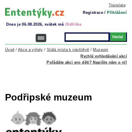
Translate
Registrace
/
Přihlášení
Dnes je 06.08.2026, svátek má
Oldřiška
Úvod
/
Akce a výlety
/
Stálá místa k návštěvě
/
Muzeum
Rychlé vyhledávání akcí
Pořádáte akci pro děti? Napište nám o ní!
Podřipské muzeum