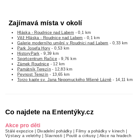
Zajímavá místa v okolí
Hláska - Roudnice nad Labem
- 0,1 km
Věž Hláska - Roudnice nad Labem
- 0,1 km
Galerie moderního umění v Roudnici nad Labem
- 0,33 km
Park Josefa Hory
- 0,53 km
HistoryPark
- 9,39 km
Sportcentrum Račice
- 9,76 km
Zámek Roudnice
- 12 km
Památník Terezín
- 12,83 km
Pevnost Terezín
- 13,65 km
Torzo kaple sv. Jana Nepomuckého Mšené Lázně
- 14,11 km
Co najdete na Ententýky.cz
Akce pro děti
Stálé expozice
|
Divadelní pohádky
|
Filmy a pohádky v kinech
|
Výstavy a veletrhy
|
Slavnosti
|
Poutě a cirkusy
|
Akce na hradech