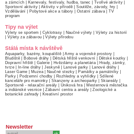
a zámcích
|
Karnevaly, festivaly, hudba, tanec
|
Tvořivé aktivity
|
Sportovní aktivity
|
Aktivity v přírodě
|
Soutěže, závody, hry
|
Vzdělávání
|
Pobytové akce a tábory
|
Ostatní zábava
|
TV
program
Tipy na výlet
Výlety se sportem
|
Cyklotrasy
|
Naučné výlety
|
Výlety za historií
|
Výlety za zábavou
|
Výlety přírodou
Stálá místa k návštěvě
Aquaparky, bazény, koupaliště
|
Army a vojenské prostory
|
Bludiště
|
Bobové dráhy
|
Dětská hřiště venkovní
|
Dětské koutky
|
Dopravní hřiště
|
Galerie
|
Hvězdárny a planetária
|
Hrady, zámky,
tvrze
|
In-line dráhy
|
Jeskyně
|
Lanové parky
|
Lanové dráhy
|
Laser Game
|
Muzea
|
Naučné stezky
|
Památky a památníky
|
Parky
|
Podzemní chodby
|
Rozhledny a vyhlídky
|
Sdílené
kanceláře pro maminky
|
Skanzeny a archeoparky
|
Skiareály
|
Sportovně - relaxační areály
|
Úniková hra
|
Westernová městečka
a indiánské vesnice
|
Zábavní centra a areály
|
Zoologické a
botanické zahrady
|
Kreativní prostor
Newsletter