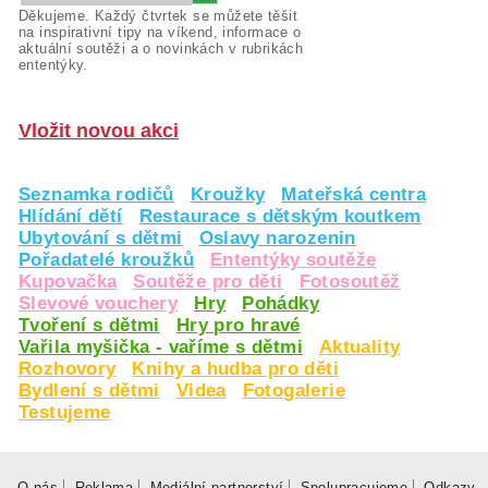
Děkujeme. Každý čtvrtek se můžete těšit
na inspirativní tipy na víkend, informace o
aktuální soutěži a o novinkách v rubrikách
ententýky.
Vložit novou akci
Seznamka rodičů
Kroužky
Mateřská centra
Hlídání dětí
Restaurace s dětským koutkem
Ubytování s dětmi
Oslavy narozenin
Pořadatelé kroužků
Ententýky soutěže
Kupovačka
Soutěže pro děti
Fotosoutěž
Slevové vouchery
Hry
Pohádky
Tvoření s dětmi
Hry pro hravé
Vařila myšička - vaříme s dětmi
Aktuality
Rozhovory
Knihy a hudba pro děti
Bydlení s dětmi
Videa
Fotogalerie
Testujeme
O nás
Reklama
Mediální partnerství
Spolupracujeme
Odkazy