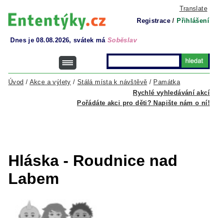
Translate
Registrace
/
Přihlášení
Dnes je 08.08.2026, svátek má
Soběslav
Úvod
/
Akce a výlety
/
Stálá místa k návštěvě
/
Památka
Rychlé vyhledávání akcí
Pořádáte akci pro děti? Napište nám o ní!
Hláska - Roudnice nad
Labem