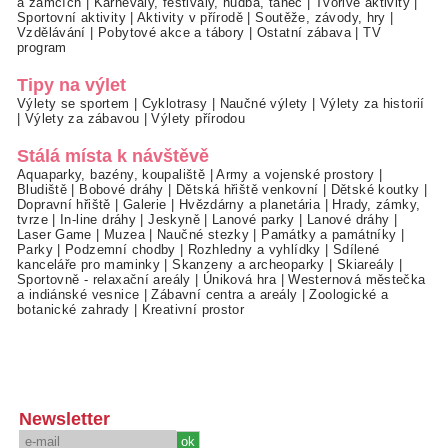
a zámcích
|
Karnevaly, festivaly, hudba, tanec
|
Tvořivé aktivity
|
Sportovní aktivity
|
Aktivity v přírodě
|
Soutěže, závody, hry
|
Vzdělávání
|
Pobytové akce a tábory
|
Ostatní zábava
|
TV
program
Tipy na výlet
Výlety se sportem
|
Cyklotrasy
|
Naučné výlety
|
Výlety za historií
|
Výlety za zábavou
|
Výlety přírodou
Stálá místa k návštěvě
Aquaparky, bazény, koupaliště
|
Army a vojenské prostory
|
Bludiště
|
Bobové dráhy
|
Dětská hřiště venkovní
|
Dětské koutky
|
Dopravní hřiště
|
Galerie
|
Hvězdárny a planetária
|
Hrady, zámky,
tvrze
|
In-line dráhy
|
Jeskyně
|
Lanové parky
|
Lanové dráhy
|
Laser Game
|
Muzea
|
Naučné stezky
|
Památky a památníky
|
Parky
|
Podzemní chodby
|
Rozhledny a vyhlídky
|
Sdílené
kanceláře pro maminky
|
Skanzeny a archeoparky
|
Skiareály
|
Sportovně - relaxační areály
|
Úniková hra
|
Westernová městečka
a indiánské vesnice
|
Zábavní centra a areály
|
Zoologické a
botanické zahrady
|
Kreativní prostor
Newsletter