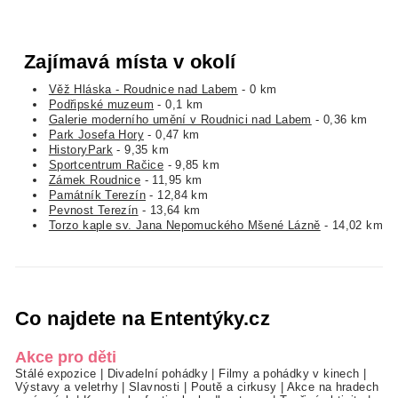
Zajímavá místa v okolí
Věž Hláska - Roudnice nad Labem
- 0 km
Podřipské muzeum
- 0,1 km
Galerie moderního umění v Roudnici nad Labem
- 0,36 km
Park Josefa Hory
- 0,47 km
HistoryPark
- 9,35 km
Sportcentrum Račice
- 9,85 km
Zámek Roudnice
- 11,95 km
Památník Terezín
- 12,84 km
Pevnost Terezín
- 13,64 km
Torzo kaple sv. Jana Nepomuckého Mšené Lázně
- 14,02 km
Co najdete na Ententýky.cz
Akce pro děti
Stálé expozice
|
Divadelní pohádky
|
Filmy a pohádky v kinech
|
Výstavy a veletrhy
|
Slavnosti
|
Poutě a cirkusy
|
Akce na hradech