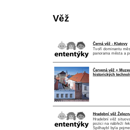
Věž
Černá věž - Klatovy
Tvoří dominantu měst
panorama města a p
Červená věž + Muzeu
historických technol
Hradební věž Železn
Hradební věž situov
pozici na nábřeží ře
Spilhaybl byla pojm