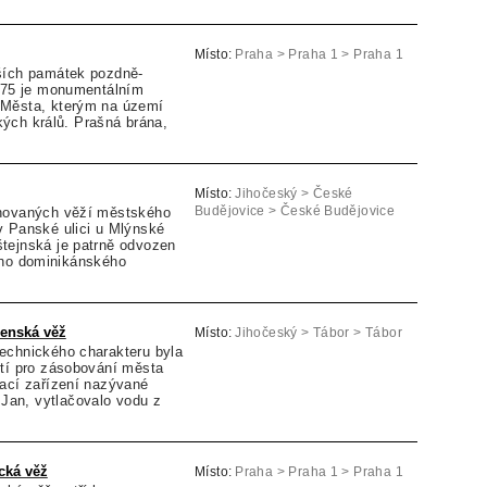
Místo:
Praha > Praha 1 > Praha 1
ších památek pozdně-
1475 je monumentálním
 Města, kterým na území
ých králů. Prašná brána,
Místo:
Jihočeský > České
chovaných věží městského
Budějovice > České Budějovice
v Panské ulici u Mlýnské
tejnská je patrně odvozen
ího dominikánského
renská věž
Místo:
Jihočeský > Tábor > Tábor
echnického charakteru byla
etí pro zásobování města
pací zařízení nazývané
r Jan, vytlačovalo vodu z
cká věž
Místo:
Praha > Praha 1 > Praha 1