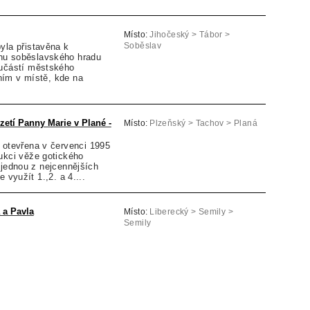
Místo:
Jihočeský > Tábor >
yla přistavěna k
Soběslav
hu soběslavského hradu
oučástí městského
ím v místě, kde na
zetí Panny Marie v Plané -
Místo:
Plzeňský > Tachov > Planá
 otevřena v červenci 1995
ukci věže gotického
 jednou z nejcennějších
 využít 1.,2. a 4....
 a Pavla
Místo:
Liberecký > Semily >
Semily