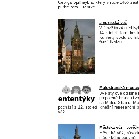
Georga Spilhaybla, který v roce 1466 zas
purkmistra – teprve...
Jindřišská věž
V Jindřišské ulici by
14. století farní kost
Kunhuty spolu se hřb
farní školou.
Malostranské moste
Dvě stylově odlišné
propojené branou tvo
na Malou Stranu. Me
pochází z 12. století, dnešní renesanční p
věž...
Městská věž - Jevíčk
Městská věž, původn
městského opevnění