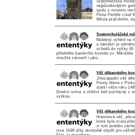
Staroměstská mostec
nejpůsobivějším got
spolu s mostem nech
Petra Parléře císař 
Města pražského, by
Svatomikulášská mě
Malebný výhled na 
a náměstí je odměn
schodů do výšky 65
přilehlého barokního kostela sv. Mikuláše.
sloužila zároveň i jako...
Věž děkanského kost
Jihozápadní věž děk
Panny Marie v Písku
starší věže roku 148
Dnešní ochoz a střešní báň pocházejí z r
výškou...
Věž děkanského kost
Hranolová věž, půvo
která byla zcela pře
si tuto podobu zacho
roce 1699 díky dostavbě obydlí pro věžné
51m, je majetkem...