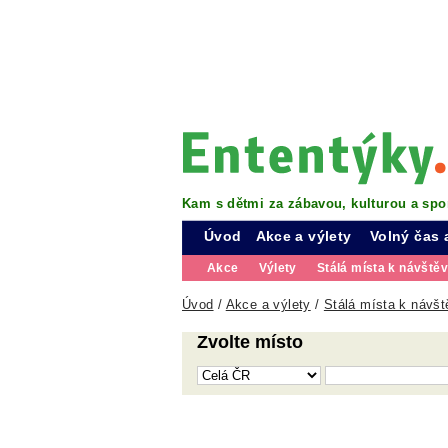
Kam s dětmi za zábavou, kulturou a spo
Úvod
Akce a výlety
Volný čas 
Akce
Výlety
Stálá místa k návště
Úvod
/
Akce a výlety
/
Stálá místa k návšt
Zvolte místo