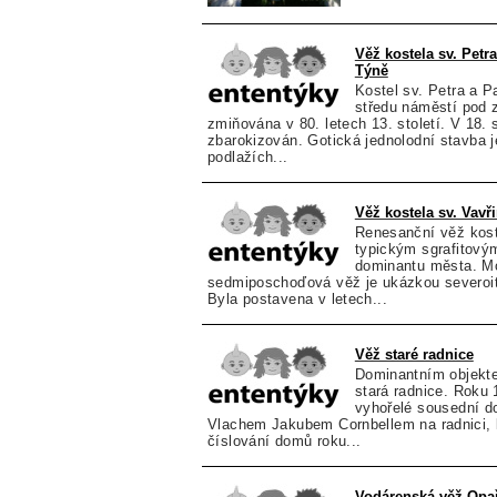
Věž kostela sv. Petr
Týně
Kostel sv. Petra a P
středu náměstí pod 
zmiňována v 80. letech 13. století. V 18. s
zbarokizován. Gotická jednolodní stavba j
podlažích...
Věž kostela sv. Vavř
Renesanční věž kost
typickým sgrafitový
dominantu města. M
sedmiposchoďová věž je ukázkou severoita
Byla postavena v letech...
Věž staré radnice
Dominantním objekt
stará radnice. Roku 
vyhořelé sousední do
Vlachem Jakubem Cornbellem na radnici, 
číslování domů roku...
Vodárenská věž Opa