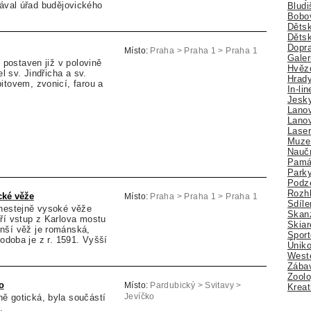
tával úřad budějovického
Bludi
Bobo
Dětsk
Děts
Dopra
Místo:
Praha > Praha 1 > Praha 1
Galer
l postaven již v polovině
Hvězd
el sv. Jindřicha a sv.
Hrady
itovem, zvonicí, farou a
In-li
Jesk
Lano
Lano
Lase
Muze
Nauč
Pamá
Park
Podz
Rozhl
cké věže
Místo:
Praha > Praha 1 > Praha 1
Sdíle
 nestejně vysoké věže
Skan
ří vstup z Karlova mostu
Skiar
nší věž je románská,
Sport
odoba je z r. 1591. Vyšší
Úniko
Weste
Zábav
Zoolo
o
Místo:
Pardubický > Svitavy >
Kreat
ě gotická, byla součástí
Jevíčko
.