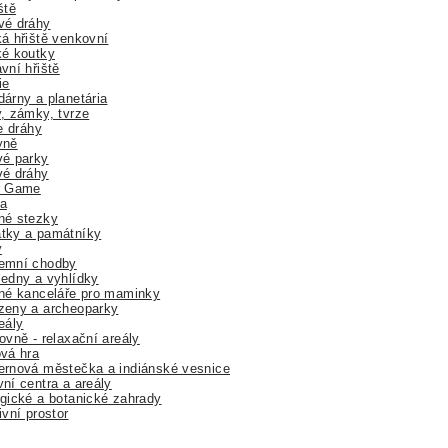
ště
vé dráhy
á hřiště venkovní
ké koutky
vní hřiště
ie
árny a planetária
, zámky, tvrze
ne dráhy
yně
vé parky
vé dráhy
r Game
a
né stezky
tky a památníky
y
emní chodby
edny a vyhlídky
né kanceláře pro maminky
zeny a archeoparky
eály
ovně - relaxační areály
vá hra
rnová městečka a indiánské vesnice
ní centra a areály
gické a botanické zahrady
ivní prostor