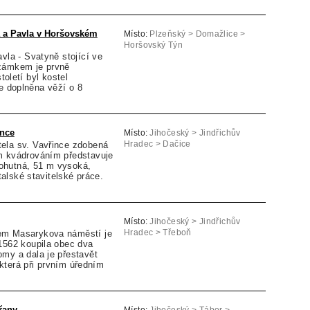
a a Pavla v Horšovském
Místo:
Plzeňský > Domažlice >
Horšovský Týn
avla - Svatyně stojící ve
zámkem je prvně
toletí byl kostel
e doplněna věží o 8
ince
Místo:
Jihočeský > Jindřichův
ela sv. Vavřince zdobená
Hradec > Dačice
m kvádrováním představuje
ohutná, 51 m vysoká,
lské stavitelské práce.
Místo:
Jihočeský > Jindřichův
em Masarykova náměstí je
Hradec > Třeboň
1562 koupila obec dva
my a dala je přestavět
která při prvním úředním
řany