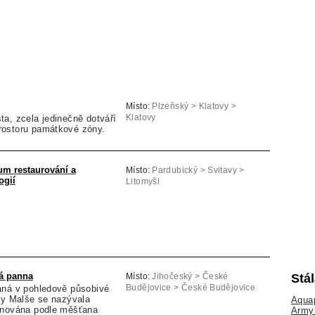
Místo:
Plzeňský > Klatovy >
a, zcela jedinečně dotváří
Klatovy
rostoru památkové zóny.
m restaurování a
Místo:
Pardubický > Svitavy >
ogií
Litomyšl
á panna
Stá
Místo:
Jihočeský > České
aná v pohledově působivé
Budějovice > České Budějovice
ky Malše se nazývala
Aquap
enována podle měšťana
Army 