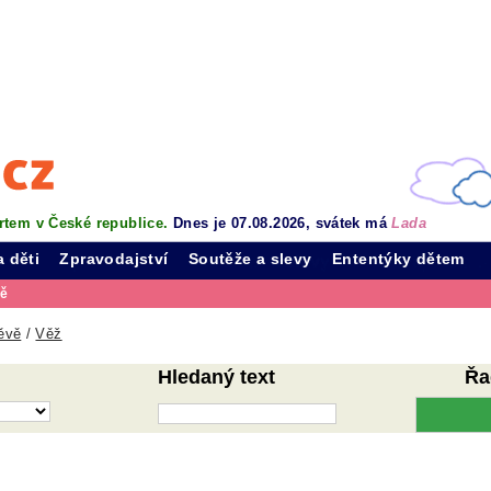
rtem v České republice.
Dnes je 07.08.2026, svátek má
Lada
a děti
Zpravodajství
Soutěže a slevy
Ententýky dětem
vě
ěvě
/
Věž
Hledaný text
Řa