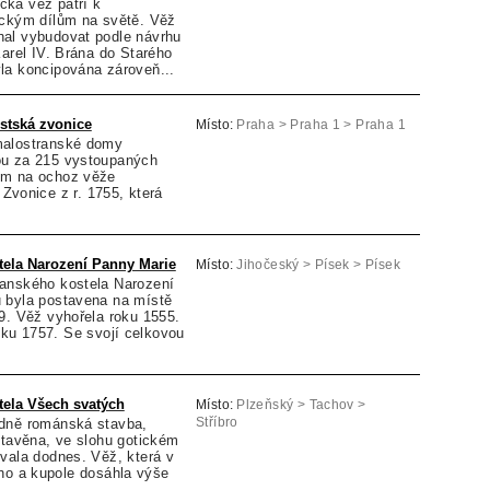
ká věž patří k
ickým dílům na světě. Věž
al vybudovat podle návrhu
Karel IV. Brána do Starého
la koncipována zároveň...
stská zvonice
Místo:
Praha > Praha 1 > Praha 1
malostranské domy
ou za 215 vystoupaných
 m na ochoz věže
 Zvonice z r. 1755, která
ela Narození Panny Marie
Místo:
Jihočeský > Písek > Písek
anského kostela Narození
 byla postavena na místě
9. Věž vyhořela roku 1555.
oku 1757. Se svojí celkovou
ela Všech svatých
Místo:
Plzeňský > Tachov >
dně románská stavba,
Stříbro
stavěna, ve slohu gotickém
vala dodnes. Věž, která v
ho a kupole dosáhla výše