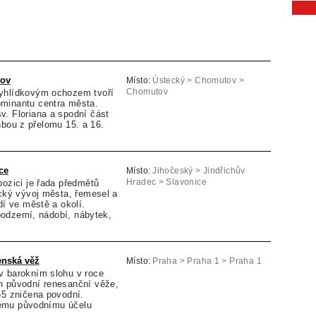
tov
Místo:
Ústecký > Chomutov >
yhlídkovým ochozem tvoří
Chomutov
minantu centra města.
v. Floriana a spodní část
nbou z přelomu 15. a 16.
ce
Místo:
Jihočeský > Jindřichův
pozici je řada předmětů
Hradec > Slavonice
ický vývoj města, řemesel a
dí ve městě a okolí.
odzemí, nádobí, nábytek,
nská věž
Místo:
Praha > Praha 1 > Praha 1
v barokním slohu v roce
h původní renesanční věže,
55 zničena povodní.
ému původnímu účelu