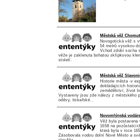
Městská věž Chomu
Novogotická věž s v
54 metrů vysokou do
Vchod zdobí socha s
věže je zaklenuta bohatou sklípkovou kle
století.
Městská věž Slavoni
Historie města -v ex
dokládajících histor
zemědělství, život li
Vystaveny jsou zde nálezy z městského p
oděvy, tiskařské...
Novomlýnská vodáre
Věž byla postavena 
1658 na pozůstatcíc
která byla v roce 16
Zásobovala vodou dolní Nové Město a sv
sloužila...