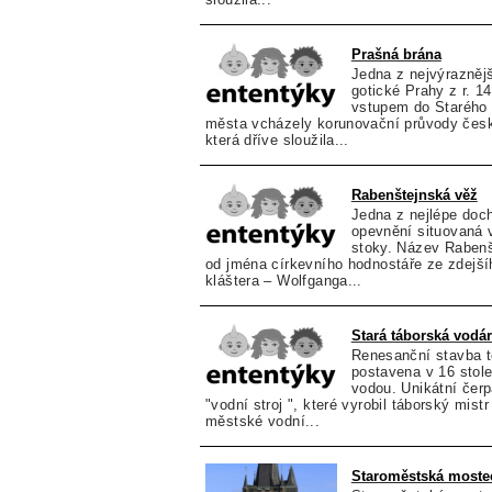
Prašná brána
Jedna z nejvýrazněj
gotické Prahy z r. 
vstupem do Starého
města vcházely korunovační průvody česk
která dříve sloužila...
Rabenštejnská věž
Jedna z nejlépe do
opevnění situovaná 
stoky. Název Rabenš
od jména církevního hodnostáře ze zdejš
kláštera – Wolfganga...
Stará táborská vodá
Renesanční stavba t
postavena v 16 stol
vodou. Unikátní čer
"vodní stroj ", které vyrobil táborský mist
městské vodní...
Staroměstská moste