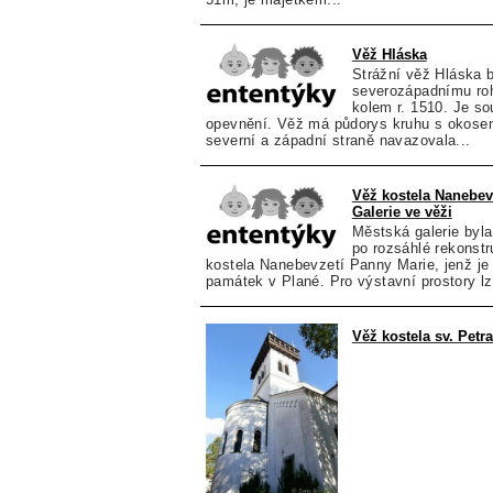
Věž Hláska
Strážní věž Hláska b
severozápadnímu ro
kolem r. 1510. Je s
opevnění. Věž má půdorys kruhu s okosen
severní a západní straně navazovala...
Věž kostela Nanebev
Galerie ve věži
Městská galerie byla
po rozsáhlé rekonstr
kostela Nanebevzetí Panny Marie, jenž je
památek v Plané. Pro výstavní prostory lze
Věž kostela sv. Petra