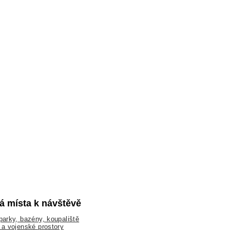
lá místa k návštěvě
arky, bazény, koupaliště
a vojenské prostory