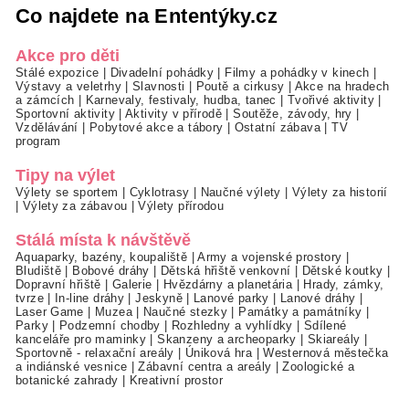
Co najdete na Ententýky.cz
Akce pro děti
Stálé expozice
|
Divadelní pohádky
|
Filmy a pohádky v kinech
|
Výstavy a veletrhy
|
Slavnosti
|
Poutě a cirkusy
|
Akce na hradech
a zámcích
|
Karnevaly, festivaly, hudba, tanec
|
Tvořivé aktivity
|
Sportovní aktivity
|
Aktivity v přírodě
|
Soutěže, závody, hry
|
Vzdělávání
|
Pobytové akce a tábory
|
Ostatní zábava
|
TV
program
Tipy na výlet
Výlety se sportem
|
Cyklotrasy
|
Naučné výlety
|
Výlety za historií
|
Výlety za zábavou
|
Výlety přírodou
Stálá místa k návštěvě
Aquaparky, bazény, koupaliště
|
Army a vojenské prostory
|
Bludiště
|
Bobové dráhy
|
Dětská hřiště venkovní
|
Dětské koutky
|
Dopravní hřiště
|
Galerie
|
Hvězdárny a planetária
|
Hrady, zámky,
tvrze
|
In-line dráhy
|
Jeskyně
|
Lanové parky
|
Lanové dráhy
|
Laser Game
|
Muzea
|
Naučné stezky
|
Památky a památníky
|
Parky
|
Podzemní chodby
|
Rozhledny a vyhlídky
|
Sdílené
kanceláře pro maminky
|
Skanzeny a archeoparky
|
Skiareály
|
Sportovně - relaxační areály
|
Úniková hra
|
Westernová městečka
a indiánské vesnice
|
Zábavní centra a areály
|
Zoologické a
botanické zahrady
|
Kreativní prostor