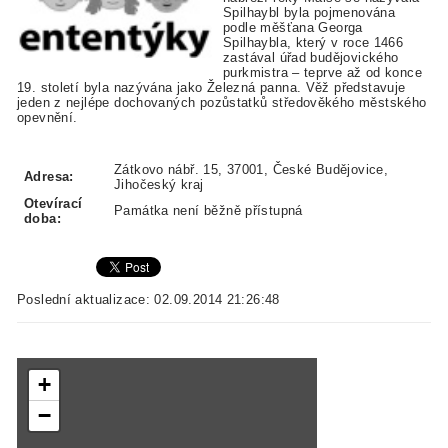
Spilhaybl byla pojmenována
podle měšťana Georga
Spilhaybla, který v roce 1466
zastával úřad budějovického
purkmistra – teprve až od konce
19. století byla nazývána jako Železná panna. Věž představuje
jeden z nejlépe dochovaných pozůstatků středověkého městského
opevnění.
Zátkovo nábř. 15, 37001, České Budějovice,
Adresa:
Jihočeský kraj
Otevírací
Památka není běžně přístupná
doba:
Poslední aktualizace: 02.09.2014 21:26:48
+
−