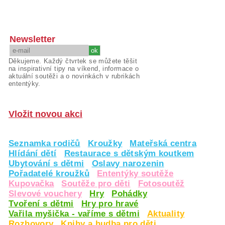
Newsletter
Děkujeme. Každý čtvrtek se můžete těšit
na inspirativní tipy na víkend, informace o
aktuální soutěži a o novinkách v rubrikách
ententýky.
Vložit novou akci
Seznamka rodičů
Kroužky
Mateřská centra
Hlídání dětí
Restaurace s dětským koutkem
Ubytování s dětmi
Oslavy narozenin
Pořadatelé kroužků
Ententýky soutěže
Kupovačka
Soutěže pro děti
Fotosoutěž
Slevové vouchery
Hry
Pohádky
Tvoření s dětmi
Hry pro hravé
Vařila myšička - vaříme s dětmi
Aktuality
Rozhovory
Knihy a hudba pro děti