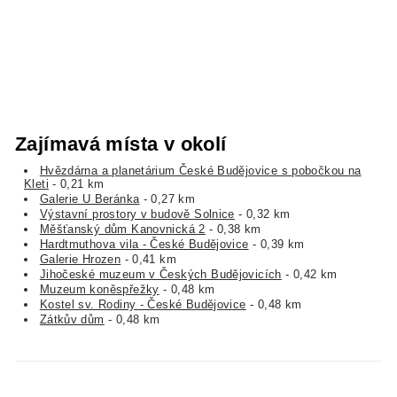
Zajímavá místa v okolí
Hvězdárna a planetárium České Budějovice s pobočkou na
Kleti
- 0,21 km
Galerie U Beránka
- 0,27 km
Výstavní prostory v budově Solnice
- 0,32 km
Měšťanský dům Kanovnická 2
- 0,38 km
Hardtmuthova vila - České Budějovice
- 0,39 km
Galerie Hrozen
- 0,41 km
Jihočeské muzeum v Českých Budějovicích
- 0,42 km
Muzeum koněspřežky
- 0,48 km
Kostel sv. Rodiny - České Budějovice
- 0,48 km
Zátkův dům
- 0,48 km