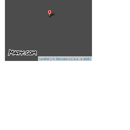
Leaflet
|
© Seznam.cz a.s. a další