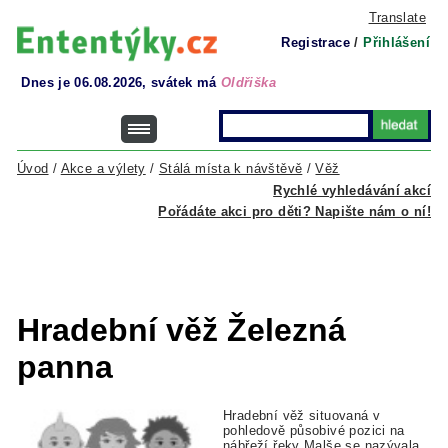
Translate
Registrace
/
Přihlášení
Dnes je 06.08.2026, svátek má
Oldřiška
Úvod
/
Akce a výlety
/
Stálá místa k návštěvě
/
Věž
Rychlé vyhledávání akcí
Pořádáte akci pro děti? Napište nám o ní!
Hradební věž Železná
panna
Hradební věž situovaná v
pohledově působivé pozici na
nábřeží řeky Malše se nazývala