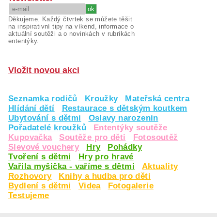
Děkujeme. Každý čtvrtek se můžete těšit
na inspirativní tipy na víkend, informace o
aktuální soutěži a o novinkách v rubrikách
ententýky.
Vložit novou akci
Seznamka rodičů
Kroužky
Mateřská centra
Hlídání dětí
Restaurace s dětským koutkem
Ubytování s dětmi
Oslavy narozenin
Pořadatelé kroužků
Ententýky soutěže
Kupovačka
Soutěže pro děti
Fotosoutěž
Slevové vouchery
Hry
Pohádky
Tvoření s dětmi
Hry pro hravé
Vařila myšička - vaříme s dětmi
Aktuality
Rozhovory
Knihy a hudba pro děti
Bydlení s dětmi
Videa
Fotogalerie
Testujeme