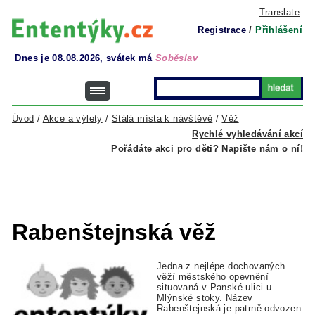
Translate
Registrace
/
Přihlášení
Dnes je 08.08.2026, svátek má
Soběslav
Úvod
/
Akce a výlety
/
Stálá místa k návštěvě
/
Věž
Rychlé vyhledávání akcí
Pořádáte akci pro děti? Napište nám o ní!
Rabenštejnská věž
Jedna z nejlépe dochovaných
věží městského opevnění
situovaná v Panské ulici u
Mlýnské stoky. Název
Rabenštejnská je patrně odvozen