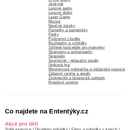
Jeskyně
Lanové parky
Lanové dráhy
Laser Game
Muzea
Naučné stezky
Památky a památníky
Parky
Podzemní chodby
Rozhledny a vyhlídky
Sdílené kanceláře pro maminky
Skanzeny a archeoparky
Skiareály
Sportovně - relaxační areály
Úniková hra
Westernová městečka a indiánské vesnice
Zábavní centra a areály
Zoologické a botanické zahrady
Kreativní prostor
Co najdete na Ententýky.cz
Akce pro děti
Stálé expozice
|
Divadelní pohádky
|
Filmy a pohádky v kinech
|