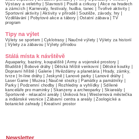
Výstavy a veletrhy
|
Slavnosti
|
Poutě a cirkusy
|
Akce na hradech
a zámcích
|
Karnevaly, festivaly, hudba, tanec
|
Tvořivé aktivity
|
Sportovní aktivity
|
Aktivity v přírodě
|
Soutěže, závody, hry
|
Vzdělávání
|
Pobytové akce a tábory
|
Ostatní zábava
|
TV
program
Tipy na výlet
Výlety se sportem
|
Cyklotrasy
|
Naučné výlety
|
Výlety za historií
|
Výlety za zábavou
|
Výlety přírodou
Stálá místa k návštěvě
Aquaparky, bazény, koupaliště
|
Army a vojenské prostory
|
Bludiště
|
Bobové dráhy
|
Dětská hřiště venkovní
|
Dětské koutky
|
Dopravní hřiště
|
Galerie
|
Hvězdárny a planetária
|
Hrady, zámky,
tvrze
|
In-line dráhy
|
Jeskyně
|
Lanové parky
|
Lanové dráhy
|
Laser Game
|
Muzea
|
Naučné stezky
|
Památky a památníky
|
Parky
|
Podzemní chodby
|
Rozhledny a vyhlídky
|
Sdílené
kanceláře pro maminky
|
Skanzeny a archeoparky
|
Skiareály
|
Sportovně - relaxační areály
|
Úniková hra
|
Westernová městečka
a indiánské vesnice
|
Zábavní centra a areály
|
Zoologické a
botanické zahrady
|
Kreativní prostor
Newsletter