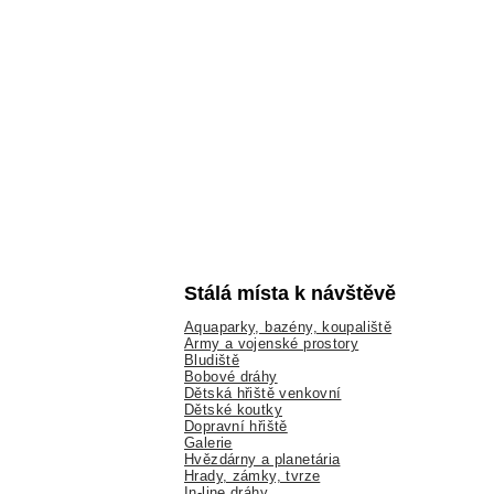
Stálá místa k návštěvě
Aquaparky, bazény, koupaliště
Army a vojenské prostory
Bludiště
Bobové dráhy
Dětská hřiště venkovní
Dětské koutky
Dopravní hřiště
Galerie
Hvězdárny a planetária
Hrady, zámky, tvrze
In-line dráhy