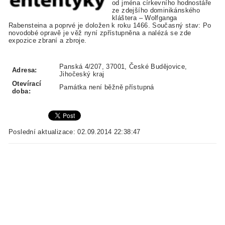
od jména církevního hodnostáře
ze zdejšího dominikánského
kláštera – Wolfganga
Rabensteina a poprvé je doložen k roku 1466. Současný stav: Po
novodobé opravě je věž nyní zpřístupněna a nalézá se zde
expozice zbraní a zbroje.
Panská 4/207, 37001, České Budějovice,
Adresa:
Jihočeský kraj
Otevírací
Památka není běžně přístupná
doba:
Poslední aktualizace: 02.09.2014 22:38:47