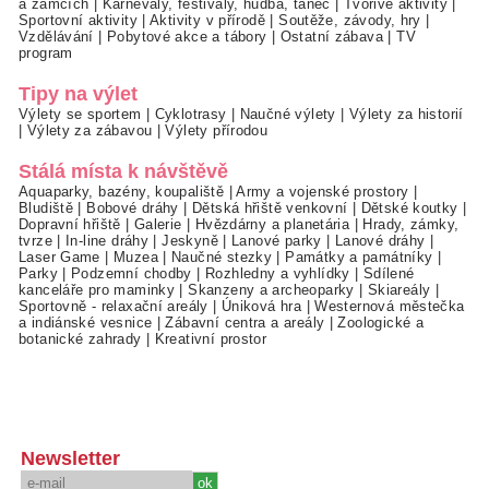
a zámcích
|
Karnevaly, festivaly, hudba, tanec
|
Tvořivé aktivity
|
Sportovní aktivity
|
Aktivity v přírodě
|
Soutěže, závody, hry
|
Vzdělávání
|
Pobytové akce a tábory
|
Ostatní zábava
|
TV
program
Tipy na výlet
Výlety se sportem
|
Cyklotrasy
|
Naučné výlety
|
Výlety za historií
|
Výlety za zábavou
|
Výlety přírodou
Stálá místa k návštěvě
Aquaparky, bazény, koupaliště
|
Army a vojenské prostory
|
Bludiště
|
Bobové dráhy
|
Dětská hřiště venkovní
|
Dětské koutky
|
Dopravní hřiště
|
Galerie
|
Hvězdárny a planetária
|
Hrady, zámky,
tvrze
|
In-line dráhy
|
Jeskyně
|
Lanové parky
|
Lanové dráhy
|
Laser Game
|
Muzea
|
Naučné stezky
|
Památky a památníky
|
Parky
|
Podzemní chodby
|
Rozhledny a vyhlídky
|
Sdílené
kanceláře pro maminky
|
Skanzeny a archeoparky
|
Skiareály
|
Sportovně - relaxační areály
|
Úniková hra
|
Westernová městečka
a indiánské vesnice
|
Zábavní centra a areály
|
Zoologické a
botanické zahrady
|
Kreativní prostor
Newsletter