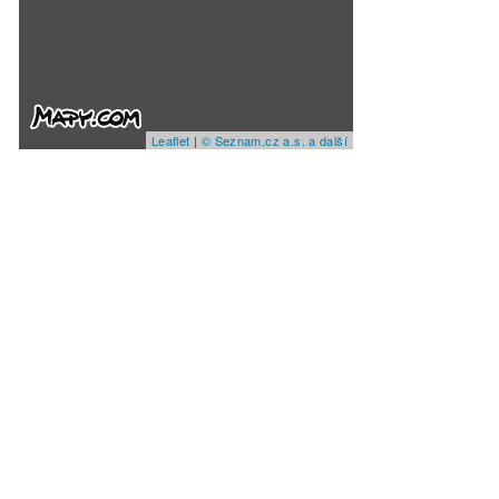
Leaflet
|
© Seznam.cz a.s. a další