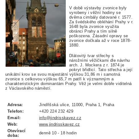
V době výstavby zvonice byly
vyrobeny i věžní hodiny se
dvěma cimbály datované r. 1577.
Za švédského obléhání Prahy v r.
1648 byla zvonice využita
obránci Prahy a tím silně
poškozena. Zásadní opravy se
zvonice dočkala až v roce 1878-
1880.
Dlátovitý tvar střechy s
nárožními věžičkami dle návrhu
arch. J. Mockera z r. 1874 je
pokryt břidlicí. Tato střecha a její
unikátní krov se svou majestátní výškou 31,86 m i samotná
zvonice s celkovou výškou 65,7 m patří k významným a
charakteristickým dominantám Prahy. Věž je velmi dobře viditelná
z Václavského náměstí.
Adresa:
Jindřišská ulice, 11000, Praha 1, Praha
Telefon:
+420 224 232 429
Email:
info@jindrisskavez.cz
Web:
www.jindrisskavez.cz
Otevírací
denně 10 - 18 hodin
doba: