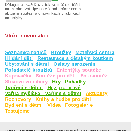
Děkujeme. Každý čtvrtek se můžete těšit
na inspirativní tipy na víkend, informace o
aktuální soutěži a o novinkách v rubrikách
ententýky.
Vložit novou akci
Seznamka rodičů
Kroužky
Mateřská centra
Hlídání dětí
Restaurace s dětským koutkem
Ubytování s dětmi
Oslavy narozenin
Pořadatelé kroužků
Ententýky soutěže
Kupovačka
Soutěže pro děti
Fotosoutěž
Slevové vouchery
Hry
Pohádky
Tvoření s dětmi
Hry pro hravé
Vařila myšička - vaříme s dětmi
Aktuality
Rozhovory
Knihy a hudba pro děti
Bydlení s dětmi
Videa
Fotogalerie
Testujeme