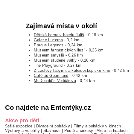
Zajímavá místa v okolí
Dětská herna v hotelu Juliš
- 0,18 km
Galerie Lucerna
- 0,2 km
Prague Legends
- 0,24 km
Muzeum fantastických iluzí
- 0,25 km
Muzeum smyslů
- 0,26 km
Muzeum studené války
- 0,26 km
The Playground
- 0,27 km
Zrcadlový labyrint a kaleidoskopické kino
- 0,42 km
Café au Gourmand
- 0,42 km
McDonald´s Vodičkova
- 0,43 km
Co najdete na Ententýky.cz
Akce pro děti
Stálé expozice
|
Divadelní pohádky
|
Filmy a pohádky v kinech
|
Výstavy a veletrhy
|
Slavnosti
|
Poutě a cirkusy
|
Akce na hradech