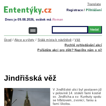
Translate
Registrace
/
Přihlášení
Dnes je 09.08.2026, svátek má
Roman
Úvod
/
Akce a výlety
/
Stálá místa k návštěvě
/
Věž
Rychlé vyhledávání akcí
Pořádáte akci pro děti? Napište nám o ní!
Jindřišská věž
V Jindřišské ulici byl postaven již
v polovině 14. století farní kostel
sv. Jindřicha a sv. Kunhuty spolu
se hřbitovem, zvonicí, farou a
farní školou.