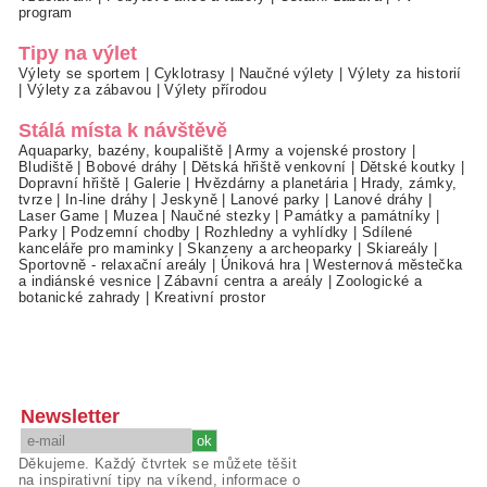
program
Tipy na výlet
Výlety se sportem
|
Cyklotrasy
|
Naučné výlety
|
Výlety za historií
|
Výlety za zábavou
|
Výlety přírodou
Stálá místa k návštěvě
Aquaparky, bazény, koupaliště
|
Army a vojenské prostory
|
Bludiště
|
Bobové dráhy
|
Dětská hřiště venkovní
|
Dětské koutky
|
Dopravní hřiště
|
Galerie
|
Hvězdárny a planetária
|
Hrady, zámky,
tvrze
|
In-line dráhy
|
Jeskyně
|
Lanové parky
|
Lanové dráhy
|
Laser Game
|
Muzea
|
Naučné stezky
|
Památky a památníky
|
Parky
|
Podzemní chodby
|
Rozhledny a vyhlídky
|
Sdílené
kanceláře pro maminky
|
Skanzeny a archeoparky
|
Skiareály
|
Sportovně - relaxační areály
|
Úniková hra
|
Westernová městečka
a indiánské vesnice
|
Zábavní centra a areály
|
Zoologické a
botanické zahrady
|
Kreativní prostor
Newsletter
Děkujeme. Každý čtvrtek se můžete těšit
na inspirativní tipy na víkend, informace o