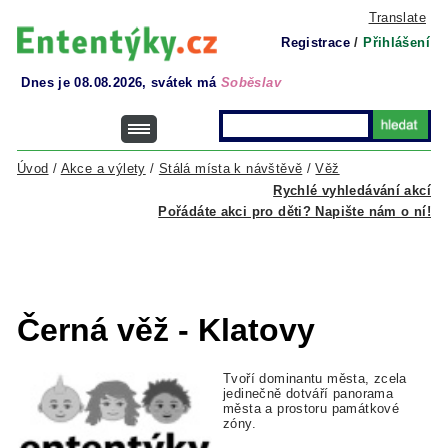
Translate
Registrace
/
Přihlášení
Dnes je 08.08.2026, svátek má
Soběslav
Úvod
/
Akce a výlety
/
Stálá místa k návštěvě
/
Věž
Rychlé vyhledávání akcí
Pořádáte akci pro děti? Napište nám o ní!
Černá věž - Klatovy
Tvoří dominantu města, zcela
jedinečně dotváří panorama
města a prostoru památkové
zóny.