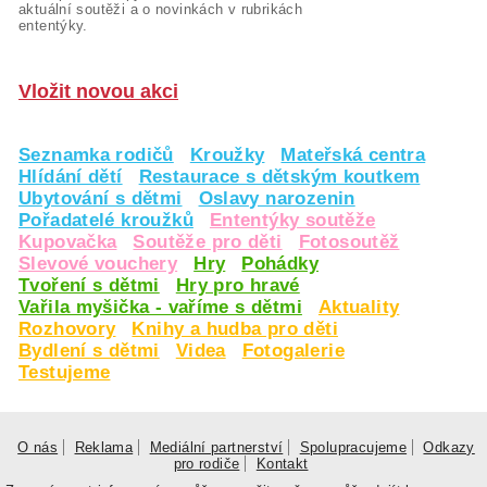
aktuální soutěži a o novinkách v rubrikách
ententýky.
Vložit novou akci
Seznamka rodičů
Kroužky
Mateřská centra
Hlídání dětí
Restaurace s dětským koutkem
Ubytování s dětmi
Oslavy narozenin
Pořadatelé kroužků
Ententýky soutěže
Kupovačka
Soutěže pro děti
Fotosoutěž
Slevové vouchery
Hry
Pohádky
Tvoření s dětmi
Hry pro hravé
Vařila myšička - vaříme s dětmi
Aktuality
Rozhovory
Knihy a hudba pro děti
Bydlení s dětmi
Videa
Fotogalerie
Testujeme
O nás
Reklama
Mediální partnerství
Spolupracujeme
Odkazy
pro rodiče
Kontakt