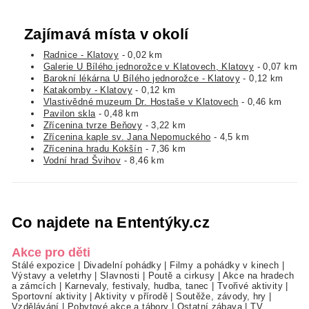
Zajímavá místa v okolí
Radnice - Klatovy
- 0,02 km
Galerie U Bílého jednorožce v Klatovech, Klatovy
- 0,07 km
Barokní lékárna U Bílého jednorožce - Klatovy
- 0,12 km
Katakomby - Klatovy
- 0,12 km
Vlastivědné muzeum Dr. Hostaše v Klatovech
- 0,46 km
Pavilon skla
- 0,48 km
Zřícenina tvrze Beňovy
- 3,22 km
Zřícenina kaple sv. Jana Nepomuckého
- 4,5 km
Zřícenina hradu Kokšín
- 7,36 km
Vodní hrad Švihov
- 8,46 km
Co najdete na Ententýky.cz
Akce pro děti
Stálé expozice
|
Divadelní pohádky
|
Filmy a pohádky v kinech
|
Výstavy a veletrhy
|
Slavnosti
|
Poutě a cirkusy
|
Akce na hradech
a zámcích
|
Karnevaly, festivaly, hudba, tanec
|
Tvořivé aktivity
|
Sportovní aktivity
|
Aktivity v přírodě
|
Soutěže, závody, hry
|
Vzdělávání
|
Pobytové akce a tábory
|
Ostatní zábava
|
TV