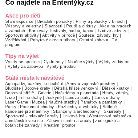
Co najdete na Ententýky.cz
Akce pro děti
Stálé expozice
|
Divadelní pohádky
|
Filmy a pohádky v kinech
|
Výstavy a veletrhy
|
Slavnosti
|
Poutě a cirkusy
|
Akce na hradech
a zámcích
|
Karnevaly, festivaly, hudba, tanec
|
Tvořivé aktivity
|
Sportovní aktivity
|
Aktivity v přírodě
|
Soutěže, závody, hry
|
Vzdělávání
|
Pobytové akce a tábory
|
Ostatní zábava
|
TV
program
Tipy na výlet
Výlety se sportem
|
Cyklotrasy
|
Naučné výlety
|
Výlety za historií
|
Výlety za zábavou
|
Výlety přírodou
Stálá místa k návštěvě
Aquaparky, bazény, koupaliště
|
Army a vojenské prostory
|
Bludiště
|
Bobové dráhy
|
Dětská hřiště venkovní
|
Dětské koutky
|
Dopravní hřiště
|
Galerie
|
Hvězdárny a planetária
|
Hrady, zámky,
tvrze
|
In-line dráhy
|
Jeskyně
|
Lanové parky
|
Lanové dráhy
|
Laser Game
|
Muzea
|
Naučné stezky
|
Památky a památníky
|
Parky
|
Podzemní chodby
|
Rozhledny a vyhlídky
|
Sdílené
kanceláře pro maminky
|
Skanzeny a archeoparky
|
Skiareály
|
Sportovně - relaxační areály
|
Úniková hra
|
Westernová městečka
a indiánské vesnice
|
Zábavní centra a areály
|
Zoologické a
botanické zahrady
|
Kreativní prostor