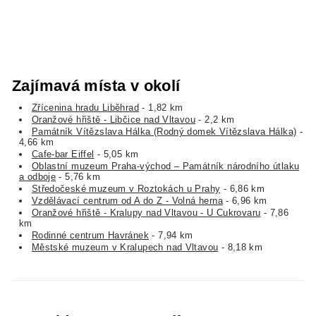
Zajímavá místa v okolí
Zřícenina hradu Liběhrad
- 1,82 km
Oranžové hřiště - Libčice nad Vltavou
- 2,2 km
Památník Vítězslava Hálka (Rodný domek Vítězslava Hálka)
-
4,66 km
Cafe-bar Eiffel
- 5,05 km
Oblastní muzeum Praha-východ – Památník národního útlaku
a odboje
- 5,76 km
Středočeské muzeum v Roztokách u Prahy
- 6,86 km
Vzdělávací centrum od A do Z - Volná herna
- 6,96 km
Oranžové hřiště - Kralupy nad Vltavou - U Cukrovaru
- 7,86
km
Rodinné centrum Havránek
- 7,94 km
Městské muzeum v Kralupech nad Vltavou
- 8,18 km