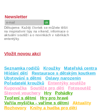
Newsletter
Děkujeme. Každý čtvrtek se můžete těšit
na inspirativní tipy na víkend, informace o
aktuální soutěži a o novinkách v rubrikách
ententýky.
Vložit novou akci
Seznamka rodičů
Kroužky
Mateřská centra
Hlídání dětí
Restaurace s dětským koutkem
Ubytování s dětmi
Oslavy narozenin
Pořadatelé kroužků
Ententýky soutěže
Kupovačka
Soutěže pro děti
Fotosoutěž
Slevové vouchery
Hry
Pohádky
Tvoření s dětmi
Hry pro hravé
Vařila myšička - vaříme s dětmi
Aktuality
Rozhovory
Knihy a hudba pro děti