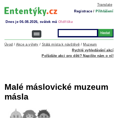
Translate
Registrace
/
Přihlášení
Dnes je 06.08.2026, svátek má
Oldřiška
Úvod
/
Akce a výlety
/
Stálá místa k návštěvě
/
Muzeum
Rychlé vyhledávání akcí
Pořádáte akci pro děti? Napište nám o ní!
Malé máslovické muzeum
másla