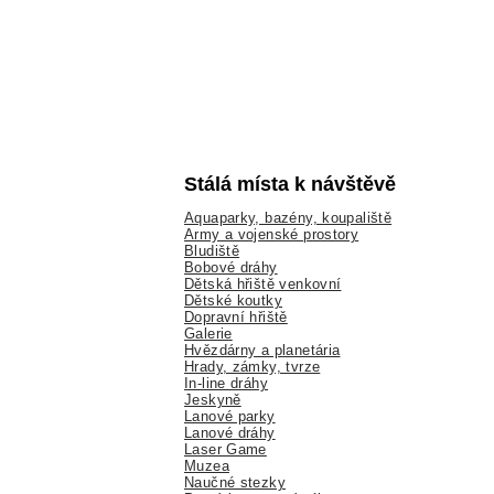
Stálá místa k návštěvě
Aquaparky, bazény, koupaliště
Army a vojenské prostory
Bludiště
Bobové dráhy
Dětská hřiště venkovní
Dětské koutky
Dopravní hřiště
Galerie
Hvězdárny a planetária
Hrady, zámky, tvrze
In-line dráhy
Jeskyně
Lanové parky
Lanové dráhy
Laser Game
Muzea
Naučné stezky