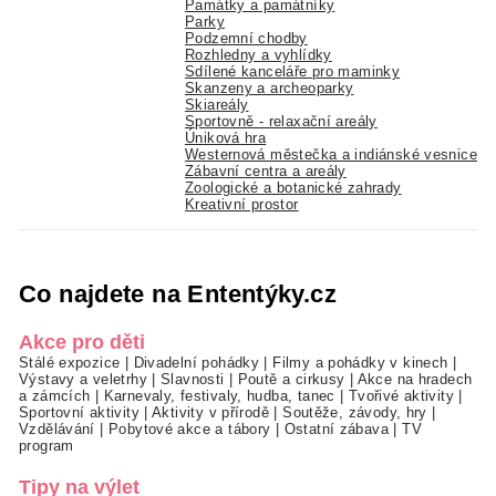
Památky a památníky
Parky
Podzemní chodby
Rozhledny a vyhlídky
Sdílené kanceláře pro maminky
Skanzeny a archeoparky
Skiareály
Sportovně - relaxační areály
Úniková hra
Westernová městečka a indiánské vesnice
Zábavní centra a areály
Zoologické a botanické zahrady
Kreativní prostor
Co najdete na Ententýky.cz
Akce pro děti
Stálé expozice
|
Divadelní pohádky
|
Filmy a pohádky v kinech
|
Výstavy a veletrhy
|
Slavnosti
|
Poutě a cirkusy
|
Akce na hradech
a zámcích
|
Karnevaly, festivaly, hudba, tanec
|
Tvořivé aktivity
|
Sportovní aktivity
|
Aktivity v přírodě
|
Soutěže, závody, hry
|
Vzdělávání
|
Pobytové akce a tábory
|
Ostatní zábava
|
TV
program
Tipy na výlet