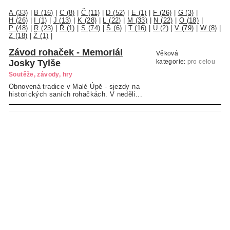
A (33)
|
B (16)
|
C (8)
|
Č (11)
|
D (52)
|
E (1)
|
F (26)
|
G (3)
|
H (26)
|
I (1)
|
J (13)
|
K (28)
|
L (22)
|
M (33)
|
N (22)
|
O (18)
|
P (48)
|
R (23)
|
Ř (1)
|
S (74)
|
Š (6)
|
T (16)
|
U (2)
|
V (79)
|
W (8)
|
Z (18)
|
Ž (1)
|
Závod rohaček - Memoriál
Věková
Josky Tylše
kategorie:
pro celou
rodinu
Soutěže, závody, hry
Obnovená tradice v Malé Úpě - sjezdy na
historických saních rohačkách. V neděli...