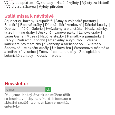
Výlety se sportem
|
Cyklotrasy
|
Naučné výlety
|
Výlety za historií
|
Výlety za zábavou
|
Výlety přírodou
Stálá místa k návštěvě
Aquaparky, bazény, koupaliště
|
Army a vojenské prostory
|
Bludiště
|
Bobové dráhy
|
Dětská hřiště venkovní
|
Dětské koutky
|
Dopravní hřiště
|
Galerie
|
Hvězdárny a planetária
|
Hrady, zámky,
tvrze
|
In-line dráhy
|
Jeskyně
|
Lanové parky
|
Lanové dráhy
|
Laser Game
|
Muzea
|
Naučné stezky
|
Památky a památníky
|
Parky
|
Podzemní chodby
|
Rozhledny a vyhlídky
|
Sdílené
kanceláře pro maminky
|
Skanzeny a archeoparky
|
Skiareály
|
Sportovně - relaxační areály
|
Úniková hra
|
Westernová městečka
a indiánské vesnice
|
Zábavní centra a areály
|
Zoologické a
botanické zahrady
|
Kreativní prostor
Newsletter
Děkujeme. Každý čtvrtek se můžete těšit
na inspirativní tipy na víkend, informace o
aktuální soutěži a o novinkách v rubrikách
ententýky.