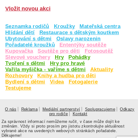
Vložit novou akci
Seznamka rodičů
Kroužky
Mateřská centra
Hlídání dětí
Restaurace s dětským koutkem
Ubytování s dětmi
Oslavy narozenin
Pořadatelé kroužků
Ententýky soutěže
Kupovačka
Soutěže pro děti
Fotosoutěž
Slevové vouchery
Hry
Pohádky
Tvoření s dětmi
Hry pro hravé
Vařila myšička - vaříme s dětmi
Aktuality
Rozhovory
Knihy a hudba pro děti
Bydlení s dětmi
Videa
Fotogalerie
Testujeme
O nás
Reklama
Mediální partnerství
Spolupracujeme
Odkazy
pro rodiče
Kontakt
Za správnost informací nemůžeme ručit, v čase může dojít ke
změnám. Vždy si proto prosím pro jistotu zkontrolujte aktuálnost
vybrané akce na uvedených webových stránkách pořadatele.
Děkujeme!