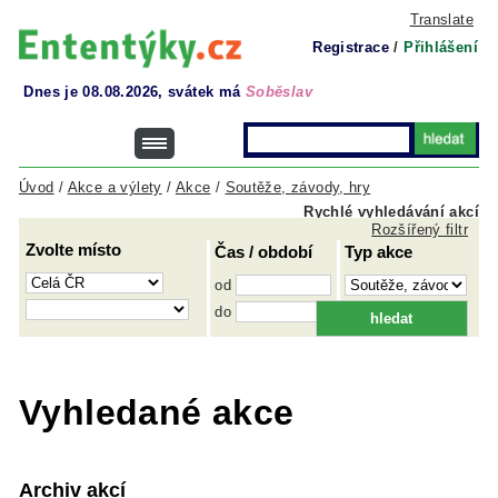
Translate
Registrace
/
Přihlášení
Dnes je 08.08.2026, svátek má
Soběslav
Úvod
/
Akce a výlety
/
Akce
/
Soutěže, závody, hry
Rychlé vyhledávání akcí
Rozšířený filtr
Zvolte místo
Čas / období
Typ akce
od
do
Vyhledané akce
Archiv akcí