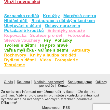
Vložit novou akci
Seznamka rodičů
Kroužky
Mateřská centra
Hlídání dětí
Restaurace s dětským koutkem
Ubytování s dětmi
Oslavy narozenin
Pořadatelé kroužků
Ententýky soutěže
Kupovačka
Soutěže pro děti
Fotosoutěž
Slevové vouchery
Hry
Pohádky
Tvoření s dětmi
Hry pro hravé
Vařila myšička - vaříme s dětmi
Aktuality
Rozhovory
Knihy a hudba pro děti
Bydlení s dětmi
Videa
Fotogalerie
Testujeme
O nás
Reklama
Mediální partnerství
Spolupracujeme
Odkazy
pro rodiče
Kontakt
Za správnost informací nemůžeme ručit, v čase může dojít ke
změnám. Vždy si proto prosím pro jistotu zkontrolujte aktuálnost
vybrané akce na uvedených webových stránkách pořadatele.
Děkujeme!
Mapa webu
RSS