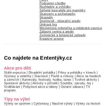
Podzemní chodby
Rozhledny a vyhlídky
Sdílené kanceláře pro maminky
Skanzeny a archeoparky
Skiareály
Sportovně - relaxační areály
Úniková hra
Westernová městečka a indiánské vesnice
Zábavní centra a areály
Zoologické a botanické zahrady
Kreativní prostor
Co najdete na Ententýky.cz
Akce pro děti
Stálé expozice
|
Divadelní pohádky
|
Filmy a pohádky v kinech
|
Výstavy a veletrhy
|
Slavnosti
|
Poutě a cirkusy
|
Akce na hradech
a zámcích
|
Karnevaly, festivaly, hudba, tanec
|
Tvořivé aktivity
|
Sportovní aktivity
|
Aktivity v přírodě
|
Soutěže, závody, hry
|
Vzdělávání
|
Pobytové akce a tábory
|
Ostatní zábava
|
TV
program
Tipy na výlet
Výlety se sportem
|
Cyklotrasy
|
Naučné výlety
|
Výlety za historií