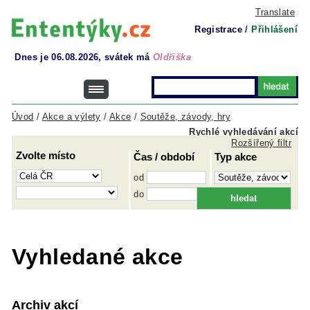
Translate
Registrace
/
Přihlášení
Dnes je 06.08.2026, svátek má
Oldřiška
Úvod
/
Akce a výlety
/
Akce
/
Soutěže, závody, hry
Rychlé vyhledávání akcí
Rozšířený filtr
Zvolte místo
Čas / období
Typ akce
od
do
Vyhledané akce
Archiv akcí