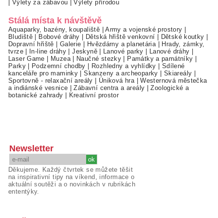
|
Výlety za zábavou
|
Výlety přírodou
Stálá místa k návštěvě
Aquaparky, bazény, koupaliště
|
Army a vojenské prostory
|
Bludiště
|
Bobové dráhy
|
Dětská hřiště venkovní
|
Dětské koutky
|
Dopravní hřiště
|
Galerie
|
Hvězdárny a planetária
|
Hrady, zámky,
tvrze
|
In-line dráhy
|
Jeskyně
|
Lanové parky
|
Lanové dráhy
|
Laser Game
|
Muzea
|
Naučné stezky
|
Památky a památníky
|
Parky
|
Podzemní chodby
|
Rozhledny a vyhlídky
|
Sdílené
kanceláře pro maminky
|
Skanzeny a archeoparky
|
Skiareály
|
Sportovně - relaxační areály
|
Úniková hra
|
Westernová městečka
a indiánské vesnice
|
Zábavní centra a areály
|
Zoologické a
botanické zahrady
|
Kreativní prostor
Newsletter
Děkujeme. Každý čtvrtek se můžete těšit
na inspirativní tipy na víkend, informace o
aktuální soutěži a o novinkách v rubrikách
ententýky.