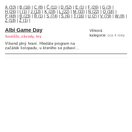
A (33)
|
B (16)
|
C (8)
|
Č (11)
|
D (52)
|
E (1)
|
F (26)
|
G (3)
|
H (26)
|
I (1)
|
J (13)
|
K (28)
|
L (22)
|
M (33)
|
N (22)
|
O (18)
|
P (48)
|
R (23)
|
Ř (1)
|
S (74)
|
Š (6)
|
T (16)
|
U (2)
|
V (79)
|
W (8)
|
Z (18)
|
Ž (1)
|
Albi Game Day
Věková
kategorie:
cca 4 roky
Soutěže, závody, hry
a více
Víkend plný hraní. Hledáte program na
začátek listopadu, u kterého se pobaví...