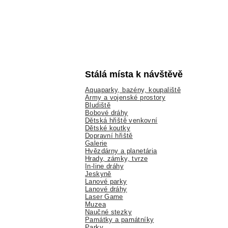
Stálá místa k návštěvě
Aquaparky, bazény, koupaliště
Army a vojenské prostory
Bludiště
Bobové dráhy
Dětská hřiště venkovní
Dětské koutky
Dopravní hřiště
Galerie
Hvězdárny a planetária
Hrady, zámky, tvrze
In-line dráhy
Jeskyně
Lanové parky
Lanové dráhy
Laser Game
Muzea
Naučné stezky
Památky a památníky
Parky