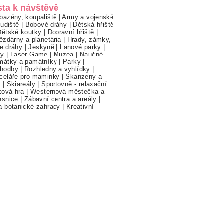
sta k návštěvě
bazény, koupaliště
|
Army a vojenské
ludiště
|
Bobové dráhy
|
Dětská hřiště
Dětské koutky
|
Dopravní hřiště
|
ězdárny a planetária
|
Hrady, zámky,
ne dráhy
|
Jeskyně
|
Lanové parky
|
hy
|
Laser Game
|
Muzea
|
Naučné
mátky a památníky
|
Parky
|
hodby
|
Rozhledny a vyhlídky
|
celáře pro maminky
|
Skanzeny a
y
|
Skiareály
|
Sportovně - relaxační
ková hra
|
Westernová městečka a
esnice
|
Zábavní centra a areály
|
a botanické zahrady
|
Kreativní