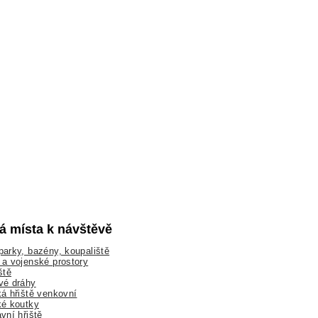
lá místa k návštěvě
arky, bazény, koupaliště
a vojenské prostory
ště
vé dráhy
á hřiště venkovní
ké koutky
vní hřiště