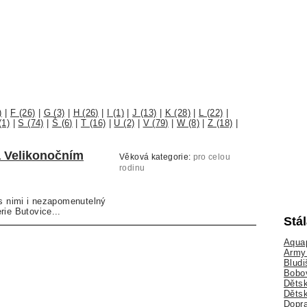
)
|
F (26)
|
G (3)
|
H (26)
|
I (1)
|
J (13)
|
K (28)
|
L (22)
|
(1)
|
S (74)
|
Š (6)
|
T (16)
|
U (2)
|
V (79)
|
W (8)
|
Z (18)
|
 Velikonočním
Věková kategorie:
pro celou
rodinu
 s nimi i nezapomenutelný
rie Butovice...
Stá
Aquap
Army 
Bludi
Bobo
Dětsk
Děts
Dopra