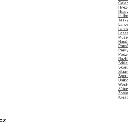
Galer
Hvězd
Hrady
In-li
Jesk
Lano
Lano
Lase
Muze
Nauč
Pamá
Park
Podz
Rozhl
Sdíle
Skan
Skiar
Sport
Úniko
Weste
Zábav
Zoolo
Kreat
cz