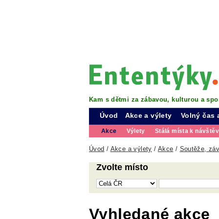
Kam s dětmi za zábavou, kulturou a spo
Úvod
Akce a výlety
Volný čas 
Akce
Výlety
Stálá místa k návště
Úvod
/
Akce a výlety
/
Akce
/
Soutěže, záv
Zvolte místo
Vyhledané akce