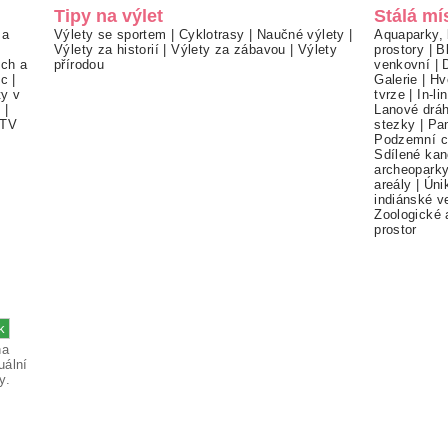
Tipy na výlet
Stálá mí
 a
Výlety se sportem
|
Cyklotrasy
|
Naučné výlety
|
Aquaparky, 
Výlety za historií
|
Výlety za zábavou
|
Výlety
prostory
|
B
ch a
přírodou
venkovní
|
ec
|
Galerie
|
Hv
ty v
tvrze
|
In-li
í
|
Lanové drá
TV
stezky
|
Pa
Podzemní c
Sdílené kan
archeopark
areály
|
Úni
indiánské v
Zoologické 
prostor
na
uální
y.