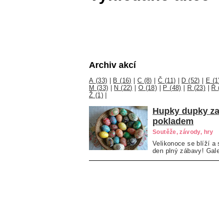
Archiv akcí
A (33)
|
B (16)
|
C (8)
|
Č (11)
|
D (52)
|
E (1
M (33)
|
N (22)
|
O (18)
|
P (48)
|
R (23)
|
Ř 
Ž (1)
|
Hupky dupky za
pokladem
Soutěže, závody, hry
Velikonoce se blíží a
den plný zábavy! Gale