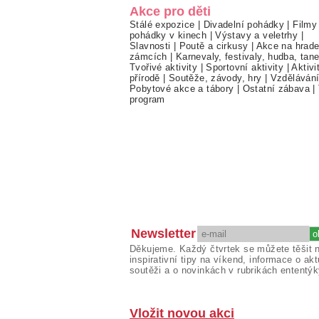
Akce pro děti
Stálé expozice
|
Divadelní pohádky
|
Filmy
pohádky v kinech
|
Výstavy a veletrhy
|
Slavnosti
|
Poutě a cirkusy
|
Akce na hrade
zámcích
|
Karnevaly, festivaly, hudba, tan
Tvořivé aktivity
|
Sportovní aktivity
|
Aktivi
přírodě
|
Soutěže, závody, hry
|
Vzděláván
Pobytové akce a tábory
|
Ostatní zábava
|
program
Newsletter
Děkujeme. Každý čtvrtek se můžete těšit 
inspirativní tipy na víkend, informace o akt
soutěži a o novinkách v rubrikách ententýk
Vložit novou akci