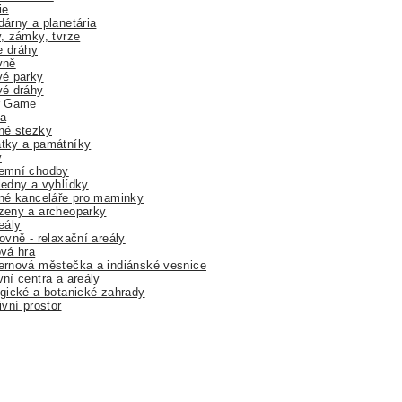
ie
árny a planetária
, zámky, tvrze
ne dráhy
yně
vé parky
vé dráhy
r Game
a
né stezky
tky a památníky
y
emní chodby
edny a vyhlídky
né kanceláře pro maminky
zeny a archeoparky
eály
ovně - relaxační areály
vá hra
rnová městečka a indiánské vesnice
ní centra a areály
gické a botanické zahrady
ivní prostor