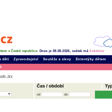
rtem v České republice.
Dnes je 08.08.2026, svátek má
Soběslav
a děti
Zpravodajství
Soutěže a slevy
Ententýky dětem
vě
ody, hry
Čas / období
Ty
od
do