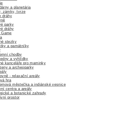
ie
árny a planetária
, zámky, tvrze
ne dráhy
yně
vé parky
vé dráhy
r Game
a
né stezky
tky a památníky
y
emní chodby
edny a vyhlídky
né kanceláře pro maminky
zeny a archeoparky
eály
ovně - relaxační areály
vá hra
rnová městečka a indiánské vesnice
ní centra a areály
gické a botanické zahrady
ivní prostor