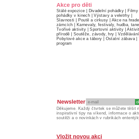
Akce pro děti
Stálé expozice
|
Divadelní pohádky
|
Filmy
pohádky v kinech
|
Výstavy a veletrhy
|
Slavnosti
|
Poutě a cirkusy
|
Akce na hrade
zámcích
|
Karnevaly, festivaly, hudba, tan
Tvořivé aktivity
|
Sportovní aktivity
|
Aktivi
přírodě
|
Soutěže, závody, hry
|
Vzděláván
Pobytové akce a tábory
|
Ostatní zábava
|
program
Newsletter
Děkujeme. Každý čtvrtek se můžete těšit 
inspirativní tipy na víkend, informace o akt
soutěži a o novinkách v rubrikách ententýk
Vložit novou akci