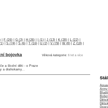
)
|
F (26)
|
G (3)
|
H (26)
|
I (1)
|
J (13)
|
K (28)
|
L (22)
|
(1)
|
S (74)
|
Š (6)
|
T (16)
|
U (2)
|
V (79)
|
W (8)
|
Z (18)
|
ní bojovka
Věková kategorie:
6 let a více
če a školní děti - o Praze
y a drahokamy...
Stá
Aquap
Army 
Bludi
Bobo
Dětsk
Děts
Dopra