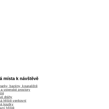
lá místa k návštěvě
arky, bazény, koupaliště
a vojenské prostory
ště
vé dráhy
á hřiště venkovní
ké koutky
vní hřiště