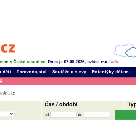
rtem v České republice.
Dnes je 07.08.2026, svátek má
Lada
a děti
Zpravodajství
Soutěže a slevy
Ententýky dětem
vě
ody, hry
Čas / období
Ty
od
do