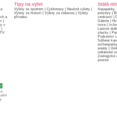
Tipy na výlet
Stálá mí
 a
Výlety se sportem
|
Cyklotrasy
|
Naučné výlety
|
Aquaparky, 
Výlety za historií
|
Výlety za zábavou
|
Výlety
prostory
|
B
ch a
přírodou
venkovní
|
ec
|
Galerie
|
Hv
ty v
tvrze
|
In-li
í
|
Lanové drá
TV
stezky
|
Pa
Podzemní c
Sdílené kan
archeopark
areály
|
Úni
indiánské v
Zoologické 
prostor
na
uální
y.