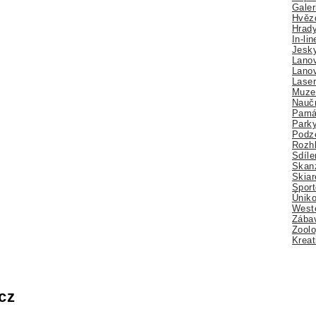
Galer
Hvězd
Hrady
In-li
Jesk
Lano
Lano
Lase
Muze
Nauč
Pamá
Park
Podz
Rozhl
Sdíle
Skan
Skiar
Sport
Úniko
Weste
Zábav
Zoolo
Kreat
cz