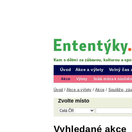
Kam s dětmi za zábavou, kulturou a spo
Úvod
Akce a výlety
Volný čas 
Akce
Výlety
Stálá místa k návště
Úvod
/
Akce a výlety
/
Akce
/
Soutěže, záv
Zvolte místo
Vyhledané akce