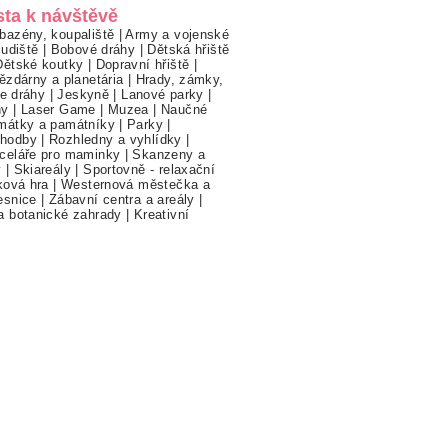
sta k návštěvě
bazény, koupaliště
|
Army a vojenské
ludiště
|
Bobové dráhy
|
Dětská hřiště
Dětské koutky
|
Dopravní hřiště
|
ězdárny a planetária
|
Hrady, zámky,
ne dráhy
|
Jeskyně
|
Lanové parky
|
hy
|
Laser Game
|
Muzea
|
Naučné
mátky a památníky
|
Parky
|
hodby
|
Rozhledny a vyhlídky
|
celáře pro maminky
|
Skanzeny a
y
|
Skiareály
|
Sportovně - relaxační
ková hra
|
Westernová městečka a
esnice
|
Zábavní centra a areály
|
a botanické zahrady
|
Kreativní