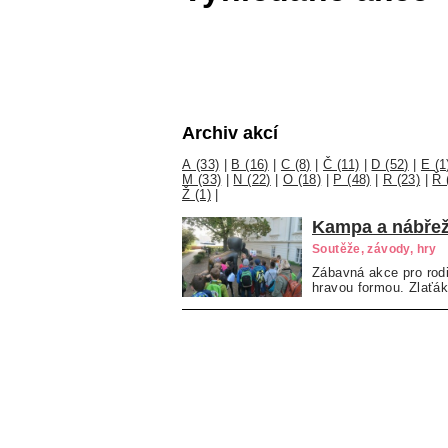
Archiv akcí
A (33)
|
B (16)
|
C (8)
|
Č (11)
|
D (52)
|
E (1
M (33)
|
N (22)
|
O (18)
|
P (48)
|
R (23)
|
Ř 
Ž (1)
|
Kampa a nábřež
Soutěže, závody, hry
Zábavná akce pro rodi
hravou formou. Zlaťák