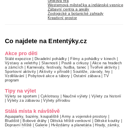
Úniková hra
Westernová městečka a indiánské vesnice
Zábavní centra a areály
Zoologické a botanické zahrady
Kreativní prostor
Co najdete na Ententýky.cz
Akce pro děti
Stálé expozice
|
Divadelní pohádky
|
Filmy a pohádky v kinech
|
Výstavy a veletrhy
|
Slavnosti
|
Poutě a cirkusy
|
Akce na hradech
a zámcích
|
Karnevaly, festivaly, hudba, tanec
|
Tvořivé aktivity
|
Sportovní aktivity
|
Aktivity v přírodě
|
Soutěže, závody, hry
|
Vzdělávání
|
Pobytové akce a tábory
|
Ostatní zábava
|
TV
program
Tipy na výlet
Výlety se sportem
|
Cyklotrasy
|
Naučné výlety
|
Výlety za historií
|
Výlety za zábavou
|
Výlety přírodou
Stálá místa k návštěvě
Aquaparky, bazény, koupaliště
|
Army a vojenské prostory
|
Bludiště
|
Bobové dráhy
|
Dětská hřiště venkovní
|
Dětské koutky
|
Dopravní hřiště
|
Galerie
|
Hvězdárny a planetária
|
Hrady, zámky,