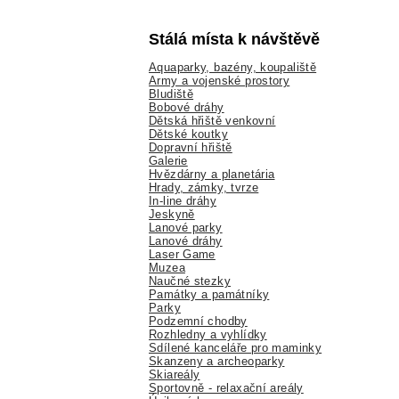
Stálá místa k návštěvě
Aquaparky, bazény, koupaliště
Army a vojenské prostory
Bludiště
Bobové dráhy
Dětská hřiště venkovní
Dětské koutky
Dopravní hřiště
Galerie
Hvězdárny a planetária
Hrady, zámky, tvrze
In-line dráhy
Jeskyně
Lanové parky
Lanové dráhy
Laser Game
Muzea
Naučné stezky
Památky a památníky
Parky
Podzemní chodby
Rozhledny a vyhlídky
Sdílené kanceláře pro maminky
Skanzeny a archeoparky
Skiareály
Sportovně - relaxační areály