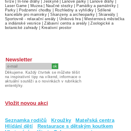
tvrze
|
In-line dráhy
|
Jeskyně
|
Lanové parky
|
Lanové dráhy
|
Laser Game
|
Muzea
|
Naučné stezky
|
Památky a památníky
|
Parky
|
Podzemní chodby
|
Rozhledny a vyhlídky
|
Sdílené
kanceláře pro maminky
|
Skanzeny a archeoparky
|
Skiareály
|
Sportovně - relaxační areály
|
Úniková hra
|
Westernová městečka
a indiánské vesnice
|
Zábavní centra a areály
|
Zoologické a
botanické zahrady
|
Kreativní prostor
Newsletter
Děkujeme. Každý čtvrtek se můžete těšit
na inspirativní tipy na víkend, informace o
aktuální soutěži a o novinkách v rubrikách
ententýky.
Vložit novou akci
Seznamka rodičů
Kroužky
Mateřská centra
Hlídání dětí
Restaurace s dětským koutkem