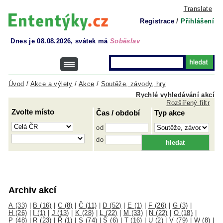
Translate
Registrace
/
Přihlášení
Dnes je 08.08.2026, svátek má
Soběslav
Úvod
/
Akce a výlety
/
Akce
/
Soutěže, závody, hry
Rychlé vyhledávání akcí
Rozšířený filtr
Zvolte místo
Čas / období
Typ akce
od
do
Archiv akcí
A (33)
|
B (16)
|
C (8)
|
Č (11)
|
D (52)
|
E (1)
|
F (26)
|
G (3)
|
H (26)
|
I (1)
|
J (13)
|
K (28)
|
L (22)
|
M (33)
|
N (22)
|
O (18)
|
P (48)
|
R (23)
|
Ř (1)
|
S (74)
|
Š (6)
|
T (16)
|
U (2)
|
V (79)
|
W (8)
|