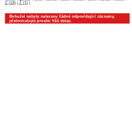
Z (18)
|
Ž (1)
|
Bohužel nebyly nalezeny žádné odpovídající záznamy,
přeformulujte prosím Váš dotaz.