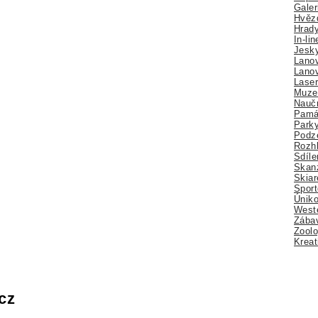
Galer
Hvězd
Hrady
In-li
Jesk
Lano
Lano
Lase
Muze
Nauč
Pamá
Park
Podz
Rozhl
Sdíle
Skan
Skiar
Sport
Úniko
Weste
Zábav
Zoolo
Kreat
cz