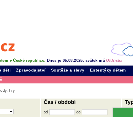
rtem v České republice.
Dnes je 06.08.2026, svátek má
Oldřiška
a děti
Zpravodajství
Soutěže a slevy
Ententýky dětem
vě
ody, hry
Čas / období
Ty
od
do