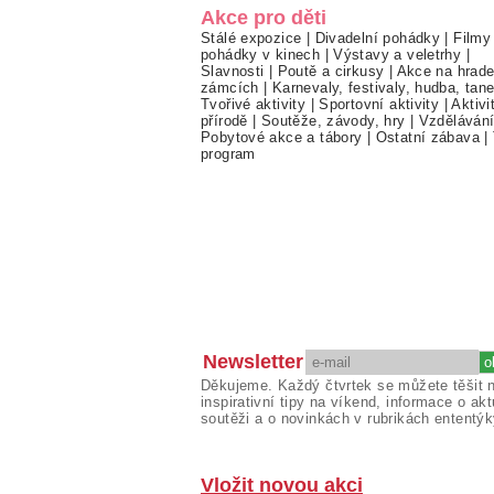
Akce pro děti
Stálé expozice
|
Divadelní pohádky
|
Filmy
pohádky v kinech
|
Výstavy a veletrhy
|
Slavnosti
|
Poutě a cirkusy
|
Akce na hrade
zámcích
|
Karnevaly, festivaly, hudba, tan
Tvořivé aktivity
|
Sportovní aktivity
|
Aktivi
přírodě
|
Soutěže, závody, hry
|
Vzděláván
Pobytové akce a tábory
|
Ostatní zábava
|
program
Newsletter
Děkujeme. Každý čtvrtek se můžete těšit 
inspirativní tipy na víkend, informace o akt
soutěži a o novinkách v rubrikách ententýk
Vložit novou akci