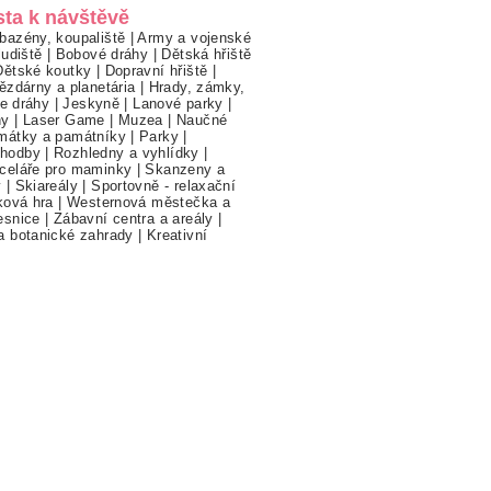
sta k návštěvě
bazény, koupaliště
|
Army a vojenské
ludiště
|
Bobové dráhy
|
Dětská hřiště
Dětské koutky
|
Dopravní hřiště
|
ězdárny a planetária
|
Hrady, zámky,
ne dráhy
|
Jeskyně
|
Lanové parky
|
hy
|
Laser Game
|
Muzea
|
Naučné
mátky a památníky
|
Parky
|
hodby
|
Rozhledny a vyhlídky
|
celáře pro maminky
|
Skanzeny a
y
|
Skiareály
|
Sportovně - relaxační
ková hra
|
Westernová městečka a
esnice
|
Zábavní centra a areály
|
a botanické zahrady
|
Kreativní