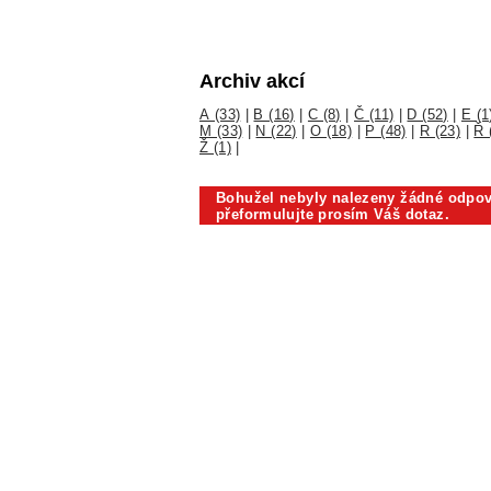
Archiv akcí
A (33)
|
B (16)
|
C (8)
|
Č (11)
|
D (52)
|
E (1
M (33)
|
N (22)
|
O (18)
|
P (48)
|
R (23)
|
Ř 
Ž (1)
|
Bohužel nebyly nalezeny žádné odpov
přeformulujte prosím Váš dotaz.