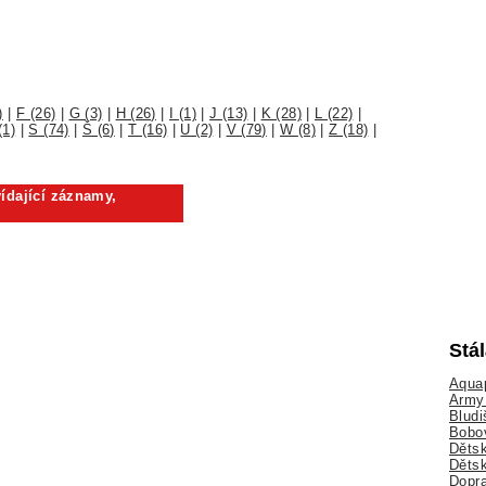
)
|
F (26)
|
G (3)
|
H (26)
|
I (1)
|
J (13)
|
K (28)
|
L (22)
|
(1)
|
S (74)
|
Š (6)
|
T (16)
|
U (2)
|
V (79)
|
W (8)
|
Z (18)
|
ídající záznamy,
Stá
Aquap
Army 
Bludi
Bobo
Dětsk
Děts
Dopra