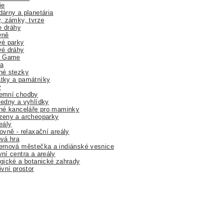
ie
árny a planetária
, zámky, tvrze
ne dráhy
yně
vé parky
vé dráhy
r Game
a
né stezky
tky a památníky
y
emní chodby
edny a vyhlídky
né kanceláře pro maminky
zeny a archeoparky
eály
ovně - relaxační areály
vá hra
rnová městečka a indiánské vesnice
ní centra a areály
gické a botanické zahrady
ivní prostor