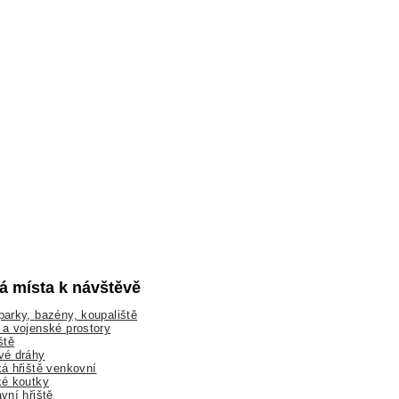
lá místa k návštěvě
arky, bazény, koupaliště
a vojenské prostory
ště
vé dráhy
á hřiště venkovní
ké koutky
vní hřiště