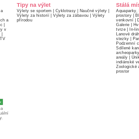
Tipy na výlet
Stálá mí
 a
Výlety se sportem
|
Cyklotrasy
|
Naučné výlety
|
Aquaparky, 
Výlety za historií
|
Výlety za zábavou
|
Výlety
prostory
|
B
ch a
přírodou
venkovní
|
ec
|
Galerie
|
Hv
ty v
tvrze
|
In-li
í
|
Lanové drá
TV
stezky
|
Pa
Podzemní c
Sdílené kan
archeopark
areály
|
Úni
indiánské v
Zoologické 
prostor
na
uální
y.