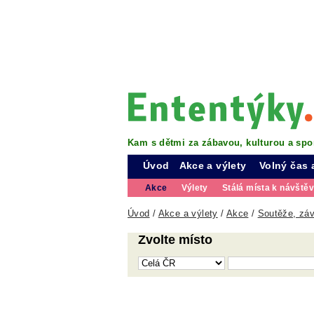
Kam s dětmi za zábavou, kulturou a spo
Úvod
Akce a výlety
Volný čas 
Akce
Výlety
Stálá místa k návště
Úvod
/
Akce a výlety
/
Akce
/
Soutěže, záv
Zvolte místo