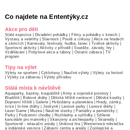
Co najdete na Ententýky.cz
Akce pro děti
Stálé expozice
|
Divadelní pohádky
|
Filmy a pohádky v kinech
|
Výstavy a veletrhy
|
Slavnosti
|
Poutě a cirkusy
|
Akce na hradech
a zámcích
|
Karnevaly, festivaly, hudba, tanec
|
Tvořivé aktivity
|
Sportovní aktivity
|
Aktivity v přírodě
|
Soutěže, závody, hry
|
Vzdělávání
|
Pobytové akce a tábory
|
Ostatní zábava
|
TV
program
Tipy na výlet
Výlety se sportem
|
Cyklotrasy
|
Naučné výlety
|
Výlety za historií
|
Výlety za zábavou
|
Výlety přírodou
Stálá místa k návštěvě
Aquaparky, bazény, koupaliště
|
Army a vojenské prostory
|
Bludiště
|
Bobové dráhy
|
Dětská hřiště venkovní
|
Dětské koutky
|
Dopravní hřiště
|
Galerie
|
Hvězdárny a planetária
|
Hrady, zámky,
tvrze
|
In-line dráhy
|
Jeskyně
|
Lanové parky
|
Lanové dráhy
|
Laser Game
|
Muzea
|
Naučné stezky
|
Památky a památníky
|
Parky
|
Podzemní chodby
|
Rozhledny a vyhlídky
|
Sdílené
kanceláře pro maminky
|
Skanzeny a archeoparky
|
Skiareály
|
Sportovně - relaxační areály
|
Úniková hra
|
Westernová městečka
a indiánské vesnice
|
Zábavní centra a areály
|
Zoologické a