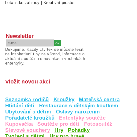
botanické zahrady
|
Kreativní prostor
Newsletter
Děkujeme. Každý čtvrtek se můžete těšit
na inspirativní tipy na víkend, informace o
aktuální soutěži a o novinkách v rubrikách
ententýky.
Vložit novou akci
Seznamka rodičů
Kroužky
Mateřská centra
Hlídání dětí
Restaurace s dětským koutkem
Ubytování s dětmi
Oslavy narozenin
Pořadatelé kroužků
Ententýky soutěže
Kupovačka
Soutěže pro děti
Fotosoutěž
Slevové vouchery
Hry
Pohádky
Tvoření s dětmi
Hry pro hravé