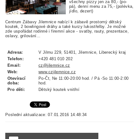
všechny pizzy jen za 80,- (po-
pá), denní menu za 75,- (polévka,
jídlo, dezert)
Centrum Zábavy Jilemnice nabízí k zábavě prostorný dětský
koutek, 2 bowlingové dráhy a také kurzy lukostřelby. Je možné
zde uspořádat r
odinné i firemní akce - svatby, rauty, prezentace,
oslavy, grilování...
Adresa:
V Jilmu 229, 51401, Jilemnice, Liberecký kraj
Telefon:
+420 481 010 202
Email:
cz@jilemnice.cz
Web:
www.czjilemnice.cz
Otevírací
Po-Čt, Ne 11:00-20:00 hod. / Pá -So 11:00-2:00
doba:
hod.
Pro děti:
Dětský koutek vnitřní
Poslední aktualizace: 07.01.2016 14:48:34