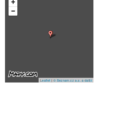
+
−
Leaflet
|
© Seznam.cz a.s. a další