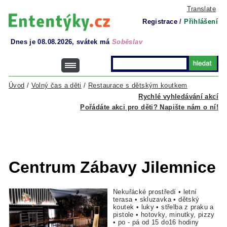
Translate
Registrace
/
Přihlášení
Dnes je 08.08.2026, svátek má
Soběslav
Úvod
/
Volný čas a děti
/
Restaurace s dětským koutkem
Rychlé vyhledávání akcí
Pořádáte akci pro děti? Napište nám o ní!
Centrum Zábavy Jilemnice
Nekuřácké prostředí • letní
terasa • skluzavka • dětský
koutek • luky • střelba z praku a
pistole • hotovky, minutky, pizzy
• po - pá od 15 do16 hodiny