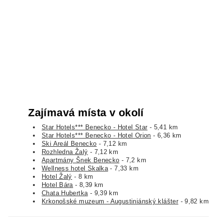
Zajímavá místa v okolí
Star Hotels*** Benecko - Hotel Star
- 5,41 km
Star Hotels*** Benecko - Hotel Orion
- 6,36 km
Ski Areál Benecko
- 7,12 km
Rozhledna Žalý
- 7,12 km
Apartmány Šnek Benecko
- 7,2 km
Wellness hotel Skalka
- 7,33 km
Hotel Žalý
- 8 km
Hotel Bára
- 8,39 km
Chata Hubertka
- 9,39 km
Krkonošské muzeum - Augustiniánský klášter
- 9,82 km