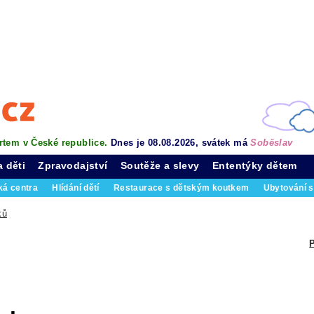
rtem v České republice.
Dnes je 08.08.2026, svátek má
Soběslav
a děti
Zpravodajství
Soutěže a slevy
Ententýky dětem
ká centra
Hlídání dětí
Restaurace s dětským koutkem
Ubytování s
ků
P