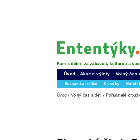
Kam s dětmi za zábavou, kulturou a spo
Úvod
Akce a výlety
Volný čas 
Seznamka rodičů
Kroužky
Mateřs
Úvod
/
Volný čas a děti
/
Pořadatelé krouž