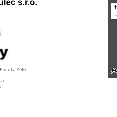
lec s.r.o.
 Praha 13, Praha
.cz
z