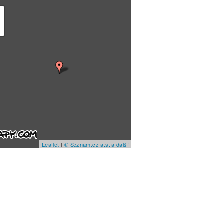
+
−
Leaflet
|
© Seznam.cz a.s. a další