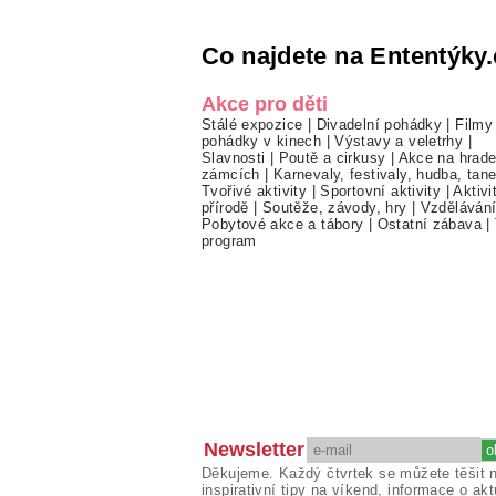
Co najdete na Ententýky.
Akce pro děti
Stálé expozice
|
Divadelní pohádky
|
Filmy
pohádky v kinech
|
Výstavy a veletrhy
|
Slavnosti
|
Poutě a cirkusy
|
Akce na hrade
zámcích
|
Karnevaly, festivaly, hudba, tan
Tvořivé aktivity
|
Sportovní aktivity
|
Aktivi
přírodě
|
Soutěže, závody, hry
|
Vzděláván
Pobytové akce a tábory
|
Ostatní zábava
|
program
Newsletter
Děkujeme. Každý čtvrtek se můžete těšit 
inspirativní tipy na víkend, informace o akt