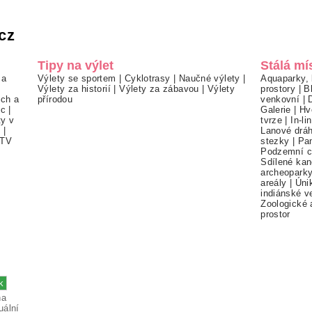
cz
Tipy na výlet
Stálá mí
 a
Výlety se sportem
|
Cyklotrasy
|
Naučné výlety
|
Aquaparky, 
Výlety za historií
|
Výlety za zábavou
|
Výlety
prostory
|
B
ch a
přírodou
venkovní
|
ec
|
Galerie
|
Hv
ty v
tvrze
|
In-li
í
|
Lanové drá
TV
stezky
|
Pa
Podzemní c
Sdílené kan
archeopark
areály
|
Úni
indiánské v
Zoologické 
prostor
na
uální