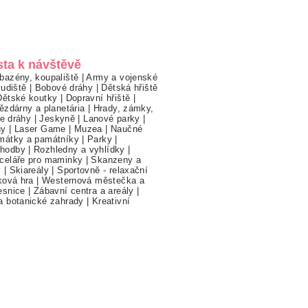
sta k návštěvě
bazény, koupaliště
|
Army a vojenské
ludiště
|
Bobové dráhy
|
Dětská hřiště
Dětské koutky
|
Dopravní hřiště
|
ězdárny a planetária
|
Hrady, zámky,
ne dráhy
|
Jeskyně
|
Lanové parky
|
hy
|
Laser Game
|
Muzea
|
Naučné
mátky a památníky
|
Parky
|
hodby
|
Rozhledny a vyhlídky
|
celáře pro maminky
|
Skanzeny a
y
|
Skiareály
|
Sportovně - relaxační
ková hra
|
Westernová městečka a
esnice
|
Zábavní centra a areály
|
a botanické zahrady
|
Kreativní