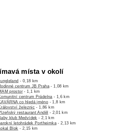
ímavá místa v okolí
Jungleland
- 0,18 km
Rodinné centrum JB Praha
- 1,08 km
MAM prostor
- 1,1 km
Komunitní centrum Prádelna
- 1,6 km
KAVÁRNA co hledá jméno
- 1,8 km
Království železnic
- 1,86 km
Plzeňský restaurant Anděl
- 2,01 km
Baby klub Medvídek
- 2,1 km
barokní letohrádek Portheimka
- 2,13 km
Lokal Blok
- 2,15 km