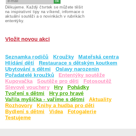
Děkujeme. Každý čtvrtek se můžete těšit
na inspirativní tipy na víkend, informace o
aktuální soutěži a o novinkách v rubrikách
ententýky.
Vložit novou akci
Seznamka rodičů
Kroužky
Mateřská centra
Hlídání dětí
Restaurace s dětským koutkem
Ubytování s dětmi
Oslavy narozenin
Pořadatelé kroužků
Ententýky soutěže
Kupovačka
Soutěže pro děti
Fotosoutěž
Slevové vouchery
Hry
Pohádky
Tvoření s dětmi
Hry pro hravé
Vařila myšička - vaříme s dětmi
Aktuality
Rozhovory
Knihy a hudba pro děti
Bydlení s dětmi
Videa
Fotogalerie
Testujeme