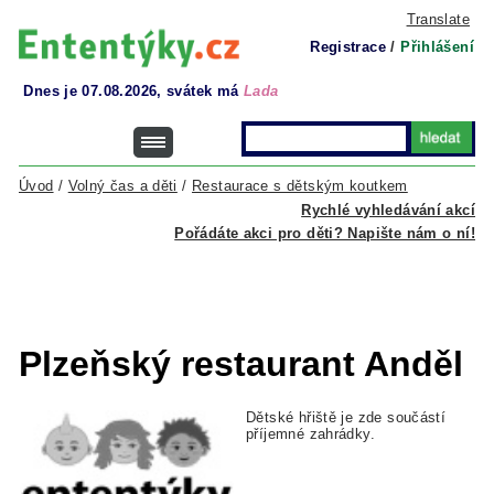
Translate
Registrace
/
Přihlášení
Dnes je 07.08.2026, svátek má
Lada
Úvod
/
Volný čas a děti
/
Restaurace s dětským koutkem
Rychlé vyhledávání akcí
Pořádáte akci pro děti? Napište nám o ní!
Plzeňský restaurant Anděl
Dětské hřiště je zde součástí
příjemné zahrádky.