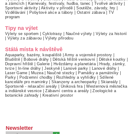
a zámcích
|
Karnevaly, festivaly, hudba, tanec
|
Tvořivé aktivity
|
Sportovní aktivity
|
Aktivity v přírodě
|
Soutěže, závody, hry
|
Vzdělávání
|
Pobytové akce a tábory
|
Ostatní zábava
|
TV
program
Tipy na výlet
Výlety se sportem
|
Cyklotrasy
|
Naučné výlety
|
Výlety za historií
|
Výlety za zábavou
|
Výlety přírodou
Stálá místa k návštěvě
Aquaparky, bazény, koupaliště
|
Army a vojenské prostory
|
Bludiště
|
Bobové dráhy
|
Dětská hřiště venkovní
|
Dětské koutky
|
Dopravní hřiště
|
Galerie
|
Hvězdárny a planetária
|
Hrady, zámky,
tvrze
|
In-line dráhy
|
Jeskyně
|
Lanové parky
|
Lanové dráhy
|
Laser Game
|
Muzea
|
Naučné stezky
|
Památky a památníky
|
Parky
|
Podzemní chodby
|
Rozhledny a vyhlídky
|
Sdílené
kanceláře pro maminky
|
Skanzeny a archeoparky
|
Skiareály
|
Sportovně - relaxační areály
|
Úniková hra
|
Westernová městečka
a indiánské vesnice
|
Zábavní centra a areály
|
Zoologické a
botanické zahrady
|
Kreativní prostor
Newsletter