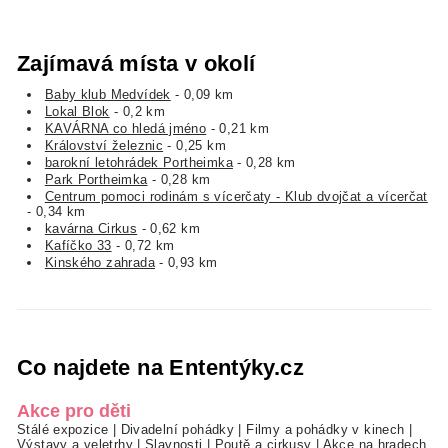
Zajímavá místa v okolí
Baby klub Medvídek
- 0,09 km
Lokal Blok
- 0,2 km
KAVÁRNA co hledá jméno
- 0,21 km
Království železnic
- 0,25 km
barokní letohrádek Portheimka
- 0,28 km
Park Portheimka
- 0,28 km
Centrum pomoci rodinám s vícerčaty - Klub dvojčat a vícerčat
- 0,34 km
kavárna Cirkus
- 0,62 km
Kafíčko 33
- 0,72 km
Kinského zahrada
- 0,93 km
Co najdete na Ententýky.cz
Akce pro děti
Stálé expozice
|
Divadelní pohádky
|
Filmy a pohádky v kinech
|
Výstavy a veletrhy
|
Slavnosti
|
Poutě a cirkusy
|
Akce na hradech