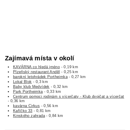
Zajímavá místa v okolí
KAVÁRNA co hledá jméno
- 0,19 km
Plzeňský restaurant Anděl
- 0,25 km
barokní letohrádek Portheimka
- 0,27 km
Lokal Blok
- 0,3 km
Baby klub Medvídek
- 0,32 km
Park Portheimka
- 0,33 km
Centrum pomoci rodinám s vícerčaty - Klub dvojčat a vícerčat
- 0,36 km
kavárna Cirkus
- 0,56 km
Kafíčko 33
- 0,81 km
Kinského zahrada
- 0,84 km