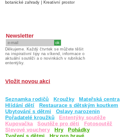
botanické zahrady
|
Kreativní prostor
Newsletter
Děkujeme. Každý čtvrtek se můžete těšit
na inspirativní tipy na víkend, informace o
aktuální soutěži a o novinkách v rubrikách
ententýky.
Vložit novou akci
Seznamka rodičů
Kroužky
Mateřská centra
Hlídání dětí
Restaurace s dětským koutkem
Ubytování s dětmi
Oslavy narozenin
Pořadatelé kroužků
Ententýky soutěže
Kupovačka
Soutěže pro děti
Fotosoutěž
Slevové vouchery
Hry
Pohádky
Tvoření s dětmi
Hry pro hravé