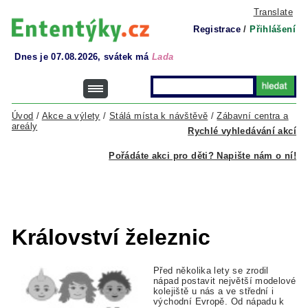
Translate
Registrace
/
Přihlášení
Dnes je 07.08.2026, svátek má
Lada
Úvod
/
Akce a výlety
/
Stálá místa k návštěvě
/
Zábavní centra a
areály
Rychlé vyhledávání akcí
Pořádáte akci pro děti? Napište nám o ní!
Království železnic
Před několika lety se zrodil
nápad postavit největší modelové
kolejiště u nás a ve střední i
východní Evropě. Od nápadu k