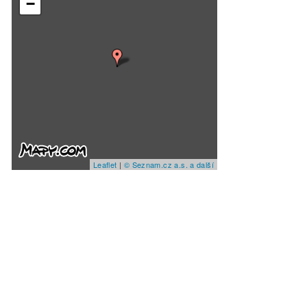
−
Leaflet
|
© Seznam.cz a.s. a další