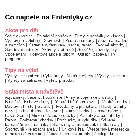
Co najdete na Ententýky.cz
Akce pro děti
Stálé expozice
|
Divadelní pohádky
|
Filmy a pohádky v kinech
|
Výstavy a veletrhy
|
Slavnosti
|
Poutě a cirkusy
|
Akce na hradech
a zámcích
|
Karnevaly, festivaly, hudba, tanec
|
Tvořivé aktivity
|
Sportovní aktivity
|
Aktivity v přírodě
|
Soutěže, závody, hry
|
Vzdělávání
|
Pobytové akce a tábory
|
Ostatní zábava
|
TV
program
Tipy na výlet
Výlety se sportem
|
Cyklotrasy
|
Naučné výlety
|
Výlety za historií
|
Výlety za zábavou
|
Výlety přírodou
Stálá místa k návštěvě
Aquaparky, bazény, koupaliště
|
Army a vojenské prostory
|
Bludiště
|
Bobové dráhy
|
Dětská hřiště venkovní
|
Dětské koutky
|
Dopravní hřiště
|
Galerie
|
Hvězdárny a planetária
|
Hrady, zámky,
tvrze
|
In-line dráhy
|
Jeskyně
|
Lanové parky
|
Lanové dráhy
|
Laser Game
|
Muzea
|
Naučné stezky
|
Památky a památníky
|
Parky
|
Podzemní chodby
|
Rozhledny a vyhlídky
|
Sdílené
kanceláře pro maminky
|
Skanzeny a archeoparky
|
Skiareály
|
Sportovně - relaxační areály
|
Úniková hra
|
Westernová městečka
a indiánské vesnice
|
Zábavní centra a areály
|
Zoologické a