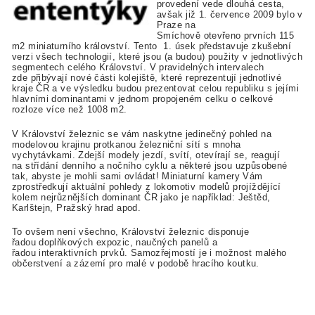
provedení vede dlouhá cesta,
avšak již 1. července 2009 bylo v
Praze na
Smíchově otevřeno prvních 115
m2 miniaturního království. Tento 1. úsek představuje zkušební
verzi všech technologií, které jsou (a budou) použity v jednotlivých
segmentech celého Království. V pravidelných intervalech
zde přibývají nové části kolejiště, které reprezentují jednotlivé
kraje ČR a ve výsledku budou prezentovat celou republiku s jejími
hlavními dominantami v jednom propojeném celku o celkové
rozloze více než 1008 m2.
V Království železnic se vám naskytne jedinečný pohled na
modelovou krajinu protkanou železniční sítí s mnoha
vychytávkami. Zdejší modely jezdí, svítí, otevírají se, reagují
na střídání denního a nočního cyklu a některé jsou uzpůsobené
tak, abyste je mohli sami ovládat! Miniaturní kamery Vám
zprostředkují aktuální pohledy z lokomotiv modelů projíždějící
kolem nejrůznějších dominant ČR jako je například: Ještěd,
Karlštejn, Pražský hrad apod.
To ovšem není všechno, Království železnic disponuje
řadou doplňkových expozic, naučných panelů a
řadou interaktivních prvků. Samozřejmostí je i možnost malého
občerstvení a zázemí pro malé v podobě hracího koutku.