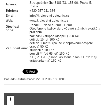
Stroupežnického 3181/23, 155 00, Praha 5,
Adresa:
Praha
Telefon:
+420 257 211 386
Email:
info@kralovstvi-zeleznic.cz
Web:
www.kralovstvi-zeleznic.cz
Pondělí - Neděle 9:00 - 19:00
Otevírací
Otevřeno je každý den, včetně státních svátků a
doba:
prázdnin.
základní vstupné (dospělí)
260 Kč
děti do 15 let
160 Kč
děti do 1 metru (pouze v doprovodu dospělé
osoby)
50 Kč
Vstupné/Cena:
studenti *
180 Kč
senioři ** (od 65 let)
160 Kč
ZTP, ZTP/P (osobní asistenti osob ZTP/P mají
vstup zdarma)
160 Kč
Poslední aktualizace: 22.01.2015 18:00:06
+