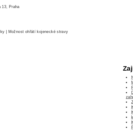
 13, Praha
čky | Možnost ohřátí kojenecké stravy
Zaj
zah