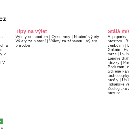
cz
Tipy na výlet
Stálá mí
 a
Výlety se sportem
|
Cyklotrasy
|
Naučné výlety
|
Aquaparky, 
Výlety za historií
|
Výlety za zábavou
|
Výlety
prostory
|
B
ch a
přírodou
venkovní
|
ec
|
Galerie
|
Hv
ty v
tvrze
|
In-li
í
|
Lanové drá
TV
stezky
|
Pa
Podzemní c
Sdílené kan
archeopark
areály
|
Úni
indiánské v
Zoologické 
prostor
na