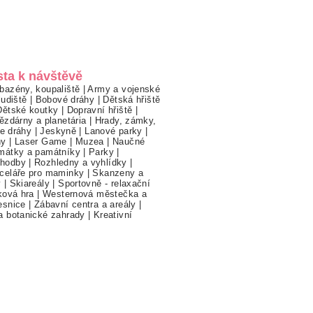
sta k návštěvě
bazény, koupaliště
|
Army a vojenské
ludiště
|
Bobové dráhy
|
Dětská hřiště
Dětské koutky
|
Dopravní hřiště
|
ězdárny a planetária
|
Hrady, zámky,
ne dráhy
|
Jeskyně
|
Lanové parky
|
hy
|
Laser Game
|
Muzea
|
Naučné
mátky a památníky
|
Parky
|
hodby
|
Rozhledny a vyhlídky
|
celáře pro maminky
|
Skanzeny a
y
|
Skiareály
|
Sportovně - relaxační
ková hra
|
Westernová městečka a
esnice
|
Zábavní centra a areály
|
a botanické zahrady
|
Kreativní