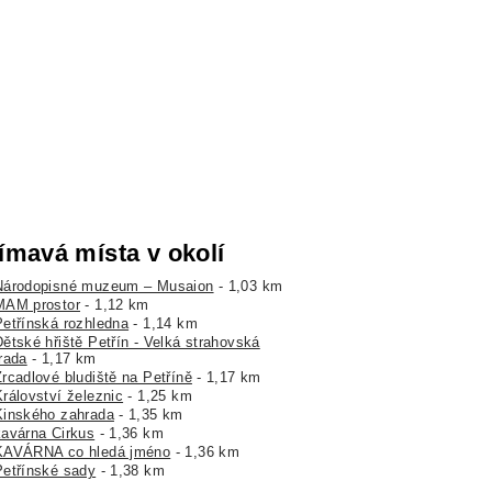
ímavá místa v okolí
Národopisné muzeum – Musaion
- 1,03 km
MAM prostor
- 1,12 km
Petřínská rozhledna
- 1,14 km
Dětské hřiště Petřín - Velká strahovská
rada
- 1,17 km
Zrcadlové bludiště na Petříně
- 1,17 km
Království železnic
- 1,25 km
Kinského zahrada
- 1,35 km
kavárna Cirkus
- 1,36 km
KAVÁRNA co hledá jméno
- 1,36 km
Petřínské sady
- 1,38 km