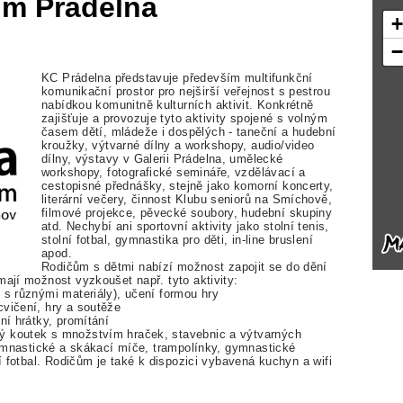
um Prádelna
KC Prádelna představuje především multifunkční
komunikační prostor pro nejširší veřejnost s pestrou
nabídkou komunitně kulturních aktivit. Konkrétně
zajišťuje a provozuje tyto aktivity spojené s volným
časem dětí, mládeže i dospělých - taneční a hudební
kroužky, výtvarné dílny a workshopy, audio/video
dílny, výstavy v Galerii Prádelna, umělecké
workshopy, fotografické semináře, vzdělávací a
cestopisné přednášky, stejně jako komorní koncerty,
literární večery, činnost Klubu seniorů na Smíchově,
filmové projekce, pěvecké soubory, hudební skupiny
atd. Nechybí ani sportovní aktivity jako stolní tenis,
stolní fotbal, gymnastika pro děti, in-line bruslení
apod.
Rodičům s dětmi nabízí možnost zapojit se do dění
mají možnost vyzkoušet např. tyto aktivity:
 s různými materiály), učení formou hry
cvičení, hry a soutěže
ní hrátky, promítání
ý koutek s množstvím hraček, stavebnic a výtvarných
 gymnastické a skákací míče, trampolínky, gymnastické
ní fotbal. Rodičům je také k dispozici vybavená kuchyn a wifi