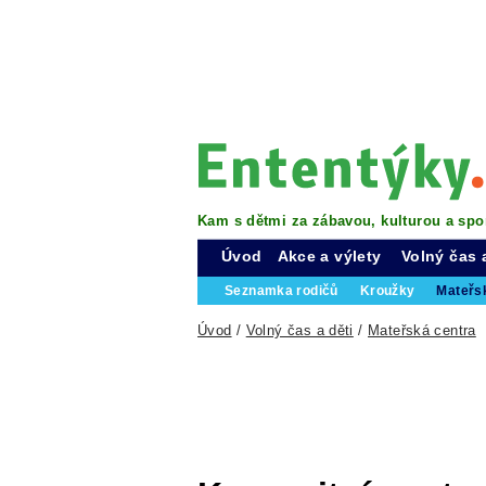
Kam s dětmi za zábavou, kulturou a spo
Úvod
Akce a výlety
Volný čas 
Seznamka rodičů
Kroužky
Mateřs
Úvod
/
Volný čas a děti
/
Mateřská centra