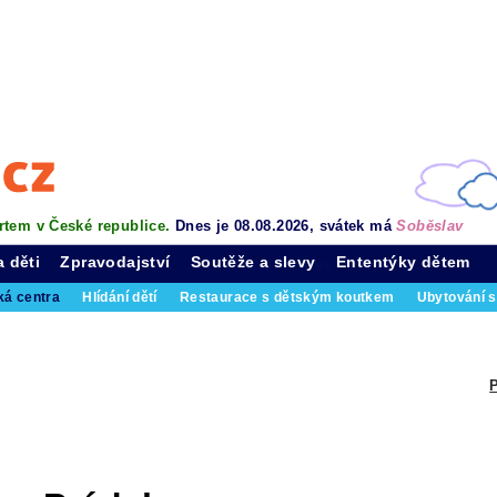
rtem v České republice.
Dnes je 08.08.2026, svátek má
Soběslav
a děti
Zpravodajství
Soutěže a slevy
Ententýky dětem
ká centra
Hlídání dětí
Restaurace s dětským koutkem
Ubytování s
P