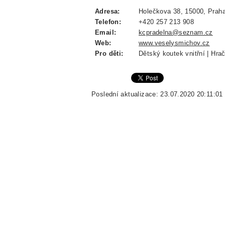
Adresa:
Holečkova 38, 15000, Praha
Telefon:
+420 257 213 908
Email:
kcpradelna@seznam.cz
Web:
www.veselysmichov.cz
Pro děti:
Dětský koutek vnitřní | Hra
Poslední aktualizace: 23.07.2020 20:11:01