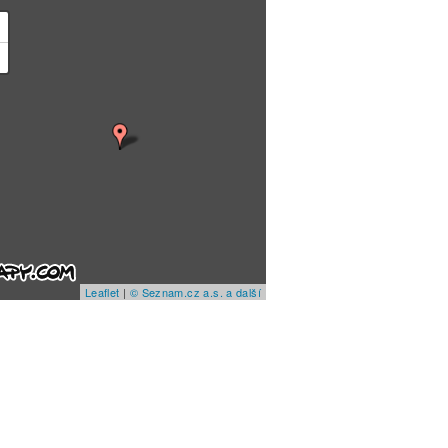
+
−
Leaflet
|
© Seznam.cz a.s. a další