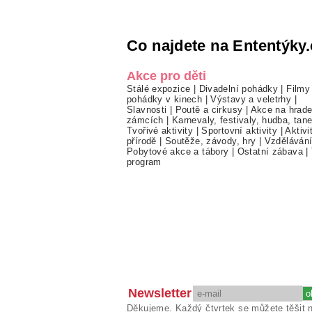
Co najdete na Ententýky.
Akce pro děti
Stálé expozice
|
Divadelní pohádky
|
Filmy
pohádky v kinech
|
Výstavy a veletrhy
|
Slavnosti
|
Poutě a cirkusy
|
Akce na hrade
zámcích
|
Karnevaly, festivaly, hudba, tan
Tvořivé aktivity
|
Sportovní aktivity
|
Aktivi
přírodě
|
Soutěže, závody, hry
|
Vzděláván
Pobytové akce a tábory
|
Ostatní zábava
|
program
Newsletter
Děkujeme. Každý čtvrtek se můžete těšit 