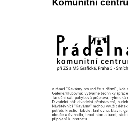
Komunitní centr
v rámci "Kavárny pro rodiče s dětmi", kde 
Galerie/Klubovna: výtvarné techniky (práce
Taneční sál: pohybová průprava, rytmická 
Divadelní sál: divadelní představení, hudeb
Návštěvníci "Kavárny" mohou využít dětsk
potřeb, kreslící tabule, knihovnu, klavír,
obruče a švihadla, hrací stan a tunel, stol
připojení k internetu.