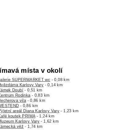
ímavá místa v okolí
galerie SUPERMARKET wc
- 0,08 km
Hvězdárna Karlovy Vary
- 0,14 km
Zámek Doubí
- 0,51 km
Centrum Rodinka
- 0,83 km
Becherova vila
- 0,86 km
WESTEND
- 0,86 km
Výletní areál Diana Karlovy Vary
- 1,23 km
Café koutek PRIMA
- 1,24 km
Muzeum Karlovy Vary
- 1,62 km
Zámecká věž
- 1,74 km