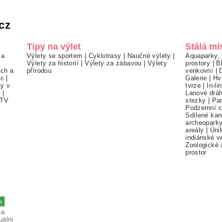
cz
Tipy na výlet
Stálá mí
 a
Výlety se sportem
|
Cyklotrasy
|
Naučné výlety
|
Aquaparky, 
Výlety za historií
|
Výlety za zábavou
|
Výlety
prostory
|
B
ch a
přírodou
venkovní
|
ec
|
Galerie
|
Hv
ty v
tvrze
|
In-li
í
|
Lanové drá
TV
stezky
|
Pa
Podzemní c
Sdílené kan
archeopark
areály
|
Úni
indiánské v
Zoologické 
prostor
na
uální