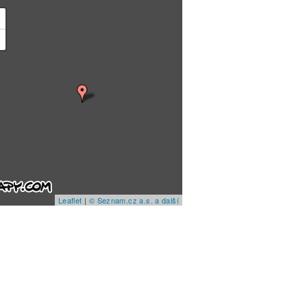
+
−
Leaflet
|
© Seznam.cz a.s. a další