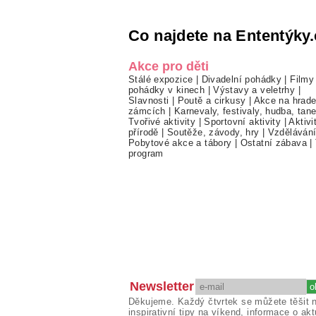
Co najdete na Ententýky.
Akce pro děti
Stálé expozice
|
Divadelní pohádky
|
Filmy
pohádky v kinech
|
Výstavy a veletrhy
|
Slavnosti
|
Poutě a cirkusy
|
Akce na hrade
zámcích
|
Karnevaly, festivaly, hudba, tan
Tvořivé aktivity
|
Sportovní aktivity
|
Aktivi
přírodě
|
Soutěže, závody, hry
|
Vzděláván
Pobytové akce a tábory
|
Ostatní zábava
|
program
Newsletter
Děkujeme. Každý čtvrtek se můžete těšit 
inspirativní tipy na víkend, informace o akt