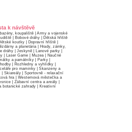
sta k návštěvě
bazény, koupaliště
|
Army a vojenské
ludiště
|
Bobové dráhy
|
Dětská hřiště
Dětské koutky
|
Dopravní hřiště
|
ězdárny a planetária
|
Hrady, zámky,
ne dráhy
|
Jeskyně
|
Lanové parky
|
hy
|
Laser Game
|
Muzea
|
Naučné
mátky a památníky
|
Parky
|
hodby
|
Rozhledny a vyhlídky
|
celáře pro maminky
|
Skanzeny a
y
|
Skiareály
|
Sportovně - relaxační
ková hra
|
Westernová městečka a
esnice
|
Zábavní centra a areály
|
a botanické zahrady
|
Kreativní