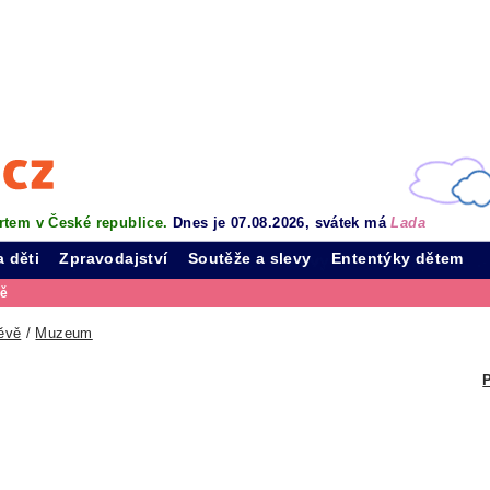
rtem v České republice.
Dnes je 07.08.2026, svátek má
Lada
a děti
Zpravodajství
Soutěže a slevy
Ententýky dětem
vě
ěvě
/
Muzeum
P