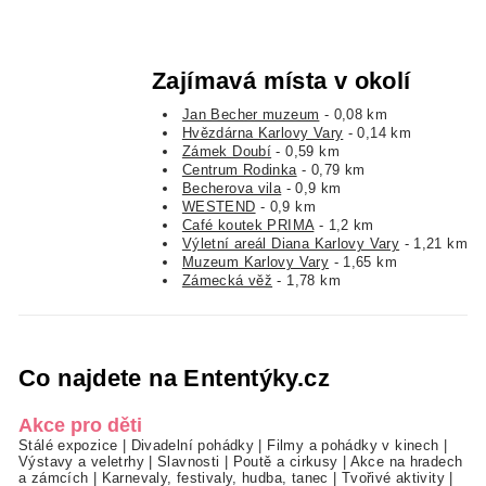
Zajímavá místa v okolí
Jan Becher muzeum
- 0,08 km
Hvězdárna Karlovy Vary
- 0,14 km
Zámek Doubí
- 0,59 km
Centrum Rodinka
- 0,79 km
Becherova vila
- 0,9 km
WESTEND
- 0,9 km
Café koutek PRIMA
- 1,2 km
Výletní areál Diana Karlovy Vary
- 1,21 km
Muzeum Karlovy Vary
- 1,65 km
Zámecká věž
- 1,78 km
Co najdete na Ententýky.cz
Akce pro děti
Stálé expozice
|
Divadelní pohádky
|
Filmy a pohádky v kinech
|
Výstavy a veletrhy
|
Slavnosti
|
Poutě a cirkusy
|
Akce na hradech
a zámcích
|
Karnevaly, festivaly, hudba, tanec
|
Tvořivé aktivity
|