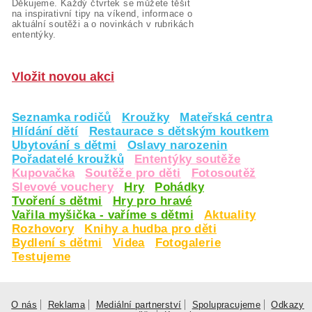
Děkujeme. Každý čtvrtek se můžete těšit
na inspirativní tipy na víkend, informace o
aktuální soutěži a o novinkách v rubrikách
ententýky.
Vložit novou akci
Seznamka rodičů
Kroužky
Mateřská centra
Hlídání dětí
Restaurace s dětským koutkem
Ubytování s dětmi
Oslavy narozenin
Pořadatelé kroužků
Ententýky soutěže
Kupovačka
Soutěže pro děti
Fotosoutěž
Slevové vouchery
Hry
Pohádky
Tvoření s dětmi
Hry pro hravé
Vařila myšička - vaříme s dětmi
Aktuality
Rozhovory
Knihy a hudba pro děti
Bydlení s dětmi
Videa
Fotogalerie
Testujeme
O nás
Reklama
Mediální partnerství
Spolupracujeme
Odkazy