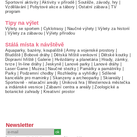
Sportovní aktivity
|
Aktivity v přírodě
|
Soutěže, závody, hry
|
Vzdělávání
|
Pobytové akce a tábory
|
Ostatní zábava
|
TV
program
Tipy na výlet
Výlety se sportem
|
Cyklotrasy
|
Naučné výlety
|
Výlety za historií
|
Výlety za zábavou
|
Výlety přírodou
Stálá místa k návštěvě
Aquaparky, bazény, koupaliště
|
Army a vojenské prostory
|
Bludiště
|
Bobové dráhy
|
Dětská hřiště venkovní
|
Dětské koutky
|
Dopravní hřiště
|
Galerie
|
Hvězdárny a planetária
|
Hrady, zámky,
tvrze
|
In-line dráhy
|
Jeskyně
|
Lanové parky
|
Lanové dráhy
|
Laser Game
|
Muzea
|
Naučné stezky
|
Památky a památníky
|
Parky
|
Podzemní chodby
|
Rozhledny a vyhlídky
|
Sdílené
kanceláře pro maminky
|
Skanzeny a archeoparky
|
Skiareály
|
Sportovně - relaxační areály
|
Úniková hra
|
Westernová městečka
a indiánské vesnice
|
Zábavní centra a areály
|
Zoologické a
botanické zahrady
|
Kreativní prostor
Newsletter