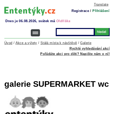
Translate
Registrace
/
Přihlášení
Dnes je 06.08.2026, svátek má
Oldřiška
Úvod
/
Akce a výlety
/
Stálá místa k návštěvě
/
Galerie
Rychlé vyhledávání akcí
Pořádáte akci pro děti? Napište nám o ní!
galerie SUPERMARKET wc