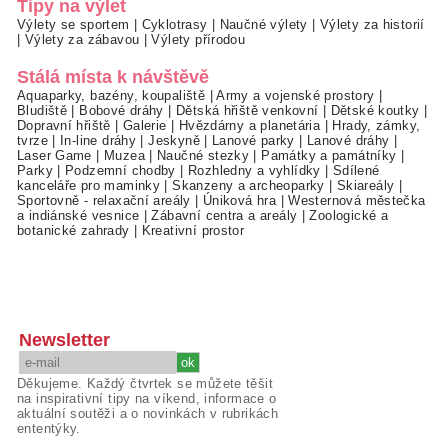
Tipy na výlet
Výlety se sportem
|
Cyklotrasy
|
Naučné výlety
|
Výlety za historií
|
Výlety za zábavou
|
Výlety přírodou
Stálá místa k návštěvě
Aquaparky, bazény, koupaliště
|
Army a vojenské prostory
|
Bludiště
|
Bobové dráhy
|
Dětská hřiště venkovní
|
Dětské koutky
|
Dopravní hřiště
|
Galerie
|
Hvězdárny a planetária
|
Hrady, zámky,
tvrze
|
In-line dráhy
|
Jeskyně
|
Lanové parky
|
Lanové dráhy
|
Laser Game
|
Muzea
|
Naučné stezky
|
Památky a památníky
|
Parky
|
Podzemní chodby
|
Rozhledny a vyhlídky
|
Sdílené
kanceláře pro maminky
|
Skanzeny a archeoparky
|
Skiareály
|
Sportovně - relaxační areály
|
Úniková hra
|
Westernová městečka
a indiánské vesnice
|
Zábavní centra a areály
|
Zoologické a
botanické zahrady
|
Kreativní prostor
Newsletter
Děkujeme. Každý čtvrtek se můžete těšit
na inspirativní tipy na víkend, informace o
aktuální soutěži a o novinkách v rubrikách
ententýky.