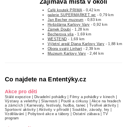
Zajímavá místa v okolí
Café koutek PRIMA
- 0,42 km
galerie SUPERMARKET wc
- 0,79 km
Jan Becher muzeum
- 0,83 km
Hvězdárna Karlovy Vary
- 0,92 km
Zámek Doubí
- 1,28 km
Becherova vila
- 1,69 km
WESTEND
- 1,69 km
Výletní areál Diana Karlovy Vary
- 1,88 km
Obora svatý Linhart
- 2,39 km
Muzeum Karlovy Vary
- 2,44 km
Co najdete na Ententýky.cz
Akce pro děti
Stálé expozice
|
Divadelní pohádky
|
Filmy a pohádky v kinech
|
Výstavy a veletrhy
|
Slavnosti
|
Poutě a cirkusy
|
Akce na hradech
a zámcích
|
Karnevaly, festivaly, hudba, tanec
|
Tvořivé aktivity
|
Sportovní aktivity
|
Aktivity v přírodě
|
Soutěže, závody, hry
|
Vzdělávání
|
Pobytové akce a tábory
|
Ostatní zábava
|
TV
program