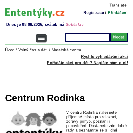
Translate
Registrace
/
Přihlášení
Dnes je 08.08.2026, svátek má
Soběslav
Úvod
/
Volný čas a děti
/
Mateřská centra
Rychlé vyhledávání akcí
Pořádáte akci pro děti? Napište nám o ní!
Centrum Rodinka
V centru Rodinka naleznete
příjemné místo pro relaxaci,
zdravý pohyb, poznání i
popovídání. Dostanete zde dobré
rady a seznámíte se s lidmi