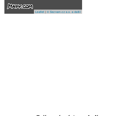
Leaflet
|
© Seznam.cz a.s. a další