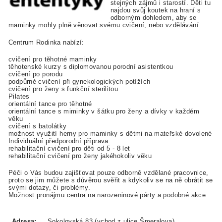
stejných zájmů i starostí. Děti tu
najdou svůj koutek na hraní s
odborným dohledem, aby se
maminky mohly plně věnovat svému cvičení, nebo vzdělávání.
Centrum Rodinka nabízí:
cvičení pro těhotné maminky
těhotenské kurzy s diplomovanou porodní asistentkou
cvičení po porodu
podpůrné cvičení při gynekologických potížích
cvičení pro ženy s funkční sterilitou
Pilates
orientální tance pro těhotné
orientální tance s miminky v šátku pro ženy a dívky v každém
věku
cvičení s batolátky
možnost využití herny pro maminky s dětmi na mateřské dovolené
Individuální předporodní příprava
rehabilitační cvičení pro děti od 5 - 8 let
rehabilitační cvičení pro ženy jakéhokoliv věku
Péči o Vás budou zajišťovat pouze odborně vzdělané pracovnice,
proto se jim můžete s důvěrou svěřit a kdykoliv se na ně obrátit se
svými dotazy, či problémy.
Možnost pronájmu centra na narozeninové párty a podobné akce
Adresa:
Sokolovská 83 (vchod z ulice Šmeralova), , ,