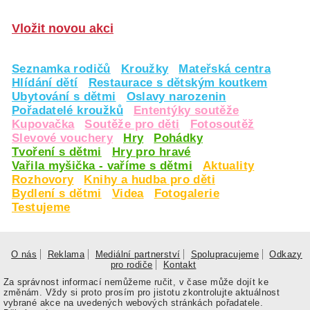
Vložit novou akci
Seznamka rodičů
Kroužky
Mateřská centra
Hlídání dětí
Restaurace s dětským koutkem
Ubytování s dětmi
Oslavy narozenin
Pořadatelé kroužků
Ententýky soutěže
Kupovačka
Soutěže pro děti
Fotosoutěž
Slevové vouchery
Hry
Pohádky
Tvoření s dětmi
Hry pro hravé
Vařila myšička - vaříme s dětmi
Aktuality
Rozhovory
Knihy a hudba pro děti
Bydlení s dětmi
Videa
Fotogalerie
Testujeme
O nás
Reklama
Mediální partnerství
Spolupracujeme
Odkazy
pro rodiče
Kontakt
Za správnost informací nemůžeme ručit, v čase může dojít ke
změnám. Vždy si proto prosím pro jistotu zkontrolujte aktuálnost
vybrané akce na uvedených webových stránkách pořadatele.