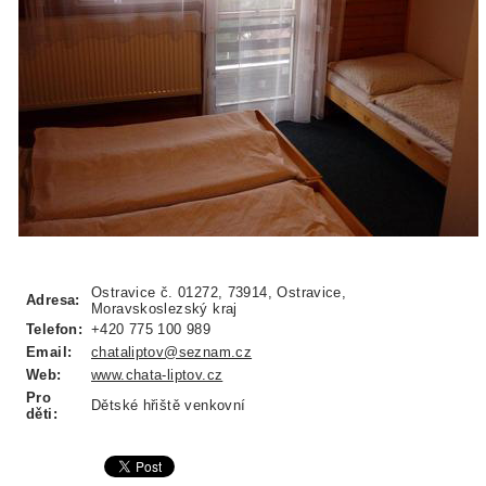
Ostravice č. 01272, 73914, Ostravice,
Adresa:
Moravskoslezský kraj
Telefon:
+420 775 100 989
Email:
chataliptov@seznam.cz
Web:
www.chata-liptov.cz
Pro
Dětské hřiště venkovní
děti: