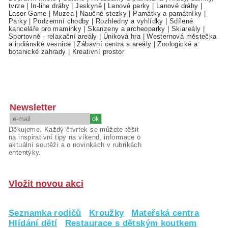
tvrze
|
In-line dráhy
|
Jeskyně
|
Lanové parky
|
Lanové dráhy
|
Laser Game
|
Muzea
|
Naučné stezky
|
Památky a památníky
|
Parky
|
Podzemní chodby
|
Rozhledny a vyhlídky
|
Sdílené
kanceláře pro maminky
|
Skanzeny a archeoparky
|
Skiareály
|
Sportovně - relaxační areály
|
Úniková hra
|
Westernová městečka
a indiánské vesnice
|
Zábavní centra a areály
|
Zoologické a
botanické zahrady
|
Kreativní prostor
Newsletter
Děkujeme. Každý čtvrtek se můžete těšit
na inspirativní tipy na víkend, informace o
aktuální soutěži a o novinkách v rubrikách
ententýky.
Vložit novou akci
Seznamka rodičů
Kroužky
Mateřská centra
Hlídání dětí
Restaurace s dětským koutkem