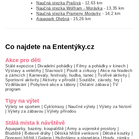
Naučná stezka Prašivá
- 12,63 km
Naučná stezka Wolfram - Morávka
- 13,35 km
Naučná stezka Prameny Morávky
- 14,2 km
Aquapark Olešná
- 15,26 km
Co najdete na Ententýky.cz
Akce pro děti
Stálé expozice
|
Divadelní pohádky
|
Filmy a pohádky v kinech
|
Výstavy a veletrhy
|
Slavnosti
|
Poutě a cirkusy
|
Akce na hradech
a zámcích
|
Karnevaly, festivaly, hudba, tanec
|
Tvořivé aktivity
|
Sportovní aktivity
|
Aktivity v přírodě
|
Soutěže, závody, hry
|
Vzdělávání
|
Pobytové akce a tábory
|
Ostatní zábava
|
TV
program
Tipy na výlet
Výlety se sportem
|
Cyklotrasy
|
Naučné výlety
|
Výlety za historií
|
Výlety za zábavou
|
Výlety přírodou
Stálá místa k návštěvě
Aquaparky, bazény, koupaliště
|
Army a vojenské prostory
|
Bludiště
|
Bobové dráhy
|
Dětská hřiště venkovní
|
Dětské koutky
|
Dopravní hřiště
|
Galerie
|
Hvězdárny a planetária
|
Hrady, zámky,