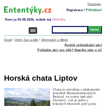
Translate
Registrace
/
Přihlášení
Dnes je 06.08.2026, svátek má
Oldřiška
Úvod
/
Volný čas a děti
/
Ubytování s dětmi
Rychlé vyhledávání akcí
Pořádáte akci pro děti? Napište nám o ní!
Horská chata Liptov
Chata je umístěna v překrásném
prostředí Moravskoslezských
Beskyd, ve svahu nad obcí
Ostravicí, což je jedno z
krásných letovisek pod Lysou