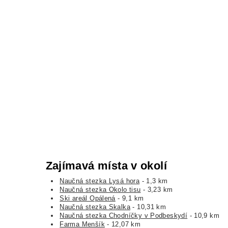
Zajímavá místa v okolí
Naučná stezka Lysá hora
- 1,3 km
Naučná stezka Okolo tisu
- 3,23 km
Ski areál Opálená
- 9,1 km
Naučná stezka Skalka
- 10,31 km
Naučná stezka Chodníčky v Podbeskydí
- 10,9 km
Farma Menšík
- 12,07 km