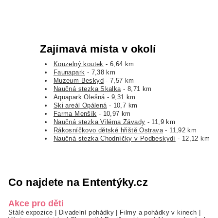
Zajímavá místa v okolí
Kouzelný koutek
- 6,64 km
Faunapark
- 7,38 km
Muzeum Beskyd
- 7,57 km
Naučná stezka Skalka
- 8,71 km
Aquapark Olešná
- 9,31 km
Ski areál Opálená
- 10,7 km
Farma Menšík
- 10,97 km
Naučná stezka Viléma Závady
- 11,9 km
Rákosníčkovo dětské hřiště Ostrava
- 11,92 km
Naučná stezka Chodníčky v Podbeskydí
- 12,12 km
Co najdete na Ententýky.cz
Akce pro děti
Stálé expozice
|
Divadelní pohádky
|
Filmy a pohádky v kinech
|