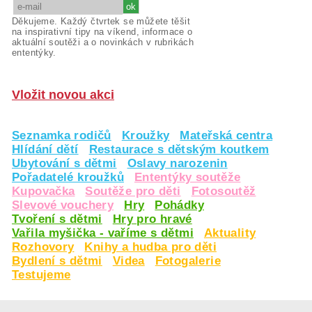
Děkujeme. Každý čtvrtek se můžete těšit
na inspirativní tipy na víkend, informace o
aktuální soutěži a o novinkách v rubrikách
ententýky.
Vložit novou akci
Seznamka rodičů
Kroužky
Mateřská centra
Hlídání dětí
Restaurace s dětským koutkem
Ubytování s dětmi
Oslavy narozenin
Pořadatelé kroužků
Ententýky soutěže
Kupovačka
Soutěže pro děti
Fotosoutěž
Slevové vouchery
Hry
Pohádky
Tvoření s dětmi
Hry pro hravé
Vařila myšička - vaříme s dětmi
Aktuality
Rozhovory
Knihy a hudba pro děti
Bydlení s dětmi
Videa
Fotogalerie
Testujeme