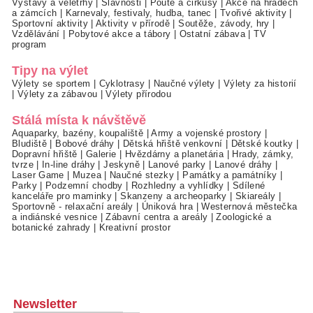
Výstavy a veletrhy
|
Slavnosti
|
Poutě a cirkusy
|
Akce na hradech
a zámcích
|
Karnevaly, festivaly, hudba, tanec
|
Tvořivé aktivity
|
Sportovní aktivity
|
Aktivity v přírodě
|
Soutěže, závody, hry
|
Vzdělávání
|
Pobytové akce a tábory
|
Ostatní zábava
|
TV
program
Tipy na výlet
Výlety se sportem
|
Cyklotrasy
|
Naučné výlety
|
Výlety za historií
|
Výlety za zábavou
|
Výlety přírodou
Stálá místa k návštěvě
Aquaparky, bazény, koupaliště
|
Army a vojenské prostory
|
Bludiště
|
Bobové dráhy
|
Dětská hřiště venkovní
|
Dětské koutky
|
Dopravní hřiště
|
Galerie
|
Hvězdárny a planetária
|
Hrady, zámky,
tvrze
|
In-line dráhy
|
Jeskyně
|
Lanové parky
|
Lanové dráhy
|
Laser Game
|
Muzea
|
Naučné stezky
|
Památky a památníky
|
Parky
|
Podzemní chodby
|
Rozhledny a vyhlídky
|
Sdílené
kanceláře pro maminky
|
Skanzeny a archeoparky
|
Skiareály
|
Sportovně - relaxační areály
|
Úniková hra
|
Westernová městečka
a indiánské vesnice
|
Zábavní centra a areály
|
Zoologické a
botanické zahrady
|
Kreativní prostor
Newsletter