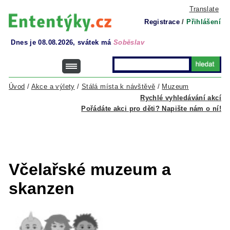
Translate
Registrace
/
Přihlášení
Dnes je 08.08.2026, svátek má
Soběslav
Úvod
/
Akce a výlety
/
Stálá místa k návštěvě
/
Muzeum
Rychlé vyhledávání akcí
Pořádáte akci pro děti? Napište nám o ní!
Včelařské muzeum a
skanzen