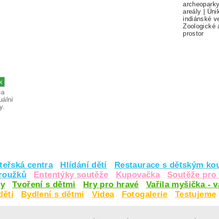
archeopark
areály
|
Úni
indiánské v
Zoologické 
prostor
na
uální
y.
teřská centra
Hlídání dětí
Restaurace s dětským ko
kroužků
Ententýky soutěže
Kupovačka
Soutěže pro 
y
Tvoření s dětmi
Hry pro hravé
Vařila myšička - 
děti
Bydlení s dětmi
Videa
Fotogalerie
Testujeme