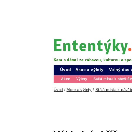
Kam s dětmi za zábavou, kulturou a spo
Úvod
Akce a výlety
Volný čas 
Akce
Výlety
Stálá místa k návště
Úvod
/
Akce a výlety
/
Stálá místa k návšt