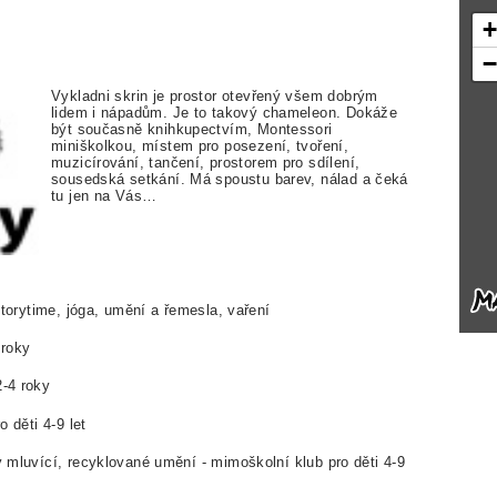
Vykladni skrin je prostor otevřený všem dobrým
lidem i nápadům. Je to takový chameleon. Dokáže
být současně knihkupectvím, Montessori
miniškolkou, místem pro posezení, tvoření,
muzicírování, tančení, prostorem pro sdílení,
sousedská setkání. Má spoustu barev, nálad a čeká
tu jen na Vás…
 storytime, jóga, umění a řemesla, vaření
 roky
2-4 roky
o děti 4-9 let
ky mluvící, recyklované umění - mimoškolní klub pro děti 4-9