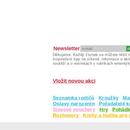
Newsletter
Děkujeme. Každý čtvrtek se můžete těšit 
inspirativní tipy na víkend, informace o akt
soutěži a o novinkách v rubrikách ententýk
Vložit novou akci
Seznamka rodičů
Kroužky
Ma
Oslavy narozenin
Pořadatelé 
Slevové vouchery
Hry
Pohádk
Rozhovory
Knihy a hudba pro 