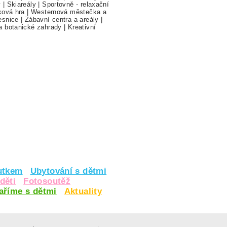
y
|
Skiareály
|
Sportovně - relaxační
ková hra
|
Westernová městečka a
esnice
|
Zábavní centra a areály
|
a botanické zahrady
|
Kreativní
utkem
Ubytování s dětmi
děti
Fotosoutěž
vaříme s dětmi
Aktuality