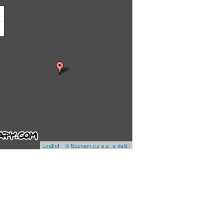
+
−
Leaflet
|
© Seznam.cz a.s. a další