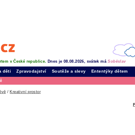
rtem v České republice.
Dnes je 08.08.2026, svátek má
Soběslav
a děti
Zpravodajství
Soutěže a slevy
Ententýky dětem
vě
ěvě
/
Kreativní prostor
P