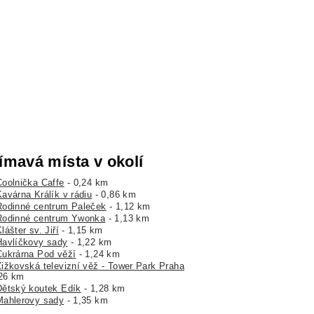
ímavá místa v okolí
Coolnička Caffe
- 0,24 km
Kavárna Králík v rádiu
- 0,86 km
Rodinné centrum Paleček
- 1,12 km
Rodinné centrum Ywonka
- 1,13 km
lášter sv. Jiří
- 1,15 km
Havlíčkovy sady
- 1,22 km
Cukrárna Pod věží
- 1,24 km
Žižkovská televizní věž - Tower Park Praha
,26 km
Dětský koutek Edík
- 1,28 km
Mahlerovy sady
- 1,35 km