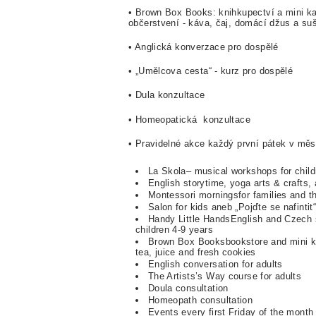
• Brown Box Books: knihkupectví a mini kav
občerstvení - káva, čaj, domácí džus a su
• Anglická konverzace pro dospělé
• „Umělcova cesta“ - kurz pro dospělé
• Dula konzultace
• Homeopatická konzultace
• Pravidelné akce každý první pátek v měsíc
La Skola– musical workshops for child
English storytime, yoga arts & crafts,
Montessori morningsfor families and th
Salon for kids aneb „Pojďte se nafintit“
Handy Little HandsEnglish and Czech sp
children 4-9 years
Brown Box Booksbookstore and mini kav
tea, juice and fresh cookies
English conversation for adults
The Artists’s Way course for adults
Doula consultation
Homeopath consultation
Events every first Friday of the month 