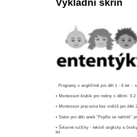
Výkladní skříň
. Programy v angličtině pro dět 1 - 6 let -
• Montessori klubík pro rodiny s dětmi 0-2
• Montessori pracovna bez rodičů pro děti 
• Salon pro děti aneb "Pojďte se nafintit" pr
• Šikovné ručičky - lektoři anglicky a čes
let