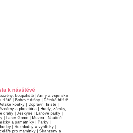
sta k návštěvě
bazény, koupaliště
|
Army a vojenské
ludiště
|
Bobové dráhy
|
Dětská hřiště
Dětské koutky
|
Dopravní hřiště
|
ězdárny a planetária
|
Hrady, zámky,
ne dráhy
|
Jeskyně
|
Lanové parky
|
hy
|
Laser Game
|
Muzea
|
Naučné
mátky a památníky
|
Parky
|
hodby
|
Rozhledny a vyhlídky
|
celáře pro maminky
|
Skanzeny a