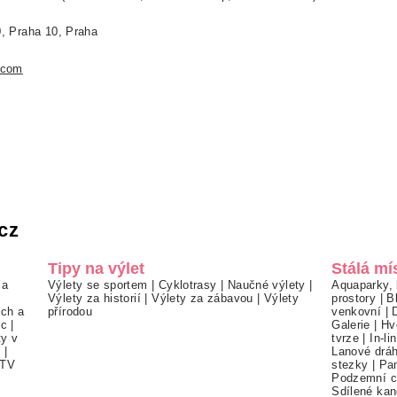
, Praha 10, Praha
.com
cz
Tipy na výlet
Stálá mí
 a
Výlety se sportem
|
Cyklotrasy
|
Naučné výlety
|
Aquaparky, 
Výlety za historií
|
Výlety za zábavou
|
Výlety
prostory
|
B
ch a
přírodou
venkovní
|
ec
|
Galerie
|
Hv
ty v
tvrze
|
In-li
í
|
Lanové drá
TV
stezky
|
Pa
Podzemní c
Sdílené kan