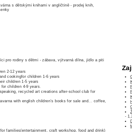
árna s dětskými knihami v angličtině - prodej knih,
šenky
i pro rodiny s dětmi - zábava, výtvarná dílna, jídlo a piti
Zaj
ren 2-12 years
 and cookingfor children 1-6 years
eir children 1-5 years
 for children 4-9 years.
eaking, recycled art creations after-school club for
K
arna with english children’s books for sale and... coffee,
- 1
for families(entertainment, craft workshop, food and drink)