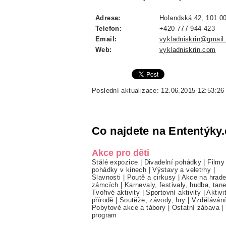
Adresa:
Holandská 42, 101 00
Telefon:
+420 777 944 423
Email:
vykladniskrin@gmail
Web:
vykladniskrin.com
Poslední aktualizace: 12.06.2015 12:53:26
Co najdete na Ententýky.
Akce pro děti
Stálé expozice
|
Divadelní pohádky
|
Filmy
pohádky v kinech
|
Výstavy a veletrhy
|
Slavnosti
|
Poutě a cirkusy
|
Akce na hrade
zámcích
|
Karnevaly, festivaly, hudba, tan
Tvořivé aktivity
|
Sportovní aktivity
|
Aktivi
přírodě
|
Soutěže, závody, hry
|
Vzděláván
Pobytové akce a tábory
|
Ostatní zábava
|
program