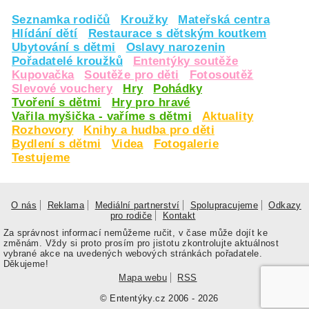
Seznamka rodičů
Kroužky
Mateřská centra
Hlídání dětí
Restaurace s dětským koutkem
Ubytování s dětmi
Oslavy narozenin
Pořadatelé kroužků
Ententýky soutěže
Kupovačka
Soutěže pro děti
Fotosoutěž
Slevové vouchery
Hry
Pohádky
Tvoření s dětmi
Hry pro hravé
Vařila myšička - vaříme s dětmi
Aktuality
Rozhovory
Knihy a hudba pro děti
Bydlení s dětmi
Videa
Fotogalerie
Testujeme
O nás
Reklama
Mediální partnerství
Spolupracujeme
Odkazy
pro rodiče
Kontakt
Za správnost informací nemůžeme ručit, v čase může dojít ke
změnám. Vždy si proto prosím pro jistotu zkontrolujte aktuálnost
vybrané akce na uvedených webových stránkách pořadatele.
Děkujeme!
Mapa webu
RSS
© Ententýky.cz 2006 - 2026