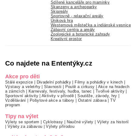
Sdílené kanceláře pro maminky
Skanzeny a archeoparky
Skiareály
Sportovně - relaxační areály
Úniková hra
Westernová městečka a indiánské vesnice
Zábavní centra a areály
Zoologické a botanické zahrady
Kreativní prostor
Co najdete na Ententýky.cz
Akce pro děti
Stálé expozice
|
Divadelní pohádky
|
Filmy a pohádky v kinech
|
Výstavy a veletrhy
|
Slavnosti
|
Poutě a cirkusy
|
Akce na hradech
a zámcích
|
Karnevaly, festivaly, hudba, tanec
|
Tvořivé aktivity
|
Sportovní aktivity
|
Aktivity v přírodě
|
Soutěže, závody, hry
|
Vzdělávání
|
Pobytové akce a tábory
|
Ostatní zábava
|
TV
program
Tipy na výlet
Výlety se sportem
|
Cyklotrasy
|
Naučné výlety
|
Výlety za historií
|
Výlety za zábavou
|
Výlety přírodou