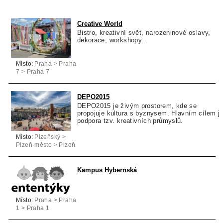
Creative World
Bistro, kreativní svět, narozeninové oslavy,
dekorace, workshopy...
Místo:
Praha > Praha
7 > Praha 7
DEPO2015
DEPO2015 je živým prostorem, kde se
propojuje kultura s byznysem. Hlavním cílem j
podpora tzv. kreativních průmyslů.
Místo:
Plzeňský >
Plzeň-město > Plzeň
Kampus Hybernská
Místo:
Praha > Praha
1 > Praha 1