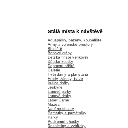
Stálá místa k návštěvě
Aquaparky, bazény, koupaliště
Army a vojenské prostory
Bludiště
Bobové dráhy
Dětská hřiště venkovní
Dětské koutky
Dopravní hřiště
Galerie
Hvězdárny a planetária
Hrady, zámky, tvrze
In-line dráhy
Jeskyně
Lanové parky
Lanové dráhy
Laser Game
Muzea
Naučné stezky
Památky a památníky
Parky
Podzemní chodby
Rozhledny a vyhlídky