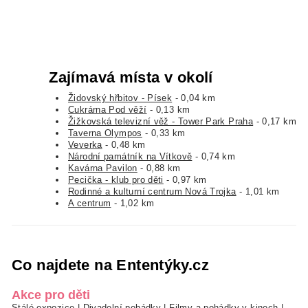
Zajímavá místa v okolí
Židovský hřbitov - Písek
- 0,04 km
Cukrárna Pod věží
- 0,13 km
Žižkovská televizní věž - Tower Park Praha
- 0,17 km
Taverna Olympos
- 0,33 km
Veverka
- 0,48 km
Národní památník na Vítkově
- 0,74 km
Kavárna Pavilon
- 0,88 km
Pecička - klub pro děti
- 0,97 km
Rodinné a kulturní centrum Nová Trojka
- 1,01 km
A centrum
- 1,02 km
Co najdete na Ententýky.cz
Akce pro děti
Stálé expozice
|
Divadelní pohádky
|
Filmy a pohádky v kinech
|