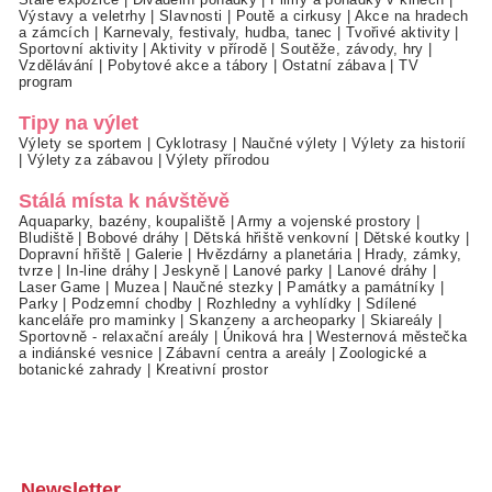
Výstavy a veletrhy
|
Slavnosti
|
Poutě a cirkusy
|
Akce na hradech
a zámcích
|
Karnevaly, festivaly, hudba, tanec
|
Tvořivé aktivity
|
Sportovní aktivity
|
Aktivity v přírodě
|
Soutěže, závody, hry
|
Vzdělávání
|
Pobytové akce a tábory
|
Ostatní zábava
|
TV
program
Tipy na výlet
Výlety se sportem
|
Cyklotrasy
|
Naučné výlety
|
Výlety za historií
|
Výlety za zábavou
|
Výlety přírodou
Stálá místa k návštěvě
Aquaparky, bazény, koupaliště
|
Army a vojenské prostory
|
Bludiště
|
Bobové dráhy
|
Dětská hřiště venkovní
|
Dětské koutky
|
Dopravní hřiště
|
Galerie
|
Hvězdárny a planetária
|
Hrady, zámky,
tvrze
|
In-line dráhy
|
Jeskyně
|
Lanové parky
|
Lanové dráhy
|
Laser Game
|
Muzea
|
Naučné stezky
|
Památky a památníky
|
Parky
|
Podzemní chodby
|
Rozhledny a vyhlídky
|
Sdílené
kanceláře pro maminky
|
Skanzeny a archeoparky
|
Skiareály
|
Sportovně - relaxační areály
|
Úniková hra
|
Westernová městečka
a indiánské vesnice
|
Zábavní centra a areály
|
Zoologické a
botanické zahrady
|
Kreativní prostor
Newsletter