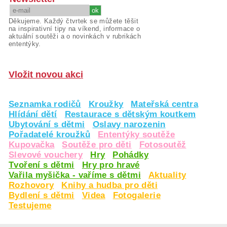
Děkujeme. Každý čtvrtek se můžete těšit
na inspirativní tipy na víkend, informace o
aktuální soutěži a o novinkách v rubrikách
ententýky.
Vložit novou akci
Seznamka rodičů
Kroužky
Mateřská centra
Hlídání dětí
Restaurace s dětským koutkem
Ubytování s dětmi
Oslavy narozenin
Pořadatelé kroužků
Ententýky soutěže
Kupovačka
Soutěže pro děti
Fotosoutěž
Slevové vouchery
Hry
Pohádky
Tvoření s dětmi
Hry pro hravé
Vařila myšička - vaříme s dětmi
Aktuality
Rozhovory
Knihy a hudba pro děti
Bydlení s dětmi
Videa
Fotogalerie
Testujeme