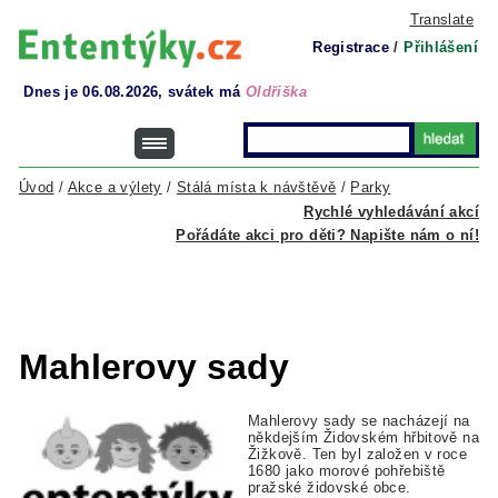
Translate
Registrace
/
Přihlášení
Dnes je 06.08.2026, svátek má
Oldřiška
Úvod
/
Akce a výlety
/
Stálá místa k návštěvě
/
Parky
Rychlé vyhledávání akcí
Pořádáte akci pro děti? Napište nám o ní!
Mahlerovy sady
Mahlerovy sady se nacházejí na
někdejším Židovském hřbitově na
Žižkově. Ten byl založen v roce
1680 jako morové pohřebiště
pražské židovské obce.