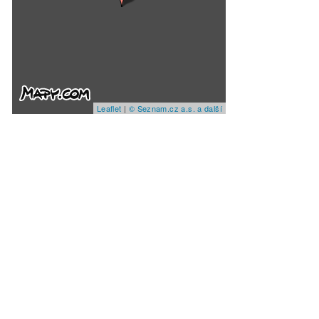
Leaflet
|
© Seznam.cz a.s. a další