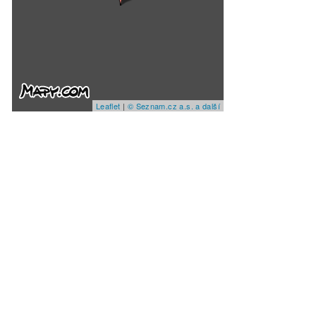
Leaflet
|
© Seznam.cz a.s. a další