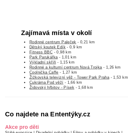
Zajímavá místa v okolí
Rodinné centrum Paleček
- 0,21 km
Dětský koutek Edík
- 0,9 km
Fitness BBC
- 0,98 km
Park Parukářka
- 1,01 km
Výkladní skříň
- 1,15 km
Rodinné a kulturní centrum Nová Trojka
- 1,26 km
Coolnička Caffe
- 1,27 km
Žižkovská televizní věž - Tower Park Praha
- 1,53 km
Cukrárna Pod věží
- 1,66 km
Židovský hřbitov - Písek
- 1,68 km
Co najdete na Ententýky.cz
Akce pro děti
Stálé expozice
|
Divadelní pohádky
|
Filmy a pohádky v kinech
|