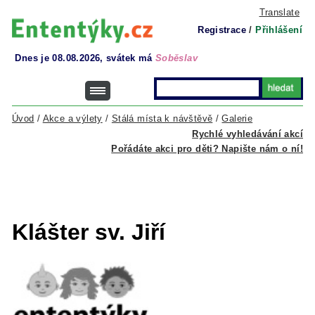
Translate
Registrace
/
Přihlášení
Dnes je 08.08.2026, svátek má
Soběslav
Úvod
/
Akce a výlety
/
Stálá místa k návštěvě
/
Galerie
Rychlé vyhledávání akcí
Pořádáte akci pro děti? Napište nám o ní!
Klášter sv. Jiří