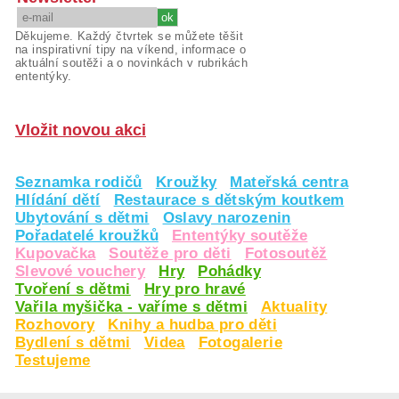
Děkujeme. Každý čtvrtek se můžete těšit
na inspirativní tipy na víkend, informace o
aktuální soutěži a o novinkách v rubrikách
ententýky.
Vložit novou akci
Seznamka rodičů
Kroužky
Mateřská centra
Hlídání dětí
Restaurace s dětským koutkem
Ubytování s dětmi
Oslavy narozenin
Pořadatelé kroužků
Ententýky soutěže
Kupovačka
Soutěže pro děti
Fotosoutěž
Slevové vouchery
Hry
Pohádky
Tvoření s dětmi
Hry pro hravé
Vařila myšička - vaříme s dětmi
Aktuality
Rozhovory
Knihy a hudba pro děti
Bydlení s dětmi
Videa
Fotogalerie
Testujeme