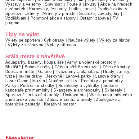
Výstavy a veletrhy
|
Slavnosti
|
Poutě a cirkusy
|
Akce na hradech
a zámcích
|
Karnevaly, festivaly, hudba, tanec
|
Tvořivé aktivity
|
Sportovní aktivity
|
Aktivity v přírodě
|
Soutěže, závody, hry
|
Vzdělávání
|
Pobytové akce a tábory
|
Ostatní zábava
|
TV
program
Tipy na výlet
Výlety se sportem
|
Cyklotrasy
|
Naučné výlety
|
Výlety za historií
|
Výlety za zábavou
|
Výlety přírodou
Stálá místa k návštěvě
Aquaparky, bazény, koupaliště
|
Army a vojenské prostory
|
Bludiště
|
Bobové dráhy
|
Dětská hřiště venkovní
|
Dětské koutky
|
Dopravní hřiště
|
Galerie
|
Hvězdárny a planetária
|
Hrady, zámky,
tvrze
|
In-line dráhy
|
Jeskyně
|
Lanové parky
|
Lanové dráhy
|
Laser Game
|
Muzea
|
Naučné stezky
|
Památky a památníky
|
Parky
|
Podzemní chodby
|
Rozhledny a vyhlídky
|
Sdílené
kanceláře pro maminky
|
Skanzeny a archeoparky
|
Skiareály
|
Sportovně - relaxační areály
|
Úniková hra
|
Westernová městečka
a indiánské vesnice
|
Zábavní centra a areály
|
Zoologické a
botanické zahrady
|
Kreativní prostor
Newsletter