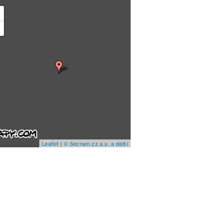
+
−
Leaflet
|
© Seznam.cz a.s. a další