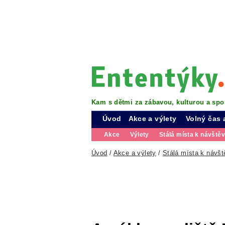
Kam s dětmi za zábavou, kulturou a spo
Úvod
Akce a výlety
Volný čas 
Akce
Výlety
Stálá místa k návště
Úvod
/
Akce a výlety
/
Stálá místa k návšt