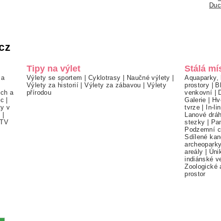
Duc
cz
Tipy na výlet
Stálá mí
 a
Výlety se sportem
|
Cyklotrasy
|
Naučné výlety
|
Aquaparky, 
Výlety za historií
|
Výlety za zábavou
|
Výlety
prostory
|
B
ch a
přírodou
venkovní
|
ec
|
Galerie
|
Hv
ty v
tvrze
|
In-li
í
|
Lanové drá
TV
stezky
|
Pa
Podzemní c
Sdílené kan
archeopark
areály
|
Úni
indiánské v
Zoologické 
prostor