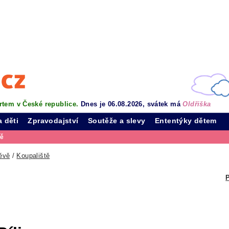
rtem v České republice.
Dnes je 06.08.2026, svátek má
Oldřiška
a děti
Zpravodajství
Soutěže a slevy
Ententýky dětem
vě
ěvě
/
Koupaliště
P