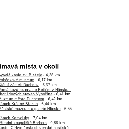
ímavá místa v okolí
Bývalá kaple sv. Blažeje
- 4,38 km
Pohádkové muzeum
- 6,17 km
Státní zámek Duchcov
- 6,37 km
Památková rezervace Betlém v Hlinsku -
bor lidových staveb Vysočina
- 6,41 km
Muzeum města Duchcova
- 6,42 km
Zámek Krásné Březno
- 6,44 km
Městské muzeum a galerie Hlinsko
- 6,55
Zámek Korozluky
- 7,04 km
Přírodní koupaliště Barbora
- 9,86 km
Kostel Církve československé husitské -