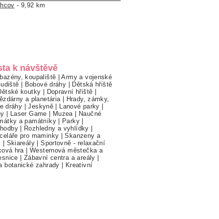
hcov
- 9,92 km
sta k návštěvě
bazény, koupaliště
|
Army a vojenské
ludiště
|
Bobové dráhy
|
Dětská hřiště
Dětské koutky
|
Dopravní hřiště
|
ězdárny a planetária
|
Hrady, zámky,
ne dráhy
|
Jeskyně
|
Lanové parky
|
hy
|
Laser Game
|
Muzea
|
Naučné
mátky a památníky
|
Parky
|
hodby
|
Rozhledny a vyhlídky
|
celáře pro maminky
|
Skanzeny a
y
|
Skiareály
|
Sportovně - relaxační
ková hra
|
Westernová městečka a
esnice
|
Zábavní centra a areály
|
a botanické zahrady
|
Kreativní