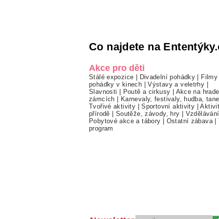
Co najdete na Ententýky.
Akce pro děti
Stálé expozice
|
Divadelní pohádky
|
Filmy
pohádky v kinech
|
Výstavy a veletrhy
|
Slavnosti
|
Poutě a cirkusy
|
Akce na hrade
zámcích
|
Karnevaly, festivaly, hudba, tan
Tvořivé aktivity
|
Sportovní aktivity
|
Aktivi
přírodě
|
Soutěže, závody, hry
|
Vzděláván
Pobytové akce a tábory
|
Ostatní zábava
|
program