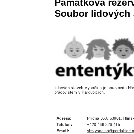
Památková rezerv
Soubor lidových
lidových staveb Vysočina je spravován 
pracovištěm v Pardubicích.
Adresa:
Příčná 350, 53901, Hlins
Telefon:
+420 469 326 415
Email:
slsvysocina@pardubice.