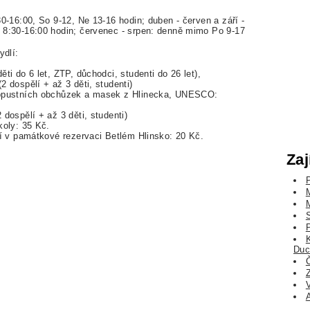
0-16:00, So 9-12, Ne 13-16 hodin; duben - červen a září -
 8:30-16:00 hodin; červenec - srpen: denně mimo Po 9-17
ydlí:
ti do 6 let, ZTP, důchodci, studenti do 26 let),
 dospělí + až 3 děti, studenti)
sopustních obchůzek a masek z Hlinecka, UNESCO:
dospělí + až 3 děti, studenti)
koly: 35 Kč.
ní v památkové rezervaci Betlém Hlinsko: 20 Kč.
Zaj
Duc
Č
A