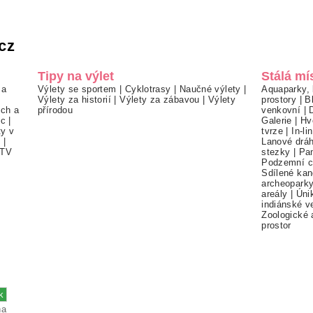
cz
Tipy na výlet
Stálá mí
 a
Výlety se sportem
|
Cyklotrasy
|
Naučné výlety
|
Aquaparky, 
Výlety za historií
|
Výlety za zábavou
|
Výlety
prostory
|
B
ch a
přírodou
venkovní
|
ec
|
Galerie
|
Hv
ty v
tvrze
|
In-li
í
|
Lanové drá
TV
stezky
|
Pa
Podzemní c
Sdílené kan
archeopark
areály
|
Úni
indiánské v
Zoologické 
prostor
na