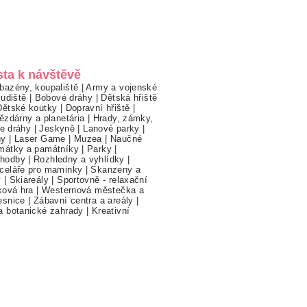
sta k návštěvě
bazény, koupaliště
|
Army a vojenské
ludiště
|
Bobové dráhy
|
Dětská hřiště
Dětské koutky
|
Dopravní hřiště
|
ězdárny a planetária
|
Hrady, zámky,
ne dráhy
|
Jeskyně
|
Lanové parky
|
hy
|
Laser Game
|
Muzea
|
Naučné
mátky a památníky
|
Parky
|
hodby
|
Rozhledny a vyhlídky
|
celáře pro maminky
|
Skanzeny a
y
|
Skiareály
|
Sportovně - relaxační
ková hra
|
Westernová městečka a
esnice
|
Zábavní centra a areály
|
a botanické zahrady
|
Kreativní