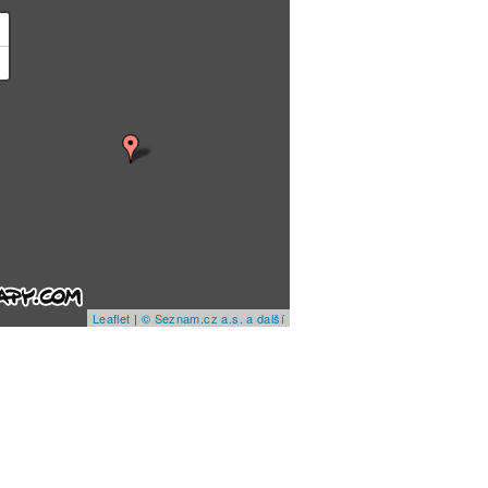
+
−
Leaflet
|
© Seznam.cz a.s. a další