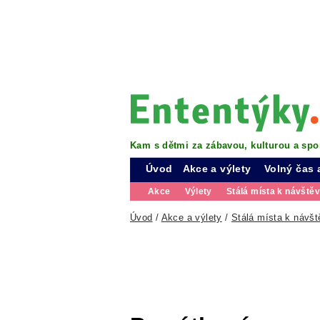
Kam s dětmi za zábavou, kulturou a spo
Úvod
Akce a výlety
Volný čas 
Akce
Výlety
Stálá místa k návště
Úvod
/
Akce a výlety
/
Stálá místa k návšt