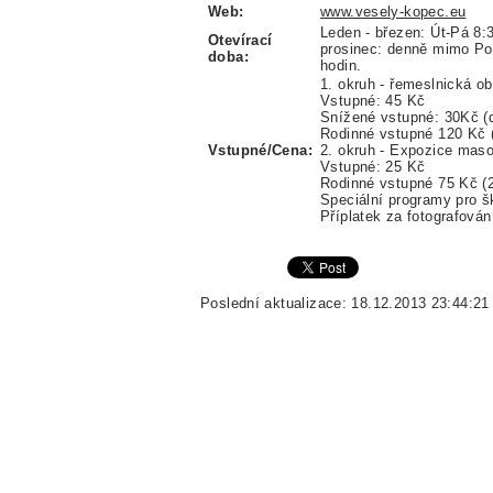
Web:
www.vesely-kopec.eu
Leden - březen: Út-Pá 8:3
Otevírací
prosinec: denně mimo Po
doba:
hodin.
1. okruh - řemeslnická ob
Vstupné: 45 Kč
Snížené vstupné: 30Kč (dě
Rodinné vstupné 120 Kč (2
Vstupné/Cena:
2. okruh - Expozice ma
Vstupné: 25 Kč
Rodinné vstupné 75 Kč (2 
Speciální programy pro š
Příplatek za fotografová
Poslední aktualizace: 18.12.2013 23:44:21