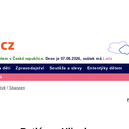
rtem v České republice.
Dnes je 07.08.2026, svátek má
Lada
a děti
Zpravodajství
Soutěže a slevy
Ententýky dětem
vě
ěvě
/
Skanzen
P