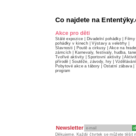
Co najdete na Ententýky.
Akce pro děti
Stálé expozice
|
Divadelní pohádky
|
Filmy
pohádky v kinech
|
Výstavy a veletrhy
|
Slavnosti
|
Poutě a cirkusy
|
Akce na hrade
zámcích
|
Karnevaly, festivaly, hudba, tan
Tvořivé aktivity
|
Sportovní aktivity
|
Aktivi
přírodě
|
Soutěže, závody, hry
|
Vzděláván
Pobytové akce a tábory
|
Ostatní zábava
|
program
Newsletter
Děkujeme. Každý čtvrtek se můžete těšit 