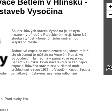
ace Betlém v Hlinsku -
 staveb Vysočina
Soubor lidových staveb Vysočina je jediným
muzeem v přírodě v Pardubickém kraji, které leží
zhruba čtyřicet kilometrů jižním směrem od
krajského města.
Jednotlivé expozice nenaleznete na jednom místě,
ale shlédnout je můžete na Veselém Kopci, ve
Svobodných Hamrech a v památkové rezervaci
Betlém v Hlinsku. První návštěvníci si začínající
expozici lidového stavitelství v přírodě mohli
prohlédnout v roce 1972 na Veselém Kopci. Soubor
Národním památkovým ústavem, územním odborným
ko, Pardubický kraj
npu.cz