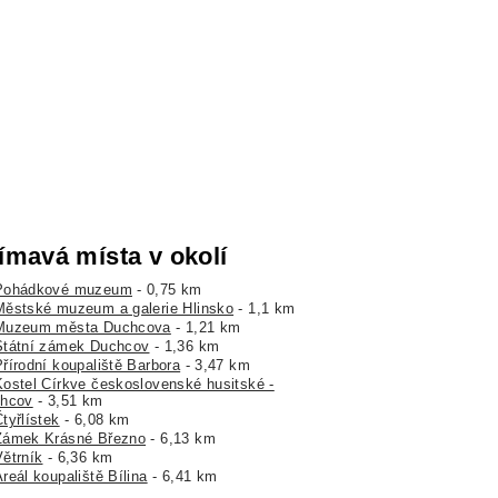
ímavá místa v okolí
Pohádkové muzeum
- 0,75 km
Městské muzeum a galerie Hlinsko
- 1,1 km
Muzeum města Duchcova
- 1,21 km
Státní zámek Duchcov
- 1,36 km
Přírodní koupaliště Barbora
- 3,47 km
Kostel Církve československé husitské -
hcov
- 3,51 km
tyřlístek
- 6,08 km
Zámek Krásné Březno
- 6,13 km
Větrník
- 6,36 km
reál koupaliště Bílina
- 6,41 km