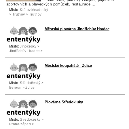
sportovních a plaveckých pomůcek, restaurace ...
Místo:
Královéhradecký
> Trutnov > Trutnov
Městská plovárna Jindřichův Hradec
Místo:
Jihočeský >
Jindřichův Hradec >
Jindřichův Hradec
Městské koupaliště - Zdice
Místo:
Středočeský >
Beroun > Zdice
Plovárna Středokluky
Místo:
Středočeský >
Praha-západ >
Středokluky