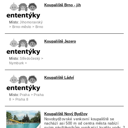
Koupaliště Brno - jih
Místo:
Jihomoravský
> Brno-město > Brno
Koupaliště Jezero
Místo:
Středočeský >
Nymburk >
Poděbrady
Koupaliště Ládví
Místo:
Praha > Praha
8 > Praha 8
Koupaliště Nový Bydžov
Novobydžovské venkovní koupaliště se
nachází asi 500 m od centra města nabízí
svým návštěvníkům vynikající kvalitu vody, 2