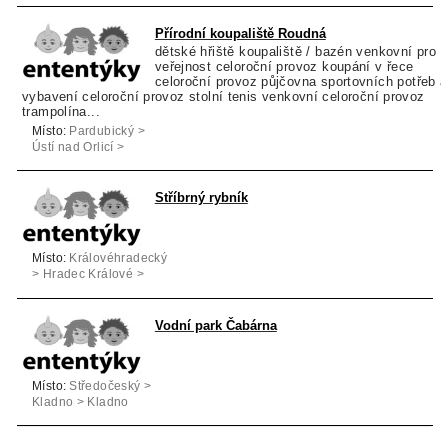
Přírodní koupaliště Roudná
dětské hřiště koupaliště / bazén venkovní pro
veřejnost celoroční provoz koupání v řece
celoroční provoz půjčovna sportovních potřeb a
vybavení celoroční provoz stolní tenis venkovní celoroční provoz
trampolína...
Místo:
Pardubický >
Ústí nad Orlicí >
Nové Hrady
Stříbrný rybník
Místo:
Královéhradecký
> Hradec Králové >
Hradec Králové
Vodní park Čabárna
Místo:
Středočeský >
Kladno > Kladno