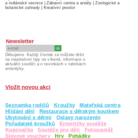
a indiánské vesnice
|
Zábavní centra a areály
|
Zoologické a
botanické zahrady
|
Kreativní prostor
Newsletter
Děkujeme. Každý čtvrtek se můžete těšit
na inspirativní tipy na víkend, informace o
aktuální soutěži a o novinkách v rubrikách
ententýky.
Vložit novou akci
Seznamka rodičů
Kroužky
Mateřská centra
Hlídání dětí
Restaurace s dětským koutkem
Ubytování s dětmi
Oslavy narozenin
Pořadatelé kroužků
Ententýky soutěže
Kupovačka
Soutěže pro děti
Fotosoutěž
Slevové vouchery
Hry
Pohádky