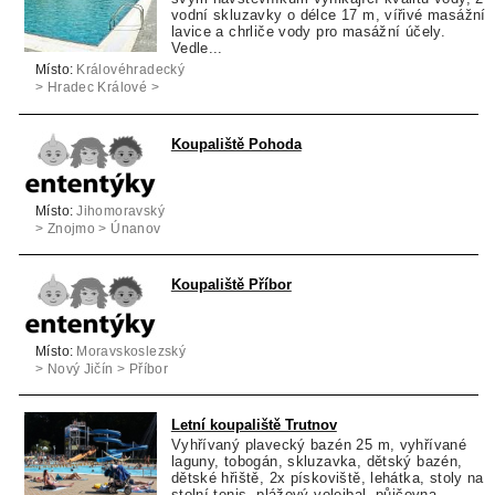
vodní skluzavky o délce 17 m, vířivé masážní
lavice a chrliče vody pro masážní účely.
Vedle...
Místo:
Královéhradecký
> Hradec Králové >
Nový Bydžov
Koupaliště Pohoda
Místo:
Jihomoravský
> Znojmo > Únanov
Koupaliště Příbor
Místo:
Moravskoslezský
> Nový Jičín > Příbor
Letní koupaliště Trutnov
Vyhřívaný plavecký bazén 25 m, vyhřívané
laguny, tobogán, skluzavka, dětský bazén,
dětské hřiště, 2x pískoviště, lehátka, stoly na
stolní tenis, plážový volejbal, půjčovna