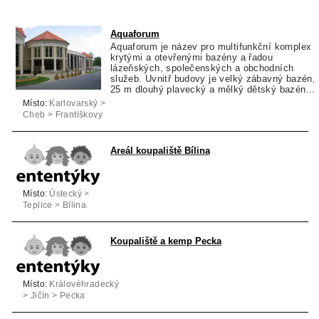
Aquaforum
Aquaforum je název pro multifunkční komplex 
krytými a otevřenými bazény a řadou
lázeňských, společenských a obchodních
služeb. Uvnitř budovy je velký zábavný bazén,
25 m dlouhý plavecký a mělký dětský bazén....
Místo:
Karlovarský >
Cheb > Františkovy
Lázně
Areál koupaliště Bílina
Místo:
Ústecký >
Teplice > Bílina
Koupaliště a kemp Pecka
Místo:
Královéhradecký
> Jičín > Pecka