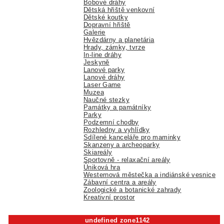
Bobové dráhy
Dětská hřiště venkovní
Dětské koutky
Dopravní hřiště
Galerie
Hvězdárny a planetária
Hrady, zámky, tvrze
In-line dráhy
Jeskyně
Lanové parky
Lanové dráhy
Laser Game
Muzea
Naučné stezky
Památky a památníky
Parky
Podzemní chodby
Rozhledny a vyhlídky
Sdílené kanceláře pro maminky
Skanzeny a archeoparky
Skiareály
Sportovně - relaxační areály
Úniková hra
Westernová městečka a indiánské vesnice
Zábavní centra a areály
Zoologické a botanické zahrady
Kreativní prostor
undefined zone1142