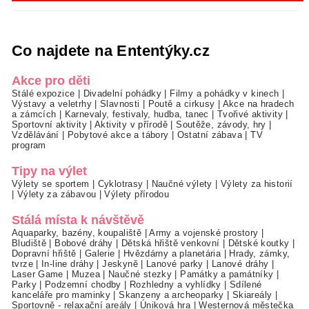
Co najdete na Ententýky.cz
Akce pro děti
Stálé expozice
|
Divadelní pohádky
|
Filmy a pohádky v kinech
|
Výstavy a veletrhy
|
Slavnosti
|
Poutě a cirkusy
|
Akce na hradech
a zámcích
|
Karnevaly, festivaly, hudba, tanec
|
Tvořivé aktivity
|
Sportovní aktivity
|
Aktivity v přírodě
|
Soutěže, závody, hry
|
Vzdělávání
|
Pobytové akce a tábory
|
Ostatní zábava
|
TV
program
Tipy na výlet
Výlety se sportem
|
Cyklotrasy
|
Naučné výlety
|
Výlety za historií
|
Výlety za zábavou
|
Výlety přírodou
Stálá místa k návštěvě
Aquaparky, bazény, koupaliště
|
Army a vojenské prostory
|
Bludiště
|
Bobové dráhy
|
Dětská hřiště venkovní
|
Dětské koutky
|
Dopravní hřiště
|
Galerie
|
Hvězdárny a planetária
|
Hrady, zámky,
tvrze
|
In-line dráhy
|
Jeskyně
|
Lanové parky
|
Lanové dráhy
|
Laser Game
|
Muzea
|
Naučné stezky
|
Památky a památníky
|
Parky
|
Podzemní chodby
|
Rozhledny a vyhlídky
|
Sdílené
kanceláře pro maminky
|
Skanzeny a archeoparky
|
Skiareály
|
Sportovně - relaxační areály
|
Úniková hra
|
Westernová městečka