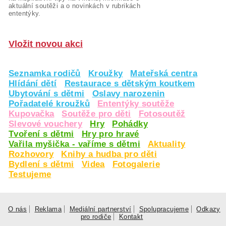
aktuální soutěži a o novinkách v rubrikách
ententýky.
Vložit novou akci
Seznamka rodičů
Kroužky
Mateřská centra
Hlídání dětí
Restaurace s dětským koutkem
Ubytování s dětmi
Oslavy narozenin
Pořadatelé kroužků
Ententýky soutěže
Kupovačka
Soutěže pro děti
Fotosoutěž
Slevové vouchery
Hry
Pohádky
Tvoření s dětmi
Hry pro hravé
Vařila myšička - vaříme s dětmi
Aktuality
Rozhovory
Knihy a hudba pro děti
Bydlení s dětmi
Videa
Fotogalerie
Testujeme
O nás
Reklama
Mediální partnerství
Spolupracujeme
Odkazy
pro rodiče
Kontakt