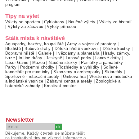
program
Tipy na výlet
Výlety se sportem
|
Cyklotrasy
|
Naučné výlety
|
Výlety za historií
|
Výlety za zábavou
|
Výlety přírodou
Stálá místa k návštěvě
Aquaparky, bazény, koupaliště
|
Army a vojenské prostory
|
Bludiště
|
Bobové dráhy
|
Dětská hřiště venkovní
|
Dětské koutky
|
Dopravní hřiště
|
Galerie
|
Hvězdárny a planetária
|
Hrady, zámky,
tvrze
|
In-line dráhy
|
Jeskyně
|
Lanové parky
|
Lanové dráhy
|
Laser Game
|
Muzea
|
Naučné stezky
|
Památky a památníky
|
Parky
|
Podzemní chodby
|
Rozhledny a vyhlídky
|
Sdílené
kanceláře pro maminky
|
Skanzeny a archeoparky
|
Skiareály
|
Sportovně - relaxační areály
|
Úniková hra
|
Westernová městečka
a indiánské vesnice
|
Zábavní centra a areály
|
Zoologické a
botanické zahrady
|
Kreativní prostor
Newsletter
Děkujeme. Každý čtvrtek se můžete těšit
na inspirativní tipy na víkend, informace o