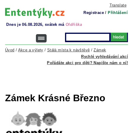
Translate
Registrace
/
Přihlášení
Dnes je 06.08.2026, svátek má
Oldřiška
Úvod
/
Akce a výlety
/
Stálá místa k návštěvě
/
Zámek
Rychlé vyhledávání akcí
Pořádáte akci pro děti? Napište nám o ní!
Zámek Krásné Březno