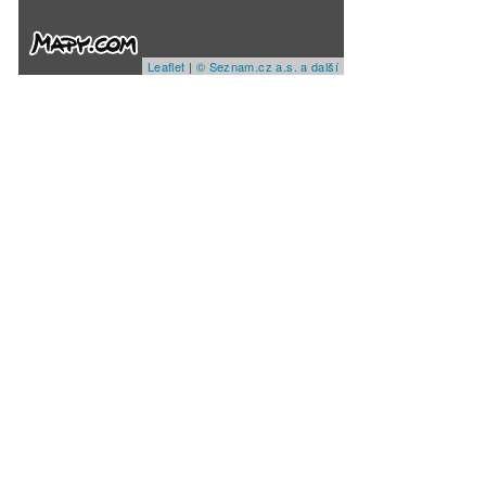
Leaflet
|
© Seznam.cz a.s. a další