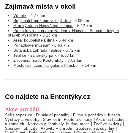
Zajímavá místa v okolí
Větrník
- 4,77 km
Regionální muzeum v Teplicích
- 6,08 km
Morový sloup Nejsvětější Trojice
- 6,12 km
Památková rezervace Betlém v Hlinsku - Soubor lidových
staveb Vysočina
- 6,13 km
Areál koupaliště Bílina
- 6,44 km
Pohádkové muzeum
- 6,63 km
Botanická zahrada Teplice
- 6,72 km
Teplice - šanovský park
- 6,83 km
Zřícenina hradu Kostomlaty
- 7,02 km
Městské muzeum a galerie Hlinsko
- 7,14 km
Co najdete na Ententýky.cz
Akce pro děti
Stálé expozice
|
Divadelní pohádky
|
Filmy a pohádky v kinech
|
Výstavy a veletrhy
|
Slavnosti
|
Poutě a cirkusy
|
Akce na hradech
a zámcích
|
Karnevaly, festivaly, hudba, tanec
|
Tvořivé aktivity
|
Sportovní aktivity
|
Aktivity v přírodě
|
Soutěže, závody, hry
|
Vzdělávání
|
Pobytové akce a tábory
|
Ostatní zábava
|
TV