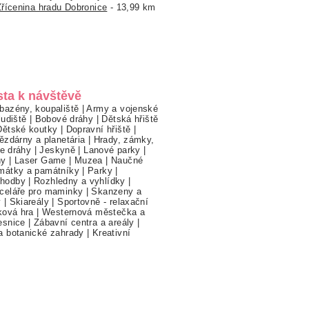
Zřícenina hradu Dobronice
- 13,99 km
sta k návštěvě
bazény, koupaliště
|
Army a vojenské
ludiště
|
Bobové dráhy
|
Dětská hřiště
Dětské koutky
|
Dopravní hřiště
|
ězdárny a planetária
|
Hrady, zámky,
ne dráhy
|
Jeskyně
|
Lanové parky
|
hy
|
Laser Game
|
Muzea
|
Naučné
mátky a památníky
|
Parky
|
hodby
|
Rozhledny a vyhlídky
|
celáře pro maminky
|
Skanzeny a
y
|
Skiareály
|
Sportovně - relaxační
ková hra
|
Westernová městečka a
esnice
|
Zábavní centra a areály
|
a botanické zahrady
|
Kreativní