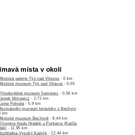
ímavá místa v okolí
Městská galerie Týn nad Vltavou
- 0 km
Městské muzeum Týn nad Vltavou
- 0,05
Přírodovědné muzeum Semenec
- 0,56 km
Zámek Mitrowicz
- 2,72 km
Camp Pohoda
- 5,9 km
Mezinárodní muzeum keramiky v Bechyni
-
3 km
Městské muzeum Bechyně
- 8,44 km
Zřícenina hradu Hrádek u Purkarce (Karlův
dek)
- 11,95 km
Rozhledna Vysoký Kamýk
- 12,44 km