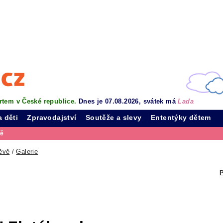
rtem v České republice.
Dnes je 07.08.2026, svátek má
Lada
a děti
Zpravodajství
Soutěže a slevy
Ententýky dětem
vě
ěvě
/
Galerie
P