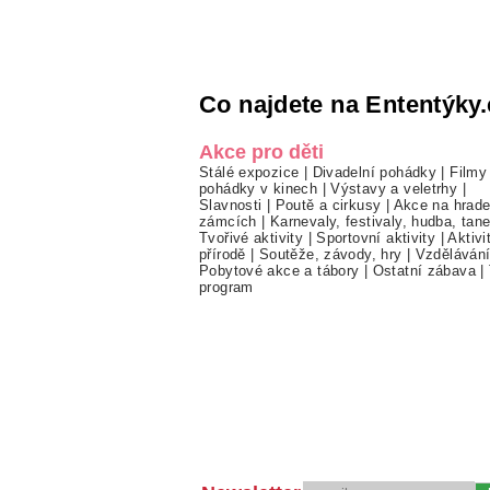
Co najdete na Ententýky.
Akce pro děti
Stálé expozice
|
Divadelní pohádky
|
Filmy
pohádky v kinech
|
Výstavy a veletrhy
|
Slavnosti
|
Poutě a cirkusy
|
Akce na hrade
zámcích
|
Karnevaly, festivaly, hudba, tan
Tvořivé aktivity
|
Sportovní aktivity
|
Aktivi
přírodě
|
Soutěže, závody, hry
|
Vzděláván
Pobytové akce a tábory
|
Ostatní zábava
|
program