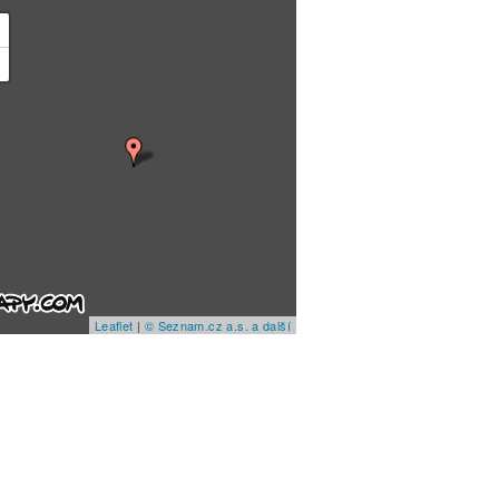
+
−
Leaflet
|
© Seznam.cz a.s. a další