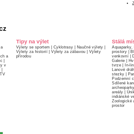
cz
Tipy na výlet
Stálá mí
 a
Výlety se sportem
|
Cyklotrasy
|
Naučné výlety
|
Aquaparky, 
Výlety za historií
|
Výlety za zábavou
|
Výlety
prostory
|
B
ch a
přírodou
venkovní
|
ec
|
Galerie
|
Hv
ty v
tvrze
|
In-li
í
|
Lanové drá
TV
stezky
|
Pa
Podzemní c
Sdílené kan
archeopark
areály
|
Úni
indiánské v
Zoologické 
prostor