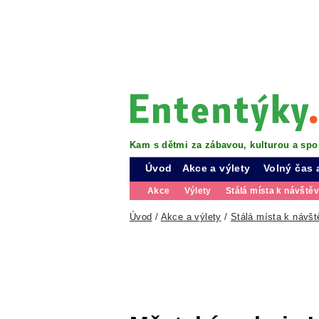
Kam s dětmi za zábavou, kulturou a spo
Úvod
Akce a výlety
Volný čas 
Akce
Výlety
Stálá místa k návště
Úvod
/
Akce a výlety
/
Stálá místa k návšt