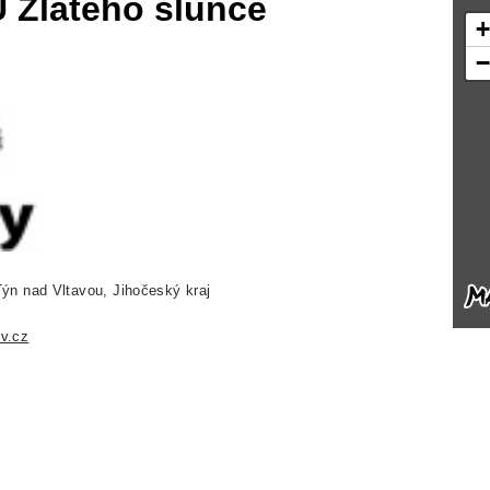
U Zlatého slunce
ýn nad Vltavou, Jihočeský kraj
v.cz